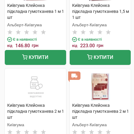
Київгума Клейонка
Київгума Клейонка
підкладна гумотканева 1 м 1
підкладна гумотканева 1,5 м
шт
1 шт
Альберт-Київгума
Альберт-Київгума
Є в наявності
Є в наявності
146.80
грн
223.00
грн
від
від
КУПИТИ
КУПИТИ
Київгума Клейонка
Київгума Клейонка
підкладна гумотканева 2 м 1
підкладна гумотканева 2 м 1
шт
шт
Київгума
Альберт-Київгума