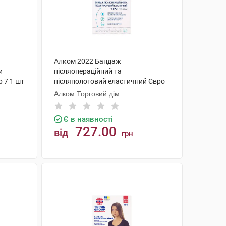
Алком 2022 Бандаж
и
післяопераційний та
 7 1 шт
післяпологовий еластичний Євро
розмір 2 1 шт
Алком Торговий дім
Є в наявності
727.00
від
грн
КУПИТИ