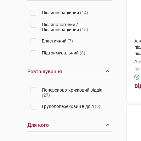
Післяопераційний
(14)
Післяпологовий /
Післяопераційний
(15)
Еластичний
(7)
Ал
пі
Підтримувальний
(8)
пі
роз
Ал
Розташування
ві
Попереково-крижовий відділ
(27)
Грудопоперековий відділ
(9)
Для кого