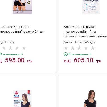
us Elast 9901 Пояс
Алком 2022 Бандаж
ляопераційний розмір 2 1 шт
післяопераційний та
післяпологовий еластични
розмір 5 1 шт
нус Еласт
Алком Торговий дім
Є в наявності
Є в наявності
593.00
605.10
д
від
грн
грн
КУПИТИ
КУПИТИ