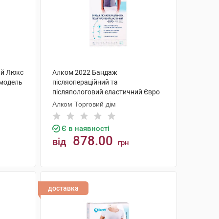
ий Люкс
Алком 2022 Бандаж
 модель
післяопераційний та
післяпологовий еластичний Євро
розмір 7 1 шт
Алком Торговий дім
Є в наявності
878.00
від
грн
КУПИТИ
доставка