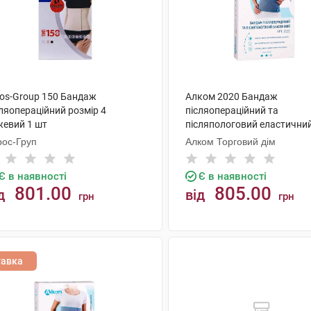
ros-Group 150 Бандаж
Алком 2020 Бандаж
ляопераційний розмір 4
післяопераційний та
жевий 1 шт
післяпологовий еластични
розмір 7 1 шт
рос-Груп
Алком Торговий дім
Є в наявності
Є в наявності
801.00
805.00
д
від
грн
грн
КУПИТИ
КУПИТИ
тавка