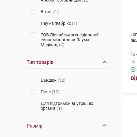
Алком Торговий дім
(22)
Віталі
(1)
Лаума Фабрікс
(1)
Ton
ТОВ Лієпайської спеціальної
економічної зони Лаума
піс
Медікал,
(7)
То
Тип товарів
ві
Бандаж
(32)
Пояс
(12)
Для підтримки внутрішніх
органів
(1)
Розмір