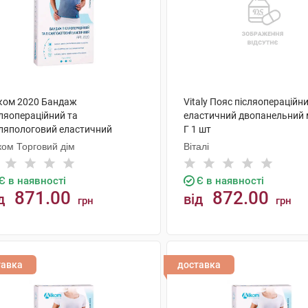
ком 2020 Бандаж
Vitaly Пояс післяопераційн
сляопераційний та
еластичний двопанельний
сляпологовий еластичний
Г 1 шт
мір 8 1 шт
ком Торговий дім
Віталі
Є в наявності
Є в наявності
871.00
872.00
д
від
грн
грн
КУПИТИ
КУПИТИ
тавка
доставка