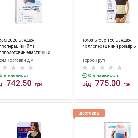
ком 2020 Бандаж
Toros-Group 150 Бандаж
сляопераційний та
післяопераційний розмір 6 
сляпологовий еластичний
мір 1 1 шт
ком Торговий дім
Торос-Груп
Є в наявності
Є в наявності
742.50
775.00
д
від
грн
грн
КУПИТИ
КУПИТИ
доставка