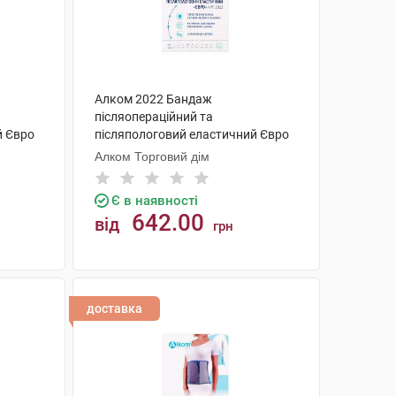
Алком 2022 Бандаж
післяопераційний та
й Євро
післяпологовий еластичний Євро
розмір 5 1 шт
Алком Торговий дім
Є в наявності
642.00
від
грн
КУПИТИ
доставка