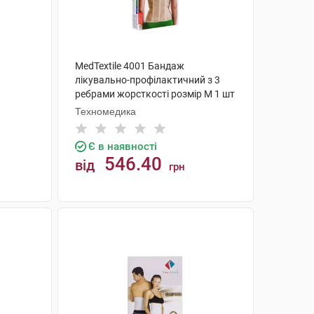
MedTextile 4001 Бандаж
лікувально-профілактичний з 3
ребрами жорсткості розмір M 1 шт
Техномедика
Є в наявності
546.40
від
грн
КУПИТИ