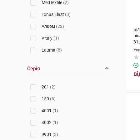
MedTextile
(2)
Tonus Elast
(3)
Алком
(22)
Бі
піс
Vitaly
(1)
81с
Ук
Lauma
(8)
Серія
ві
201
(2)
150
(6)
4001
(1)
4002
(1)
9901
(3)