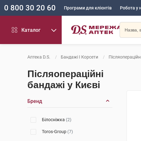
0 800 30 20 60
Програми для клієнтів
Робота у 
Каталог
Аптека D.S.
Бандажі І Корсети
Післяопераційн
Післяопераційні
бандажі у Києві
Бренд
Білосніжка
(2)
Toros-Group
(7)