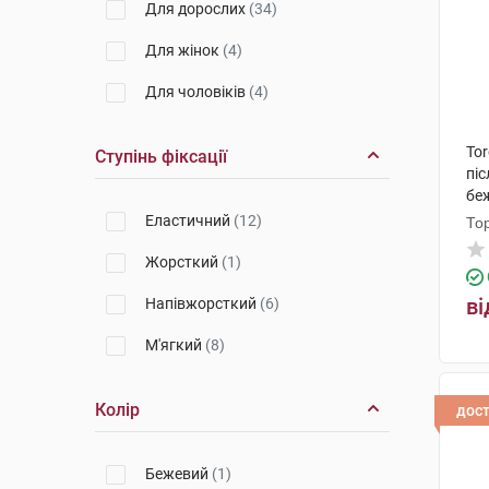
Для дорослих
(34)
Для жінок
(4)
Для чоловіків
(4)
To
Ступінь фіксації
піс
бе
Еластичний
(12)
То
Жорсткий
(1)
ві
Напівжорсткий
(6)
М'ягкий
(8)
Колір
дос
Бежевий
(1)