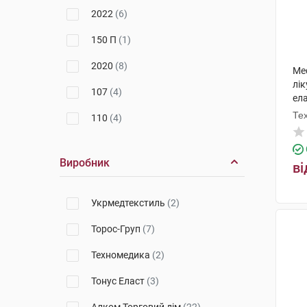
2022
(6)
150 П
(1)
2020
(8)
Me
лі
107
(4)
ел
Те
110
(4)
2027
(4)
Виробник
ві
2028
(4)
Укрмедтекстиль
(2)
Торос-Груп
(7)
Техномедика
(2)
Тонус Еласт
(3)