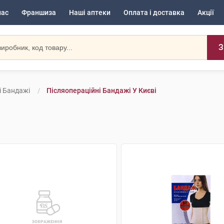
нас
Франшиза
Наші аптеки
Оплата і доставка
Акції
З
і Бандажі
Післяопераційні Бандажі У Києві