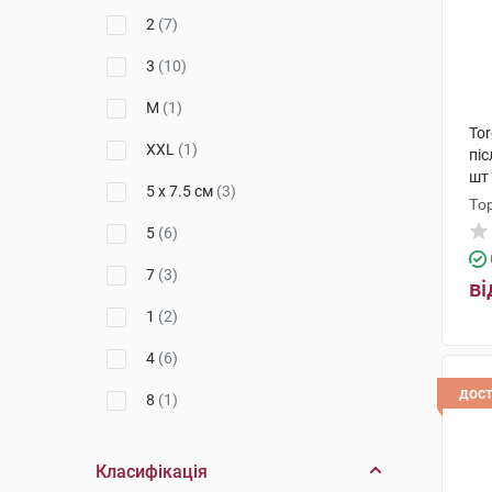
2
(7)
3
(10)
M
(1)
To
XXL
(1)
піс
шт
5 x 7.5 см
(3)
То
5
(6)
7
(3)
ві
1
(2)
4
(6)
дос
8
(1)
6
(3)
Класифікація