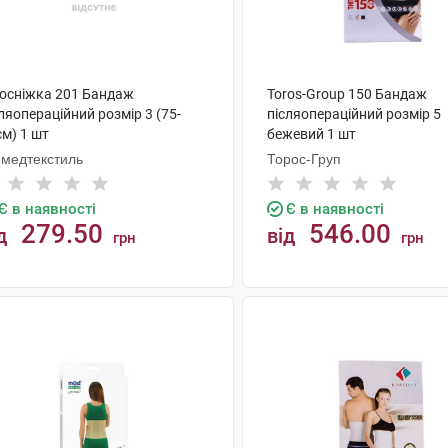
лосніжка 201 Бандаж
Toros-Group 150 Бандаж
ляопераційний розмір 3 (75-
післяопераційний розмір 5
м) 1 шт
бежевий 1 шт
рмедтекстиль
Торос-Груп
Є в наявності
Є в наявності
279.50
546.00
д
від
грн
грн
КУПИТИ
КУПИТИ