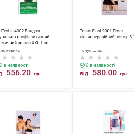
dTextile 4002 Бандаж
Tonus Elast 9901 Пояс
кувально-профілактичний
післяопераційний розмір 3 
астичний розмір XXL 1 шт
хномедика
Тонус Еласт
Є в наявності
Є в наявності
556.20
580.00
д
від
грн
грн
КУПИТИ
КУПИТИ