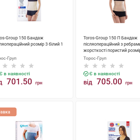
ros-Group 150 Бандаж
Toros-Group 150 П Бандаж
ляопераційний розмір 3 білий 1
післяопераційний з ребрам
жорсткості пористий розмір
рос-Груп
Торос-Груп
Є в наявності
Є в наявності
701.50
705.00
д
від
грн
грн
КУПИТИ
КУПИТИ
тавка