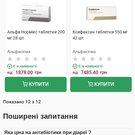
Альфа Нормікс таблетки 200
Ксифаксан таблетки 550 мг
мг 28 шт
42 шт
Альфасігма
Альфасігма
Є в наявності
Є в наявності
1878.00
грн
7485.40
грн
від
від
КУПИТИ
КУПИТИ
Показано
12
з
12
Поширені запитання
Яка ціна на антибіотики при діареї ?