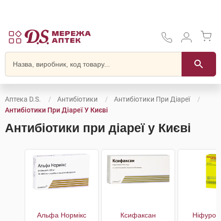
Аптека D.S.
Антибіотики
Антибіотики При Діареї
Антибіотики При Діареї У Києві
Антибіотики при діареї у Києві
Альфа Нормікс
Ксифаксан
Ніфурок