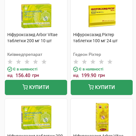
Ніфуроксазид Arbor Vitae
Ніфуроксазид Ріхтер
таблетки 200 мг 10 шт
таблетки 100 мг 24 шт
Київмедпрепарат
Гедеон Ріхтер
Є в наявності
Є в наявності
156.40
грн
199.90
грн
від
від
КУПИТИ
КУПИТИ