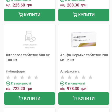
225.60
грн
288.30
грн
від
від
КУПИТИ
КУПИТИ
Фталазол таблетки 500 мг
Альфа Нормікс таблетки 200
100 шт
мг 12 шт
Лубнифарм
Альфасігма
Є в наявності
Є в наявності
722.20
грн
978.30
грн
від
від
КУПИТИ
КУПИТИ