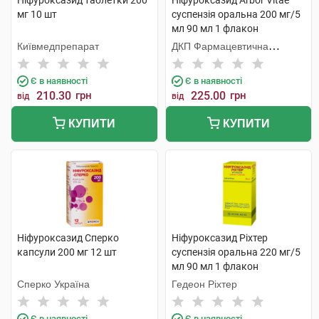
Ніфуроксазид таблетки 200
Ніфуроксазид Arbor Vitae
мг 10 шт
суспензія оральна 200 мг/5
мл 90 мл 1 флакон
Київмедпрепарат
ДКП Фармацевтична
фабрика
Є в наявності
Є в наявності
210.30
грн
225.00
грн
від
від
КУПИТИ
КУПИТИ
Ніфуроксазид Сперко
Ніфуроксазид Ріхтер
капсули 200 мг 12 шт
суспензія оральна 220 мг/5
мл 90 мл 1 флакон
Сперко Україна
Гедеон Ріхтер
Є в наявності
Є в наявності