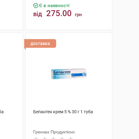
Є в наявності
275.00
від
грн
КУПИТИ
доставка
ба
Бепантен крем 5 % 30 г 1 туба
Грензах Продуктіонс