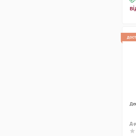
ві
дос
Де
Д-р