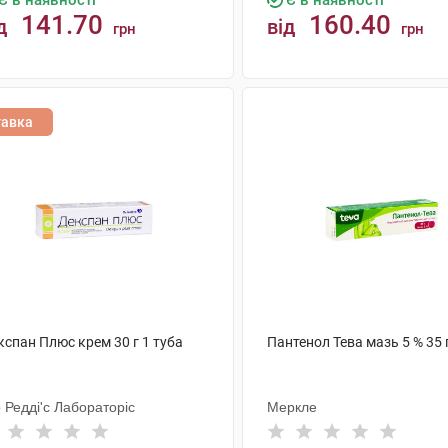
Є в наявності
Є в наявності
141.70
160.40
д
від
грн
грн
КУПИТИ
КУПИТИ
тавка
кспан Плюс крем 30 г 1 туба
Пантенол Тева мазь 5 % 35 
 Редді'с Лабораторіс
Меркле