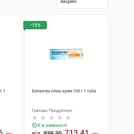
−15%
г 1
Бепантен плюс крем 100 г 1 туба
Грензах Продуктіонс
Є в наявності
6
713.41
від
839.30