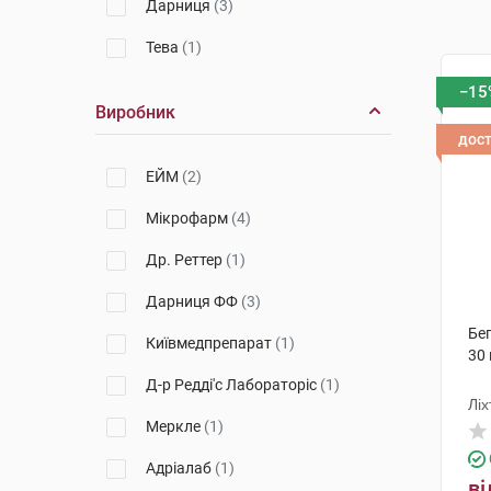
Дарниця
(3)
Тева
(1)
−15
Виробник
дос
ЕЙМ
(2)
Мікрофарм
(4)
Др. Реттер
(1)
Дарниця ФФ
(3)
Бе
Київмедпрепарат
(1)
30
Д-р Редді'с Лабораторіс
(1)
Лі
Меркле
(1)
Адріалаб
(1)
ві