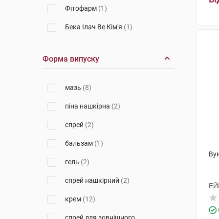
Фітофарм
(1)
Бека Ілач Ве Кім'я
(1)
Ліхтенхельдт
(1)
Форма випуску
Тернофарм
(1)
Тосара Фарма Лімітед
(4)
мазь
(8)
Грензах Продуктіонс
(6)
піна нашкірна
(2)
Фарма-Дерма
(3)
спрей
(2)
Павіа Фармасіютісі
(1)
бальзам
(1)
Вун
гель
(2)
спрей нашкірний
(2)
ЕЙ
крем
(12)
спрей для зовнішного