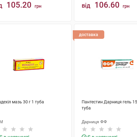
105.20
106.60
д
від
грн
грн
КУПИТИ
КУПИТИ
доставка
дехіл мазь 30 г 1 туба
Пантестин Дарниця гель 15
туба
М
Дарниця ФФ