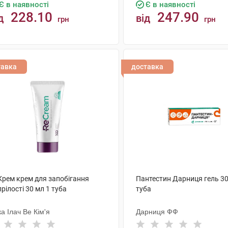
Є в наявності
Є в наявності
228.10
247.90
д
від
грн
грн
КУПИТИ
КУПИТИ
тавка
доставка
Крем крем для запобігання
Пантестин Дарниця гель 30
рілості 30 мл 1 туба
туба
а Ілач Ве Кім'я
Дарниця ФФ