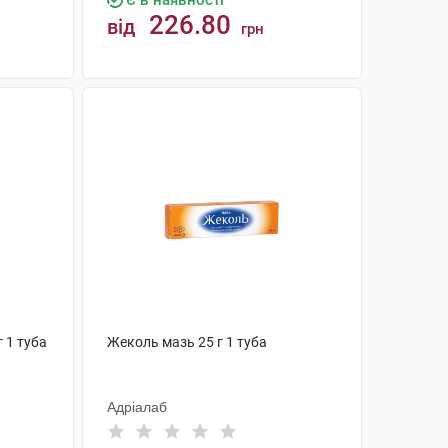
Є в наявності
226.80
від
грн
КУПИТИ
г 1 туба
Жеколь мазь 25 г 1 туба
Адріалаб