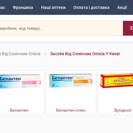
нас
Франшиза
Наші аптеки
Оплата і доставка
Акції
З
 Від Сонячних Опіків
Засоби Від Сонячних Опіків У Києві
Бепантен
Бепантен плюс
Вундехіл