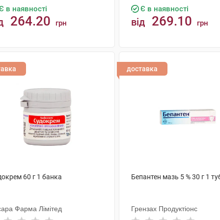
Є в наявності
Є в наявності
264.20
269.10
д
від
грн
грн
КУПИТИ
КУПИТИ
тавка
доставка
окрем 60 г 1 банка
Бепантен мазь 5 % 30 г 1 ту
сара Фарма Лімітед
Грензах Продуктіонс