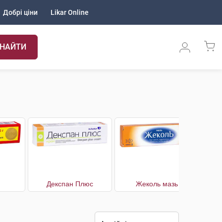
Добрі ціни
Likar Online
НАЙТИ
Декспан Плюс
Жеколь мазь