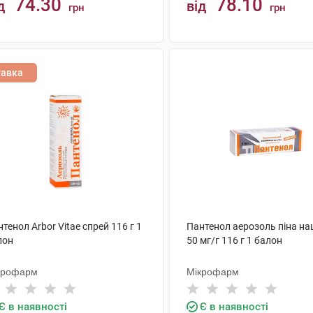
74.30
78.10
д
від
грн
грн
КУПИТИ
КУПИТИ
тавка
тенол Arbor Vitae спрей 116 г 1
Пантенол аерозоль піна на
лон
50 мг/г 116 г 1 балон
крофарм
Мікрофарм
Є в наявності
Є в наявності