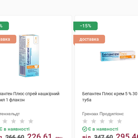
%
−15%
тавка
доставка
пантен Плюс спрей нашкірний
Бепантен Плюс крем 5 % 30 
 мл 1 флакон
туба
хтенхельдт
Грензах Продуктіонс
Є в наявності
Є в наявності
226.61
295.4
д
266.60
від
347.60