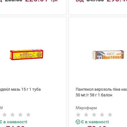
грн
КУПИТИ
КУПИТИ
дехіл мазь 15 г 1 туба
Пантенол аерозоль піна на
50 мг/г 58 г 1 балон
М
Мікрофарм
Є в наявності
Є в наявності