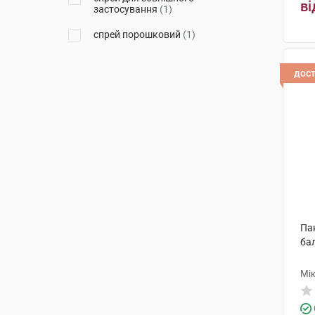
ві
застосування
(1)
спрей порошковий
(1)
дос
Пан
ба
Мі