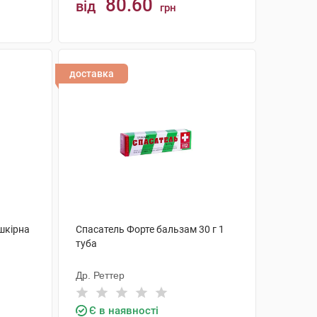
80.60
від
грн
КУПИТИ
доставка
шкірна
Спасатель Форте бальзам 30 г 1
туба
Др. Реттер
Є в наявності