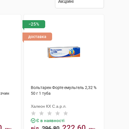
−25%
доставка
Вольтарен Форте емульгель 2,32 %
озчин
50 г 1 туба
Халеон КХ С.а.р.л.
Є в наявності
0
222.60
від
296.80