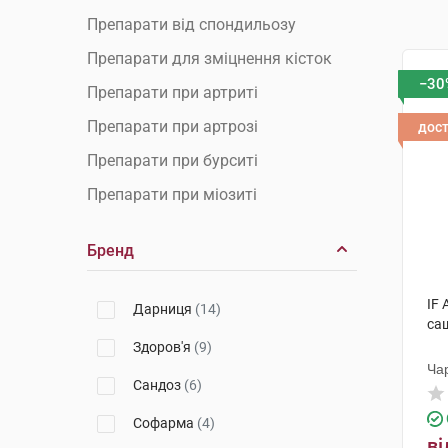
Препарати від спондильозу
Препарати для зміцнення кісток
−30
Препарати при артриті
Препарати при артрозі
дос
Препарати при бурситі
Препарати при міозиті
Препарати при остеопорозі
Бренд
Препарати при радикуліті
Препарати при ревматизмі
IF
Дарниця
(14)
са
Препарати при розтягуванні
Здоров'я
(9)
зв'язок
Ча
Сандоз
(6)
Протизапальні препарати
Хондропротектори
Софарма
(4)
ві