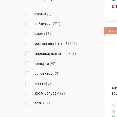
Київський вітамінний завод
ві
(14)
краплі
(1)
Фітофарм
(3)
таблетки
(271)
Доктор Хелсі
(1)
дос
крем
(13)
Тернофарм
(2)
розчин для ін'єкцій
(141)
Фармекс Груп
(7)
порошок для ін'єкцій
(8)
Сандоз
(1)
капсули
(92)
Софарма
(4)
супозиторії
(3)
ГлаксоСмітКлайн Дангарван
(3)
мазь
(12)
Лекхім-Харків
(19)
Ац
крем-бальзам
(2)
таб
Борщагівський ХФЗ
(9)
гель
(51)
Ки
Червона зірка
(4)
гель-бальзам
(1)