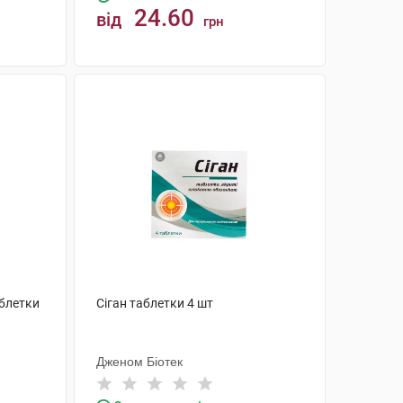
24.60
від
грн
КУПИТИ
аблетки
Сіган таблетки 4 шт
Дженом Біотек