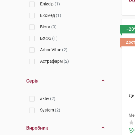
Еліксір
(1)
Екомед
(1)
Віста
(9)
−20
БХФЗ
(1)
дос
Arbor Vitae
(2)
Астрафарм
(2)
Аргетт
(5)
Серія
Тева
(4)
Фармекс
(3)
Дип
aktiv
(2)
IF
(11)
System
(2)
Ме
Ромфарм
(5)
Виробник
Doppel herz
(4)