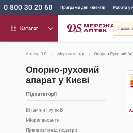
0 800 30 20 60
Програми для клієнтів
Робота у 
Каталог
Аптека D.S.
Медикаменти
Опорно-Руховий Ап
Опорно-руховий
апарат у Києві
Підкатегорії
Вітаміни групи В
Міорелаксанти
Препарати від подагри