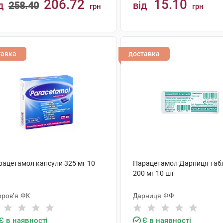
206.72
15.10
д
258.40
від
грн
грн
КУПИТИ
КУПИТИ
тавка
доставка
рацетамол капсули 325 мг 10
Парацетамол Дарниця таб
200 мг 10 шт
оров'я ФК
Дарниця ФФ
Є в наявності
Є в наявності