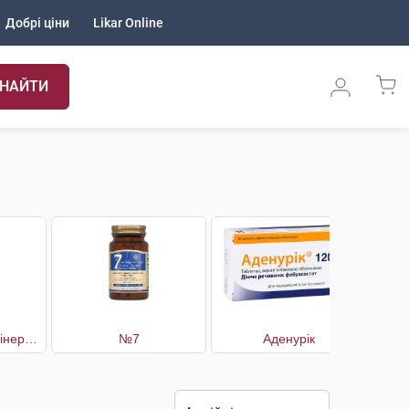
Добрі ціни
Likar Online
НАЙТИ
№06 Вітамінно-мінеральний комплекс Сустамін
№7
Аденурік