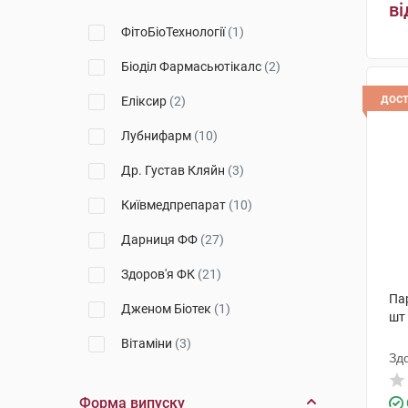
ві
Zest
(1)
ФітоБіоТехнології
(1)
Ебеве
(6)
Біоділ Фармасьютікалс
(2)
Healix
(2)
дос
Еліксир
(2)
Vitagen
(1)
Лубнифарм
(10)
Natural Factors
(1)
Др. Густав Кляйн
(3)
VitaCore
(1)
Київмедпрепарат
(10)
Solgar
(4)
Дарниця ФФ
(27)
Orthomol
(1)
Здоров'я ФК
(21)
Па
Дженом Біотек
(1)
шт
Вітаміни
(3)
Зд
Монфарм
(2)
Форма випуску