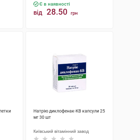
Є в наявності
28.50
від
грн
КУПИТИ
летки
Натрію диклофенак-КВ капсули 25
мг 30 шт
Київський вітамінний завод