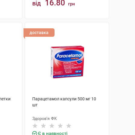
16.80
від
грн
КУПИТИ
доставка
летки
Парацетамол капсули 500 мг 10
шт
Здоров'я ФК
Є в наявності