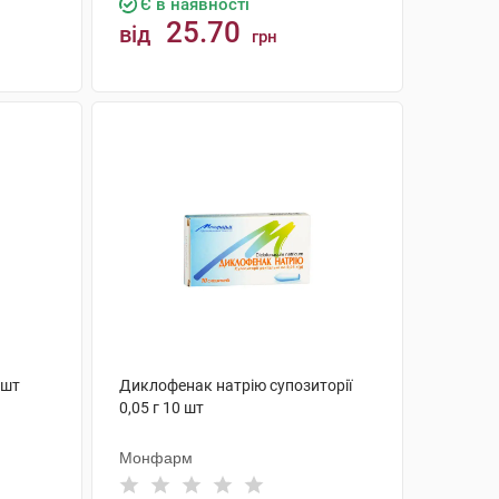
Є в наявності
25.70
від
грн
КУПИТИ
 шт
Диклофенак натрію супозиторії
0,05 г 10 шт
Монфарм