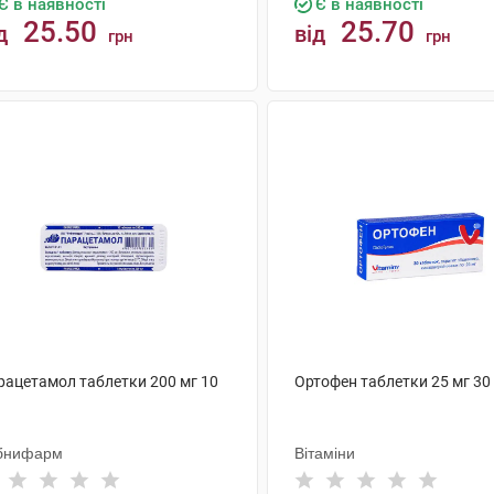
Є в наявності
Є в наявності
25.50
25.70
д
від
грн
грн
КУПИТИ
КУПИТИ
рацетамол таблетки 200 мг 10
Ортофен таблетки 25 мг 30
бнифарм
Вітаміни