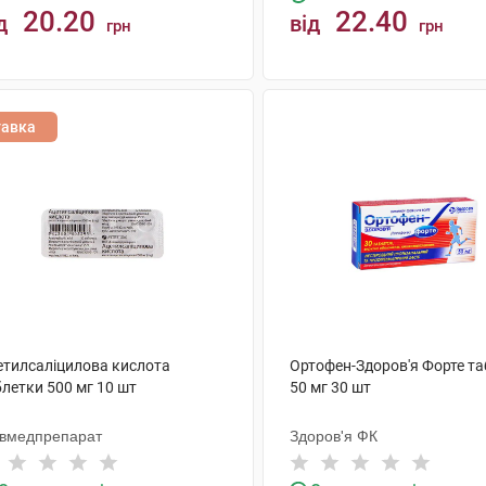
20.20
22.40
д
від
грн
грн
КУПИТИ
КУПИТИ
тавка
етилсаліцилова кислота
Ортофен-Здоров'я Форте т
летки 500 мг 10 шт
50 мг 30 шт
ївмедпрепарат
Здоров'я ФК