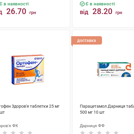
Є в наявності
Є в наявності
26.70
28.20
д
від
грн
грн
КУПИТИ
КУПИТИ
доставка
тофен Здоров'я таблетки 25 мг
Парацетамол Дарниця таб
 шт
500 мг 10 шт
оров'я ФК
Дарниця ФФ