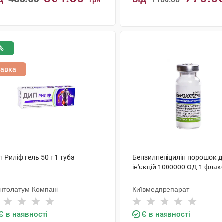
грн
КУПИТИ
КУПИТИ
%
тавка
 Риліф гель 50 г 1 туба
Бензилпеніцилін порошок 
ін'єкцій 1000000 ОД 1 фла
нтолатум Компані
Київмедпрепарат
Є в наявності
Є в наявності