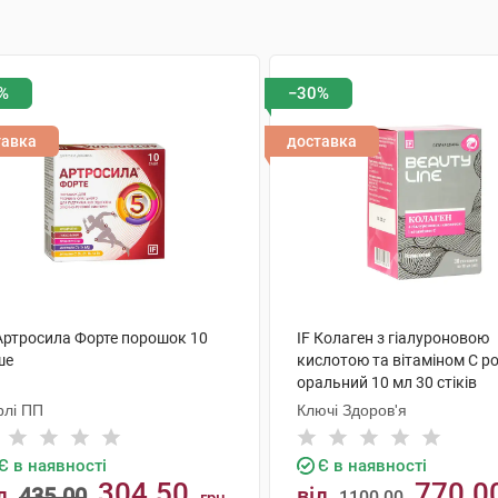
%
−30%
тавка
доставка
 Артросила Форте порошок 10
IF Колаген з гіалуроновою
ше
кислотою та вітаміном C р
оральний 10 мл 30 стіків
рлі ПП
Ключі Здоров'я
Є в наявності
Є в наявності
304.50
770.0
д
435.00
від
1100.00