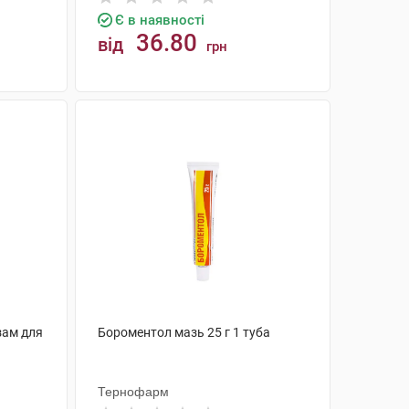
Є в наявності
36.80
від
грн
КУПИТИ
зам для
Бороментол мазь 25 г 1 туба
Тернофарм