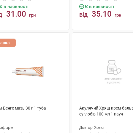
Є в наявності
Є в наявності
31.00
35.10
д
від
грн
грн
КУПИТИ
КУПИТИ
тавка
-Бенге мазь 30 г 1 туба
Акулячий Хрящ крем-баль
суглобів 100 мл 1 пауч
тофарм
Доктор Хелсі