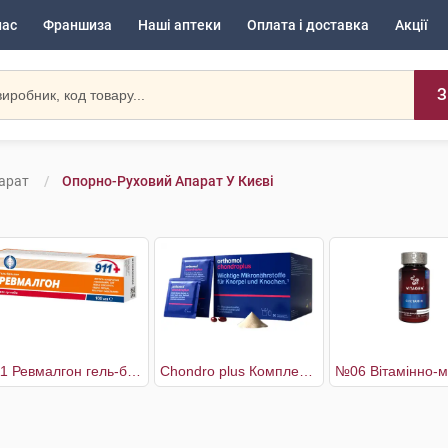
нас
Франшиза
Наші аптеки
Оплата і доставка
Акції
З
арат
Опорно-Руховий Апарат У Києві
911 Ревмалгон гель-бальзам для суглобів
Chondro plus Комплекс для здоров'я кісток і хрящів 30 днів