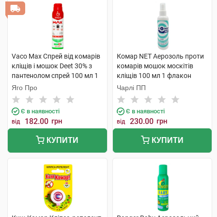
Vaco Max Спрей від комарів
Комар NET Аерозоль проти
кліщів і мошок Deet 30% з
комарів мошок москітів
пантенолом спрей 100 мл 1
кліщів 100 мл 1 флакон
флакон
Яго Про
Чарлі ПП
Є в наявності
Є в наявності
182.00
грн
230.00
грн
від
від
КУПИТИ
КУПИТИ