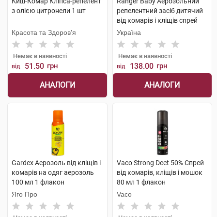
Киш-Комар Кліпса-репелент
Ranger Baby Аерозольний
з олією цитронели 1 шт
репелентний засіб дитячий
від комарів і кліщів спрей
150 мл 1 флакон
Красота та Здоров'я
Україна
Немає в наявності
Немає в наявності
51.50
грн
138.00
грн
від
від
АНАЛОГИ
АНАЛОГИ
Gardex Аерозоль від кліщів і
Vaco Strong Deet 50% Спрей
комарів на одяг аерозоль
від комарів, кліщів і мошок
100 мл 1 флакон
80 мл 1 флакон
Яго Про
Vaco