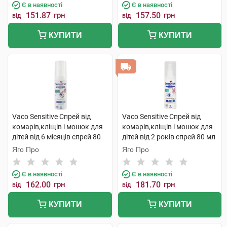
Є в наявності
Є в наявності
151.87
грн
157.50
грн
від
від
КУПИТИ
КУПИТИ
Vaco Sensitive Спрей від
Vaco Sensitive Спрей від
комарів,кліщів і мошок для
комарів,кліщів і мошок для
дітей від 6 місяців спрей 80
дітей від 2 років спрей 80 мл
мл 1 флакон
1 флакон
Яго Про
Яго Про
Є в наявності
Є в наявності
162.00
грн
181.70
грн
від
від
КУПИТИ
КУПИТИ