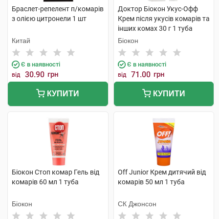
Браслет-репелент п/комарів
Доктор Біокон Укус-Офф
з олією цитронели 1 шт
Крем після укусів комарів та
інших комах 30 г 1 туба
Китай
Біокон
Є в наявності
Є в наявності
30.90
грн
71.00
грн
від
від
КУПИТИ
КУПИТИ
Біокон Стоп комар Гель від
Off Junior Крем дитячий від
комарів 60 мл 1 туба
комарів 50 мл 1 туба
Біокон
СК Джонсон