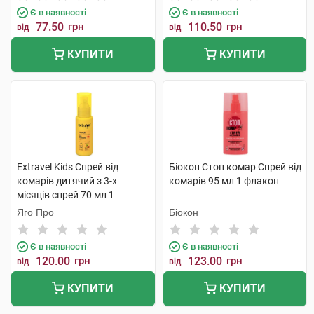
Є в наявності
Є в наявності
77.50
грн
110.50
грн
від
від
КУПИТИ
КУПИТИ
Extravel Kids Спрей від
Біокон Стоп комар Спрей від
комарів дитячий з 3-х
комарів 95 мл 1 флакон
місяців спрей 70 мл 1
флакон
Яго Про
Біокон
Є в наявності
Є в наявності
120.00
грн
123.00
грн
від
від
КУПИТИ
КУПИТИ