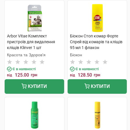
Arbor Vitae Комплект
Біокон Стоп комар Форте
пристроїв для видалення
Спрей від комарів та кліщів
кліщів Klinver 1 шт
95 мл 1 флакон
Красота та Здоров'я
Біокон
Є в наявності
Є в наявності
125.00
грн
128.50
грн
від
від
КУПИТИ
КУПИТИ