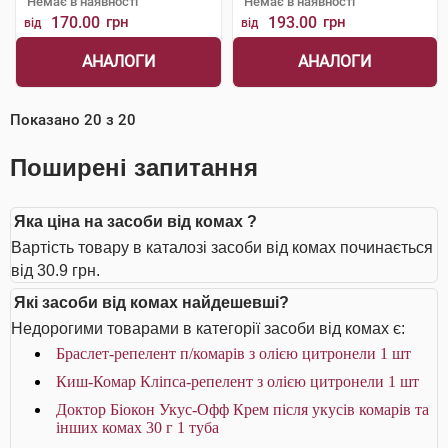
Немає в наявності
Немає в наявності
170.00
грн
193.00
грн
від
від
АНАЛОГИ
АНАЛОГИ
Показано
20
з
20
Поширені запитання
Яка ціна на засоби від комах ?
Вартість товару в каталозі засоби від комах починається
від 30.9 грн.
Які засоби від комах найдешевші?
Недорогими товарами в категорії засоби від комах є:
Браслет-репелент п/комарів з олією цитронели 1 шт
Киш-Комар Кліпса-репелент з олією цитронели 1 шт
Доктор Біокон Укус-Офф Крем після укусів комарів та
інших комах 30 г 1 туба