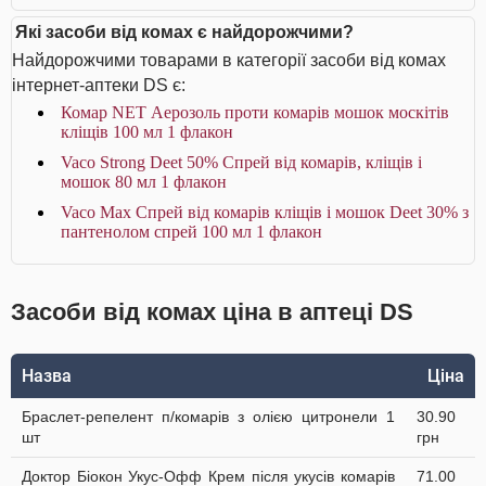
Які засоби від комах є найдорожчими?
Найдорожчими товарами в категорії засоби від комах
інтернет-аптеки DS є:
Комар NET Аерозоль проти комарів мошок москітів
кліщів 100 мл 1 флакон
Vaco Strong Deet 50% Спрей від комарів, кліщів і
мошок 80 мл 1 флакон
Vaco Max Спрей від комарів кліщів і мошок Deet 30% з
пантенолом спрей 100 мл 1 флакон
Засоби від комах ціна в аптеці DS
Назва
Ціна
Браслет-репелент п/комарів з олією цитронели 1
30.90
шт
грн
Доктор Біокон Укус-Офф Крем після укусів комарів
71.00