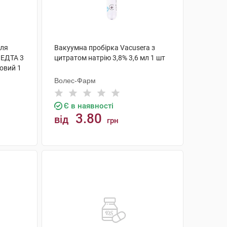
для
Вакуумна пробірка Vacusera з
 ЕДТА 3
цитратом натрію 3,8% 3,6 мл 1 шт
овий 1
Волес-Фарм
Є в наявності
3.80
від
грн
КУПИТИ