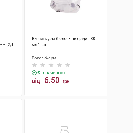
Ємкість для біологічних рідин 30
мм (2,4
мл 1 шт
Волес-Фарм
Є в наявності
6.50
від
грн
КУПИТИ