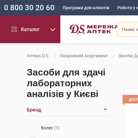
0 800 30 20 60
Програми для клієнтів
Робота у 
Каталог
Аптека D.S.
Лікарняний Асортимент
Засоби Д
Засоби для здачі
лабораторних
аналізів у Києві
дос
Бренд
Волес
(7)