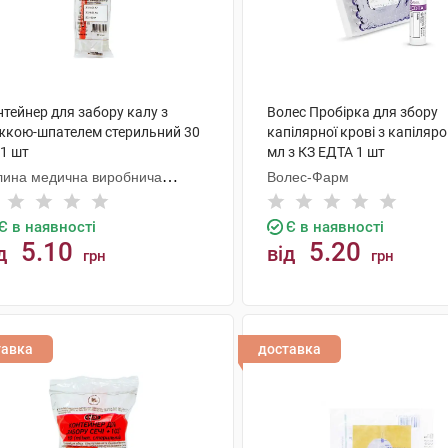
тейнер для забору калу з
Волес Пробірка для збору
жкою-шпателем стерильний 30
капілярної крові з капіляро
 1 шт
мл з КЗ ЕДТА 1 шт
лина медична виробнича
Волес-Фарм
мпанія
Є в наявності
Є в наявності
5.10
5.20
д
від
грн
грн
КУПИТИ
КУПИТИ
тавка
доставка