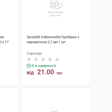
 мл
Sarstedt S-Monovette Пробірка з
 х 17
сироваткою 2,7 мл 1 шт
Сарстедт
Є в наявності
21.00
від
грн
КУПИТИ