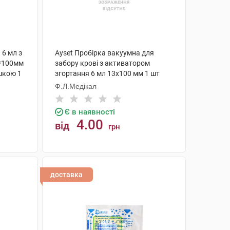
6 мл з
Ayset Пробірка вакуумна для
3*100мм
забору крові з активатором
шкою 1
згортання 6 мл 13х100 мм 1 шт
Ф.Л.Медікал
Є в наявності
4.00
від
грн
КУПИТИ
доставка