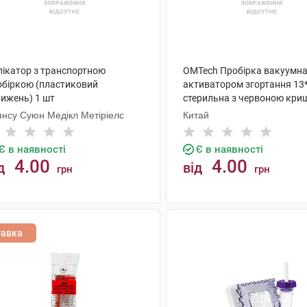
лікатор з транспортною
OMTech Пробірка вакуумна 
обіркою (пластиковий
активатором згортання 1
рижень) 1 шт
стерильна з червоною кри
шт
янсу Суюн Медікл Метіріелс
Китай
Є в наявності
Є в наявності
4.00
4.00
д
від
грн
грн
КУПИТИ
КУПИТИ
тавка