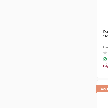
Кон
ст
Ск
ві
дос