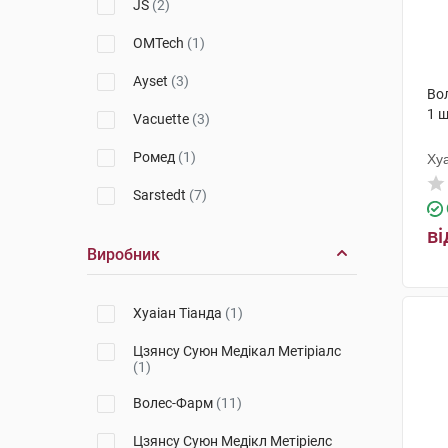
JS
(2)
OMTech
(1)
Ayset
(3)
Во
1 
Vacuette
(3)
Ромед
(1)
Хуа
Sarstedt
(7)
ві
Виробник
Хуаіан Тіанда
(1)
Цзянсу Суюн Медікал Метіріалс
(1)
Волес-Фарм
(11)
Цзянсу Суюн Медікл Метіріелс