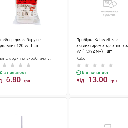
тейнер для забору сечі
Пробірка Kabevette з з
ерильний 120 мл 1 шт
активатором згортання кро
мл (15х92 мм) 1 шт
лина медична виробнича
Кабе
мпанія
Є в наявності
Є в наявності
6.80
13.00
д
від
грн
грн
КУПИТИ
КУПИТИ