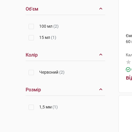
Об'єм
100 мл
(2)
Ємк
15 мл
(1)
60 
Колір
Ка
ко
Червоний
(2)
ві
Розмір
1,5 мм
(1)