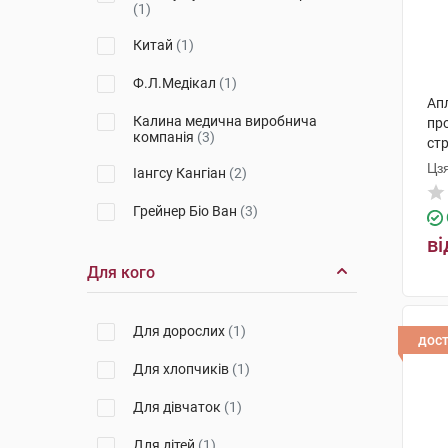
(1)
Китай
(1)
Ф.Л.Медікал
(1)
Ап
Калина медична виробнича
пр
компанія
(3)
ст
Цз
Іангсу Кангіан
(2)
Грейнер Біо Ван
(3)
ві
Склоприлад ПрАТ
(1)
Для кого
Ромед
(1)
Сарстедт
(8)
Для дорослих
(1)
дос
Кабе
(5)
Для хлопчиків
(1)
ЕсСі-Сенгюс Каунтінг
(1)
Для дівчаток
(1)
JS Medical Mate
(1)
Для дітей
(1)