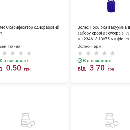
лес Скарифікатор одноразовий
Волес Пробірка вакуумна 
шт
забору крові Вакусера з К3
мл 234613 13х75 мм фіолет
шт
іан Тіанда
Волес-Фарм
Є в наявності
Є в наявності
0.50
3.70
д
від
грн
грн
КУПИТИ
КУПИТИ