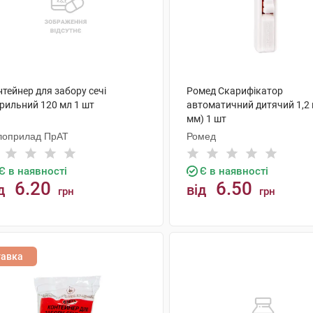
тейнер для забору сечі
Ромед Скарифікатор
ерильний 120 мл 1 шт
автоматичний дитячий 1,2 
мм) 1 шт
лоприлад ПрАТ
Ромед
Є в наявності
Є в наявності
6.20
6.50
д
від
грн
грн
КУПИТИ
КУПИТИ
тавка