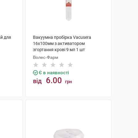
й для
Вакуумна пробірка Vacusera
16х100мм з активатором
згортання крові 9 мл 1 шт
Волес-Фарм
Є в наявності
6.00
від
грн
КУПИТИ