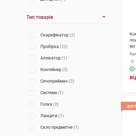
Тип товарів
Кон
Скарифікатор
(2)
ло
мл
Пробірка
(22)
Ка
Аплікатор
(1)
ко
Контейнер
(3)
ві
Сечоприймач
(2)
Система
(1)
Голка
(2)
дос
Ланцети
(1)
Скло предметне
(1)