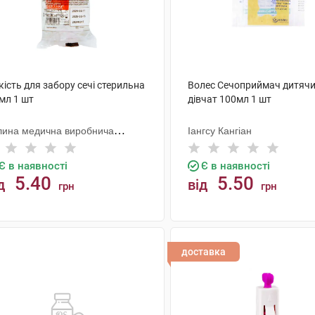
ість для забору сечі стерильна
Волес Сечоприймач дитячи
мл 1 шт
дівчат 100мл 1 шт
лина медична виробнича
Іангсу Кангіан
мпанія
Є в наявності
Є в наявності
5.40
5.50
д
від
грн
грн
КУПИТИ
КУПИТИ
доставка