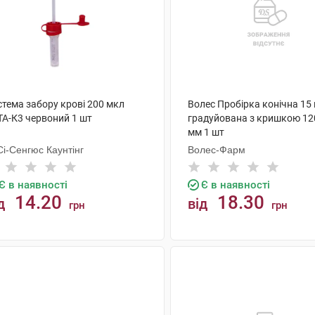
стема забору крові 200 мкл
Волес Пробірка конічна 15
TA-К3 червоний 1 шт
градуйована з кришкою 120
мм 1 шт
і-Сенгюс Каунтінг
Волес-Фарм
Є в наявності
Є в наявності
14.20
18.30
д
від
грн
грн
КУПИТИ
КУПИТИ