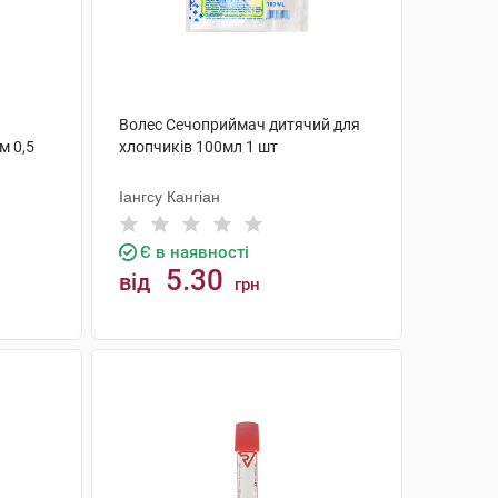
Волес Сечоприймач дитячий для
м 0,5
хлопчиків 100мл 1 шт
Іангсу Кангіан
Є в наявності
5.30
від
грн
КУПИТИ