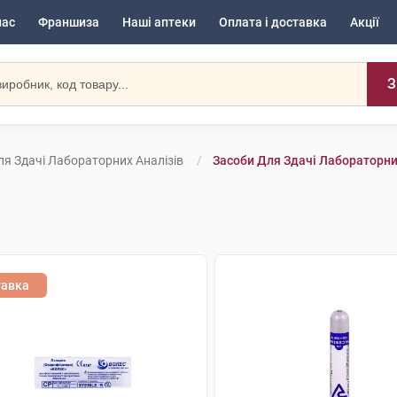
нас
Франшиза
Наші аптеки
Оплата і доставка
Акції
З
ля Здачі Лабораторних Аналізів
Засоби Для Здачі Лабораторних
тавка