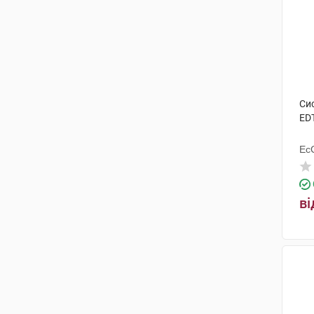
Си
ED
ЕсС
ві