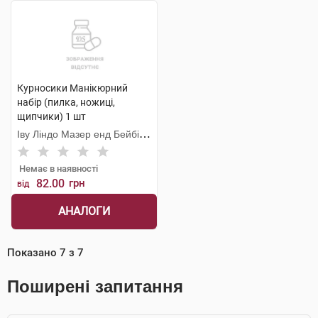
Курносики Манікюрний
набір (пилка, ножиці,
щипчики) 1 шт
Іву Ліндо Мазер енд Бейбі
Продактс
Немає в наявності
82.00
грн
від
АНАЛОГИ
Показано
7
з
7
Поширені запитання