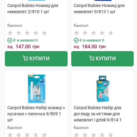
Canpol Babies Ножиці для
Canpol Babies Ножиці для
немовлят 2/810 1 шт
немовлят 9/813 1 шт
Канпол
Канпол
Є в наявності
Є в наявності
147.00
грн
184.00
грн
від
від
КУПИТИ
КУПИТИ
Canpol Babies Набір ножиці +
Canpol Babies Набір для
кусачки + пилочка 9/809 1
догляду за нігтями для
шт
немовлят і дітей 9/814 1
набір
Канпол
Канпол