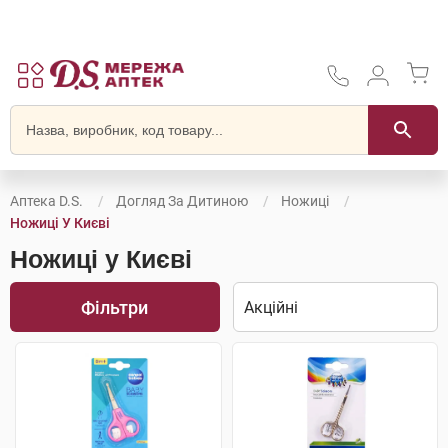
Аптека D.S.
Догляд За Дитиною
Ножиці
Ножиці У Києві
Ножиці у Києві
Фільтри