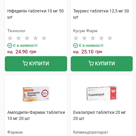
Ніфедипін таблетки 10 мг 50
Тиурекс таблетки 12,5 мг 30
шт
шт
Технолог
Кусум Фарм
Є в наявності
Є в наявності
24.90
грн
25.10
грн
від
від
КУПИТИ
КУПИТИ
Амлодипін Фармак таблетки
Еналаприл таблетки 20 мг
10 мг 20 шт
20 шт
Фармак
Київмедпрепарат