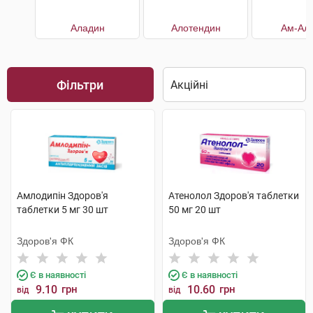
Аладин
Алотендин
Ам-Алі
Фільтри
Амлодипін Здоров'я
Атенолол Здоров'я таблетки
таблетки 5 мг 30 шт
50 мг 20 шт
Здоров'я ФК
Здоров'я ФК
Є в наявності
Є в наявності
9.10
грн
10.60
грн
від
від