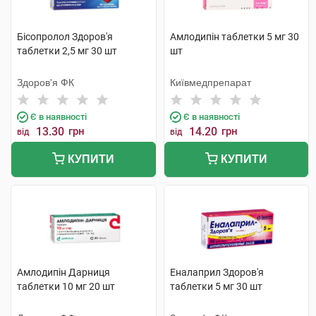
Бісопролол Здоров'я
Амлодипін таблетки 5 мг 30
таблетки 2,5 мг 30 шт
шт
Здоров'я ФК
Київмедпрепарат
Є в наявності
Є в наявності
13.30
грн
14.20
грн
від
від
КУПИТИ
КУПИТИ
Амлодипін Дарниця
Еналаприл Здоров'я
таблетки 10 мг 20 шт
таблетки 5 мг 30 шт