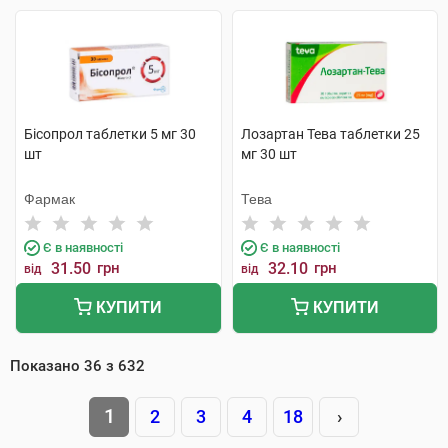
Бісопрол таблетки 5 мг 30
Лозартан Тева таблетки 25
шт
мг 30 шт
Фармак
Тева
Є в наявності
Є в наявності
31.50
грн
32.10
грн
від
від
КУПИТИ
КУПИТИ
Показано
36
з
632
1
2
3
4
18
›