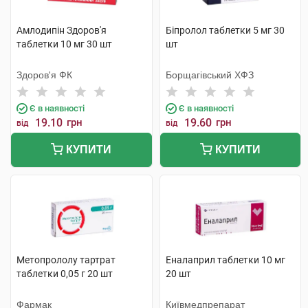
Амлодипін Здоров'я
Біпролол таблетки 5 мг 30
таблетки 10 мг 30 шт
шт
Здоров'я ФК
Борщагівський ХФЗ
Є в наявності
Є в наявності
19.10
грн
19.60
грн
від
від
КУПИТИ
КУПИТИ
Метопрололу тартрат
Еналаприл таблетки 10 мг
таблетки 0,05 г 20 шт
20 шт
Фармак
Київмедпрепарат