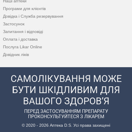
Наші аптеки
Програми для клієнтів
Довідка і Служба резервування
Застосунок
Запитання і відповіді
Оплата і доставка
Послуга Likar Online
Довідник ліків
САМОЛІКУВАННЯ МОЖЕ
БУТИ ШКІДЛИВИМ ДЛЯ
ВАШОГО ЗДОРОВ’Я
ПЕРЕД ЗАСТОСУВАННЯМ ПРЕПАРАТУ
ПРОКОНСУЛЬТУЙТЕСЯ З ЛІКАРЕМ
© 2020 - 2026 Аптека D.S. Усі права захищені