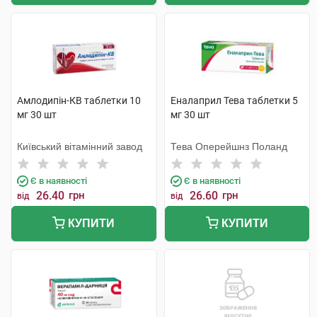
Амлодипін-КВ таблетки 10
Еналаприл Тева таблетки 5
мг 30 шт
мг 30 шт
Київський вітамінний завод
Тева Оперейшнз Поланд
Є в наявності
Є в наявності
26.40
грн
26.60
грн
від
від
КУПИТИ
КУПИТИ