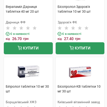
Верапаміл Дарниця
Бісопролол Здоров'я
таблетки 40 мг 20 шт
таблетки 10 мг 30 шт
Дарниця ФФ
Здоров'я ФК
Є в наявності
Є в наявності
26.70
грн
27.40
грн
від
від
КУПИТИ
КУПИТИ
Біпролол таблетки 10 мг 30
Бісопролол-КВ таблетки 10
шт
мг 30 шт
Борщагівський ХФЗ
Київський вітамінний завод