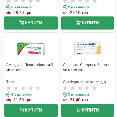
Є в наявності
Є в наявності
28.70
грн
29.10
грн
від
від
КУПИТИ
КУПИТИ
Амлодипін Тева таблетки 5
Лозартан Сандоз таблетки
мг 30 шт
50 мг 28 шт
Тева
Лек Фармасьютикалс д.д.
Є в наявності
Є в наявності
31.30
грн
31.40
грн
від
від
КУПИТИ
КУПИТИ