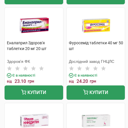
Еналаприл Здоров'я
Фуросемід таблетки 40 мг 50
таблетки 20 мг 20 шт
шт
Здоров'я ФК
Дослідний завод ГНЦЛС
Є в наявності
Є в наявності
23.10
грн
24.20
грн
від
від
КУПИТИ
КУПИТИ