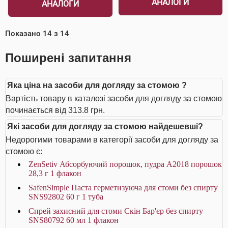
АНАЛОГИ
АНАЛОГИ
Показано
14
з
14
Поширені запитання
Яка ціна на засоби для догляду за стомою ?
Вартість товару в каталозі засоби для догляду за стомою
починається від 313.8 грн.
Які засоби для догляду за стомою найдешевші?
Недорогими товарами в категорії засоби для догляду за
стомою є:
ZenSetiv Абсорбуючий порошок, пудра A2018 порошок
28,3 г 1 флакон
SafenSimple Паста герметизуюча для стоми без спирту
SNS92802 60 г 1 туба
Спрей захисний для стоми Скін Бар'єр без спирту
SNS80792 60 мл 1 флакон