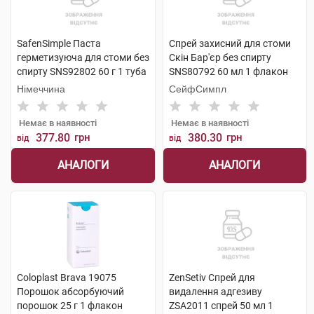
SafenSimple Паста
Спрей захисний для стоми
герметизуюча для стоми без
Скін Бар'єр без спирту
спирту SNS92802 60 г 1 туба
SNS80792 60 мл 1 флакон
Німеччина
СейфСимпл
Немає в наявності
Немає в наявності
377.80
грн
380.30
грн
від
від
АНАЛОГИ
АНАЛОГИ
Coloplast Brava 19075
ZenSetiv Спрей для
Порошок абсорбуючий
видалення адгезиву
порошок 25 г 1 флакон
ZSA2011 спрей 50 мл 1