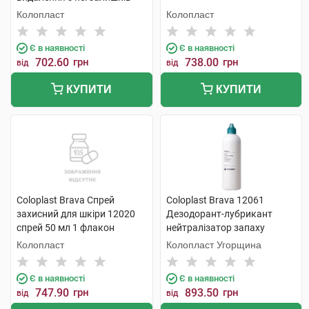
адгезиву спрей 50 мл 1
Колопласт
Колопласт
флакон
Є в наявності
Є в наявності
702.60
грн
738.00
грн
від
від
КУПИТИ
КУПИТИ
Coloplast Brava Спрей
Coloplast Brava 12061
захисний для шкіри 12020
Дезодорант-лубрикант
спрей 50 мл 1 флакон
нейтралізатор запаху
дезодорант 240 мл 1 флакон
Колопласт
Колопласт Угорщина
Є в наявності
Є в наявності
747.90
грн
893.50
грн
від
від