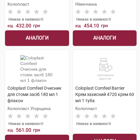
флакон
Колопласт
Німеччина
Немає в наявності
Немає в наявності
432.00
грн
454.10
грн
від
від
АНАЛОГИ
АНАЛОГИ
Coloplast Comfeel Очисник
Coloplast Comfeel Barrier
для стоми засіб 180 мл 1
Крем захисний 4720 крем 60
флакон
мл 1 туба
Колопласт Угорщина
Колопласт
Немає в наявності
Немає в наявності
561.00
грн
від