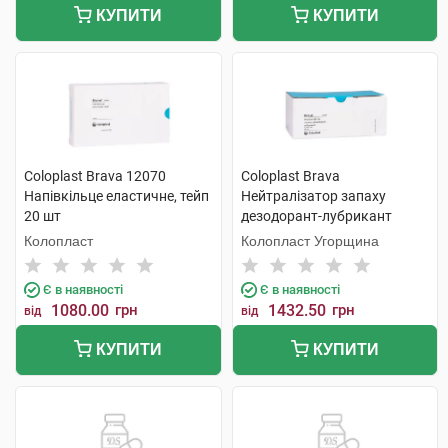
КУПИТИ
КУПИТИ
Coloplast Brava 12070
Coloplast Brava
Напівкільце еластичне, тейп
Нейтралізатор запаху
20 шт
дезодорант-лубрикант
12060 дезодорант 7,5 мл 20
Колопласт
Колопласт Угорщина
шт
Є в наявності
Є в наявності
1080.00
грн
1432.50
грн
від
від
КУПИТИ
КУПИТИ