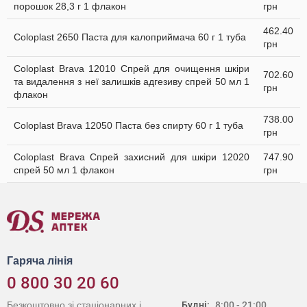
порошок 28,3 г 1 флакон
грн
462.40
Coloplast 2650 Паста для калоприймача 60 г 1 туба
грн
Coloplast Brava 12010 Cпрей для очищення шкіри
702.60
та видалення з неї залишків адгезиву спрей 50 мл 1
грн
флакон
738.00
Coloplast Brava 12050 Паста без спирту 60 г 1 туба
грн
Coloplast Brava Спрей захисний для шкіри 12020
747.90
спрей 50 мл 1 флакон
грн
Гаряча лінія
0 800 30 20 60
Безкоштовно зі стаціонарних і
Будні:
8:00 - 21:00