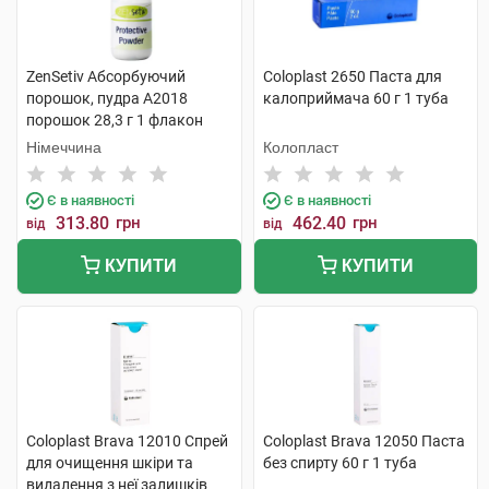
ZenSetiv Абсорбуючий
Coloplast 2650 Паста для
порошок, пудра A2018
калоприймача 60 г 1 туба
порошок 28,3 г 1 флакон
Німеччина
Колопласт
Є в наявності
Є в наявності
313.80
грн
462.40
грн
від
від
КУПИТИ
КУПИТИ
Coloplast Brava 12010 Cпрей
Coloplast Brava 12050 Паста
для очищення шкіри та
без спирту 60 г 1 туба
видалення з неї залишків