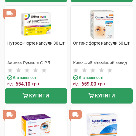
Нутроф Форте капсули 30 шт
Оптикс форте капсули 60 шт
Аенова Румунія С.Р.Л.
Київський вітамінний завод
Є в наявності
Є в наявності
654.10
грн
659.00
грн
від
від
КУПИТИ
КУПИТИ