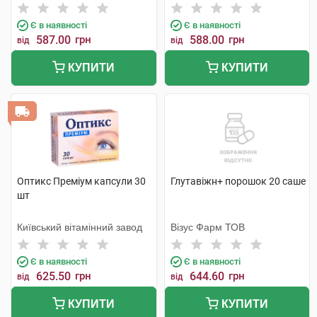
Є в наявності
Є в наявності
587.00
грн
588.00
грн
від
від
КУПИТИ
КУПИТИ
Оптикс Преміум капсули 30
Глутавіжн+ порошок 20 саше
шт
Київський вітамінний завод
Візус Фарм ТОВ
Є в наявності
Є в наявності
625.50
грн
644.60
грн
від
від
КУПИТИ
КУПИТИ