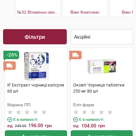
№32 Вітамінно-мінеральний комплекс Підтримка здоров'я очей
Віжн Комплекс
Віжн П
Фільтри
−20%
IF Екстракт чорниці капсули
Оковіт Чорниця таблетки
60 шт
250 мг 80 шт
Марина ПП
Еліт-фарм
Є в наявності
Є в наявності
196.00
грн
104.00
грн
від
245.00
від