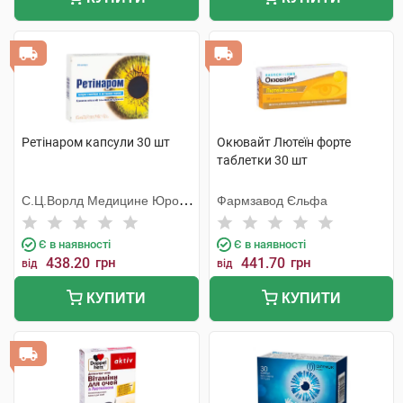
Ретінаром капсули 30 шт
Окювайт Лютеїн форте
таблетки 30 шт
С.Ц.Ворлд Медицине Юропе
Фармзавод Єльфа
С.Р.Л.
Є в наявності
Є в наявності
438.20
грн
441.70
грн
від
від
КУПИТИ
КУПИТИ