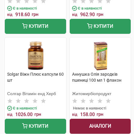
Є в наявності
Є в наявності
918.60
грн
962.90
грн
від
від
КУПИТИ
КУПИТИ
Solgar Віжн Плюс капсули 60
Аннушка Олія зародків
шт
пшениці 100 мл 1 флакон
Солгар Вітамін енд Херб
Житомирбіопродукт
Є в наявності
Немає в наявності
1026.00
грн
158.00
грн
від
від
АНАЛОГИ
КУПИТИ