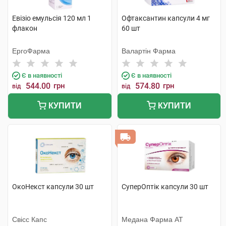
Евізіо емульсія 120 мл 1
Офтаксантин капсули 4 мг
флакон
60 шт
ЕргоФарма
Валартін Фарма
Є в наявності
Є в наявності
544.00
грн
574.80
грн
від
від
КУПИТИ
КУПИТИ
ОкоНекст капсули 30 шт
СуперОптік капсули 30 шт
Свісс Капс
Медана Фарма АТ