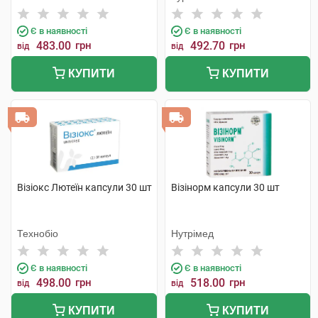
Є в наявності
Є в наявності
483.00
грн
492.70
грн
від
від
КУПИТИ
КУПИТИ
Візіокс Лютеїн капсули 30 шт
Візінорм капсули 30 шт
Технобіо
Нутрімед
Є в наявності
Є в наявності
498.00
грн
518.00
грн
від
від
КУПИТИ
КУПИТИ