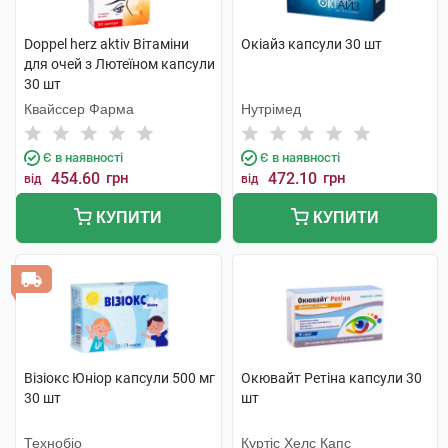
Doppel herz aktiv Вітаміни
Окіайз капсули 30 шт
для очей з Лютеїном капсули
30 шт
Квайссер Фарма
Нутрімед
Є в наявності
Є в наявності
454.60
грн
472.10
грн
від
від
КУПИТИ
КУПИТИ
Візіокс Юніор капсули 500 мг
Окювайт Ретіна капсули 30
30 шт
шт
Технобіо
Куртіс Хелс Капс