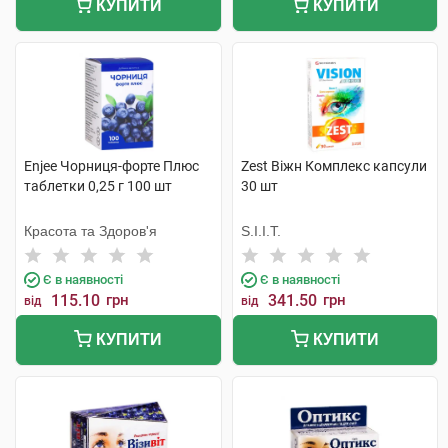
КУПИТИ
КУПИТИ
Enjee Чорниця-форте Плюс
Zest Віжн Комплекс капсули
таблетки 0,25 г 100 шт
30 шт
Красота та Здоров'я
S.I.I.T.
Є в наявності
Є в наявності
115.10
грн
341.50
грн
від
від
КУПИТИ
КУПИТИ