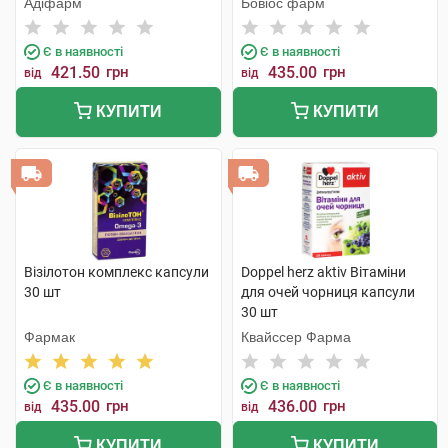
Адіфарм
Бовіос фарм
Є в наявності
Є в наявності
421.50
грн
435.00
грн
від
від
КУПИТИ
КУПИТИ
Візілотон комплекс капсули
Doppel herz aktiv Вітаміни
30 шт
для очей чорниця капсули
30 шт
Фармак
Квайссер Фарма
Є в наявності
Є в наявності
435.00
грн
436.00
грн
від
від
КУПИТИ
КУПИТИ