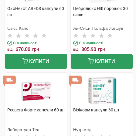
ОкоНекст AREDS капсули 60
Цебролюкс НФ порошок 30
шт
саше
Свісс Капс
Ай-Сі-Ен Польфа Жешув
Є в наявності
Є в наявності
670.00
грн
805.90
грн
від
від
КУПИТИ
КУПИТИ
Ресвега Форте капсули 60 шт
Візінорм капсули 60 шт
Лаборатуар Теа
Нутрімед