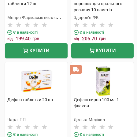
таблетки 12 шт
порошок для орального
розчину 10 пакетів
Мепро Фармасьютикалс
Здоров'я ФК
Пріват
Є в наявності
Є в наявності
199.40
грн
205.70
грн
від
від
КУПИТИ
КУПИТИ
Дефлю таблетки 20 шт
Дефлю сироп 100 мл 1
флакон
Чарлі ПП
Дельта Медікел
Є в наявності
Є в наявності