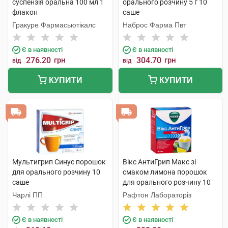
суспензія оральна 100 мл 1
орального розчину 5 г 10
флакон
саше
Гракуре Фармасьютікалс
Наброс Фарма Пвт
Є в наявності
Є в наявності
276.20
грн
304.70
грн
від
від
КУПИТИ
КУПИТИ
Мультигрип Синус порошок
Вікс АнтиГрип Макс зі
для орального розчину 10
смаком лимона порошок
саше
для орального розчину 10
саше
Чарлі ПП
Рафтон Лабораторіз
Є в наявності
Є в наявності