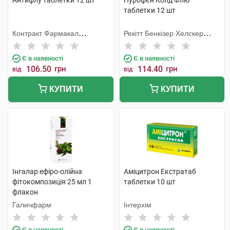
Антифлу таблетки 12 шт
Нурофєн Колд Флю
таблетки 12 шт
Контракт Фармакал
Рекітт Бенкізер Хелскер
Корпорейшн
Інтернешнл
Є в наявності
Є в наявності
106.50
грн
114.40
грн
від
від
КУПИТИ
КУПИТИ
Інгалар ефіро-олійна
Аміцитрон Екстратаб
фітокомпозиція 25 мл 1
таблетки 10 шт
флакон
Галичфарм
Інтерхім
Є в наявності
Є в наявності