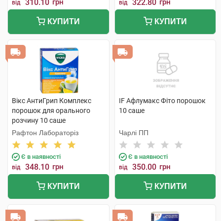
310.10
грн
322.80
грн
від
від
КУПИТИ
КУПИТИ
Вікс АнтиГрип Комплекс
IF Афлумакс Фіто порошок
порошок для орального
10 саше
розчину 10 саше
Рафтон Лабораторіз
Чарлі ПП
Є в наявності
Є в наявності
348.10
грн
350.00
грн
від
від
КУПИТИ
КУПИТИ