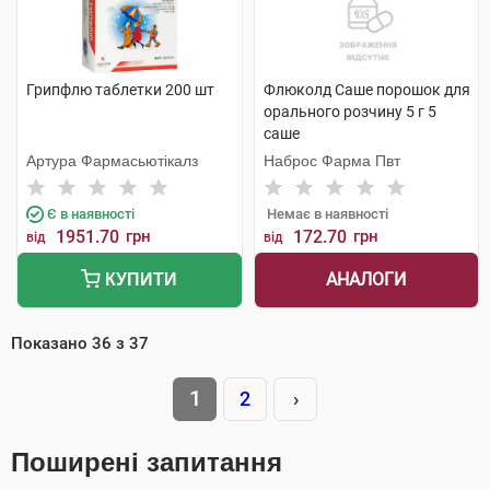
Грипфлю таблетки 200 шт
Флюколд Саше порошок для
орального розчину 5 г 5
саше
Артура Фармасьютікалз
Наброс Фарма Пвт
Є в наявності
Немає в наявності
1951.70
грн
172.70
грн
від
від
АНАЛОГИ
КУПИТИ
Показано
36
з
37
1
2
›
Поширені запитання