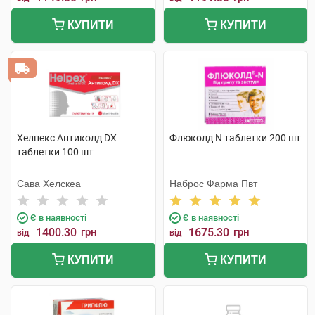
КУПИТИ
КУПИТИ
Хелпекс Антиколд DX
Флюколд N таблетки 200 шт
таблетки 100 шт
Сава Хелскеа
Наброс Фарма Пвт
Є в наявності
Є в наявності
1400.30
грн
1675.30
грн
від
від
КУПИТИ
КУПИТИ