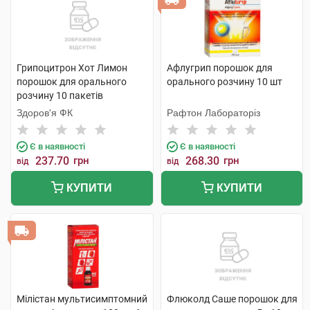
Грипоцитрон Хот Лимон
Афлугрип порошок для
порошок для орального
орального розчину 10 шт
розчину 10 пакетів
Здоров'я ФК
Рафтон Лабораторіз
Є в наявності
Є в наявності
237.70
грн
268.30
грн
від
від
КУПИТИ
КУПИТИ
Мілістан мультисимптомний
Флюколд Саше порошок для