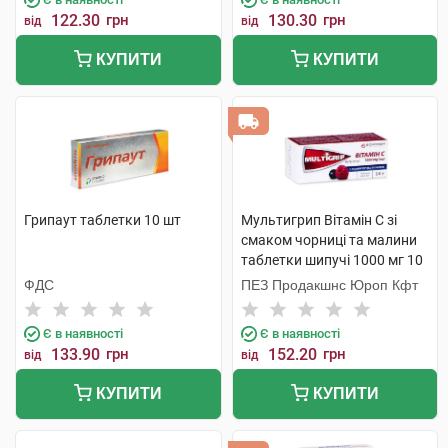
122.30
грн
130.30
грн
від
від
КУПИТИ
КУПИТИ
Грипаут таблетки 10 шт
Мультигрип Вітамін С зі
смаком чорниці та малини
таблетки шипучі 1000 мг 10
шт
ФДС
ПЕЗ Продакшнс Юроп Кфт
Є в наявності
Є в наявності
133.90
грн
152.20
грн
від
від
КУПИТИ
КУПИТИ