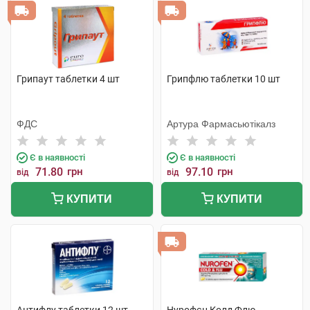
Грипаут таблетки 4 шт
Грипфлю таблетки 10 шт
ФДС
Артура Фармасьютікалз
Є в наявності
Є в наявності
71.80
грн
97.10
грн
від
від
КУПИТИ
КУПИТИ