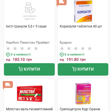
Інсті гранули 5,6 г 5 саше
Коризалія таблетки 40 шт
Хербіон Пакистан Прайвет
Буарон
Є в наявності
Є в наявності
185.10
грн
191.80
грн
від
від
КУПИТИ
КУПИТИ
Мілістан мультисимптомний
Грипоцитрон Кідс Оранж