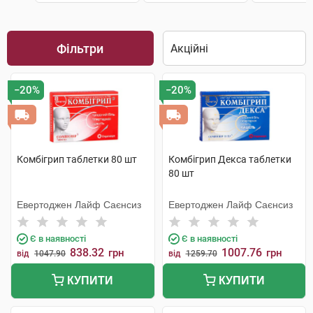
Фільтри
−20%
−20%
Комбігрип таблетки 80 шт
Комбігрип Декса таблетки
80 шт
Евертоджен Лайф Саєнсиз
Евертоджен Лайф Саєнсиз
Є в наявності
Є в наявності
838.32
1007.76
грн
грн
від
1047.90
від
1259.70
КУПИТИ
КУПИТИ