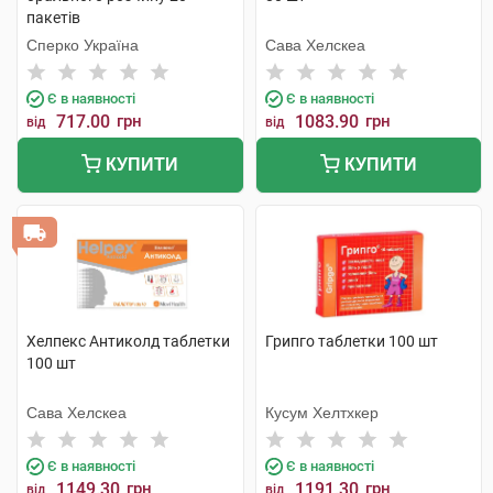
пакетів
Сперко Україна
Сава Хелскеа
Є в наявності
Є в наявності
717.00
грн
1083.90
грн
від
від
КУПИТИ
КУПИТИ
Хелпекс Антиколд таблетки
Грипго таблетки 100 шт
100 шт
Сава Хелскеа
Кусум Хелтхкер
Є в наявності
Є в наявності
1149.30
грн
1191.30
грн
від
від