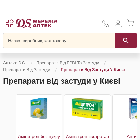
Аптека D.S.
Препарати Від ГРВІ Та Застуди
Препарати Від Застуди
Препарати Від Застуди У Києві
Препарати від застуди у Києві
Аміцитрон без цукру
Аміцитрон Екстратаб
Антиф