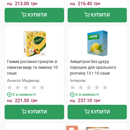
213.00
грн
216.40
грн
від
від
КУПИТИ
КУПИТИ
Гамма рослинні гранули зі
Аміцитрон без цукру
смаком меду та лимону 10
порошок для орального
саше
розчину 13 г 10 саше
Ананта Медікеар
Інтерхім
Є в наявності
Є в наявності
221.50
грн
237.10
грн
від
від
КУПИТИ
КУПИТИ