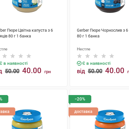
ber Пюре Цвітна капуста з 6
Gerber Пюре Чорнослив з 6 
яців 80 г 1 банка
80 г 1 банка
стле
Нестле
Є в наявності
Є в наявності
40.00
40.00
д
50.00
від
50.00
грн
КУПИТИ
КУПИТИ
%
−20%
тавка
доставка