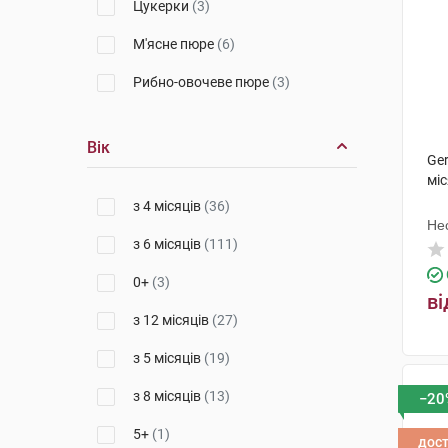
Цукерки
(3)
М'ясне пюре
(6)
Рибно-овочеве пюре
(3)
Овочево-м’ясне пюре
(13)
Вік
Каша молочна
(27)
Ger
міс
Каша безмолочна
(13)
з 4 місяців
(36)
Не
Снеки
(6)
з 6 місяців
(111)
0+
(3)
ві
з 12 місяців
(27)
з 5 місяців
(19)
з 8 місяців
(13)
−20
5+
(1)
дос