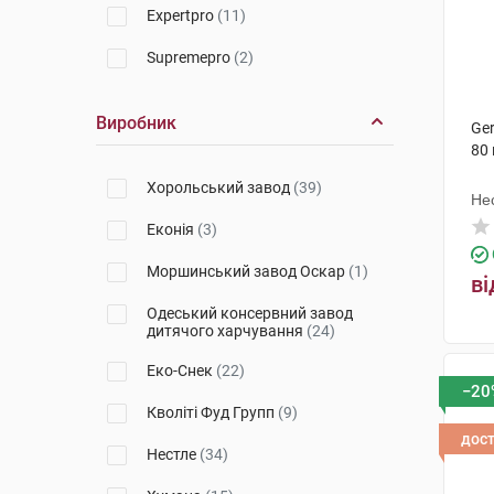
Bebivita
(4)
Expertpro
(11)
Nestogen
(7)
Supremepro
(2)
Nestle
(1)
Виробник
Ger
Nutricia
(2)
80 
Хорольський завод
(39)
Не
Еконія
(3)
Моршинський завод Оскар
(1)
ві
Одеський консервний завод
дитячого харчування
(24)
Еко-Снек
(22)
−20
Кволіті Фуд Групп
(9)
дос
Нестле
(34)