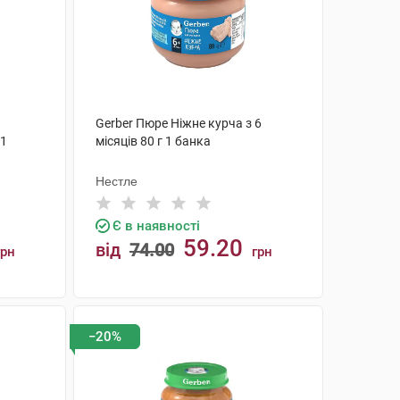
Gerber Пюре Ніжне курча з 6
 1
місяців 80 г 1 банка
Нестле
Є в наявності
59.20
від
74.00
грн
грн
КУПИТИ
−20%