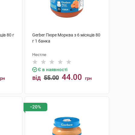
ців 80 г
Gerber Пюре Морква з 6 місяців 80
г 1 банка
Нестле
Є в наявності
44.00
від
55.00
грн
грн
КУПИТИ
−20%