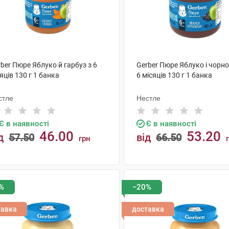
ber Пюре Яблуко й гарбуз з 6
Gerber Пюре Яблуко і чорно
яців 130 г 1 банка
6 місяців 130 г 1 банка
стле
Нестле
Є в наявності
Є в наявності
46.00
53.20
д
57.50
від
66.50
грн
КУПИТИ
КУПИТИ
%
−20%
тавка
доставка