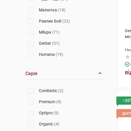
Малютка
(18)
Равлик Боб
(22)
Ger
Milupa
(71)
міс
Gerber
(51)
Не
Humana
(19)
Повітряні смаколики
(1)
ві
Серія
HiPP
(36)
Nutrilon
(27)
Combiotic
(2)
NAN
(25)
−20
Premium
(8)
Jaffa
(4)
Optipro
(9)
дос
Bebi
(1)
Organic
(4)