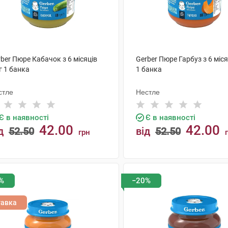
ber Пюре Кабачок з 6 місяців
Gerber Пюре Гарбуз з 6 міся
г 1 банка
1 банка
стле
Нестле
Є в наявності
Є в наявності
42.00
42.00
д
52.50
від
52.50
грн
КУПИТИ
КУПИТИ
%
−20%
тавка