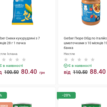
ber Снеки кукурудзяні з 7
Gerber Пюре Обід по італійс
яців 28 г 1 пачка
шматочками з 10 місяців 19
банка
стле Іспана
Нестле
Є в наявності
Є в наявності
80.40
88.40
д
100.50
від
110.50
грн
КУПИТИ
КУПИТИ
%
−20%
тавка