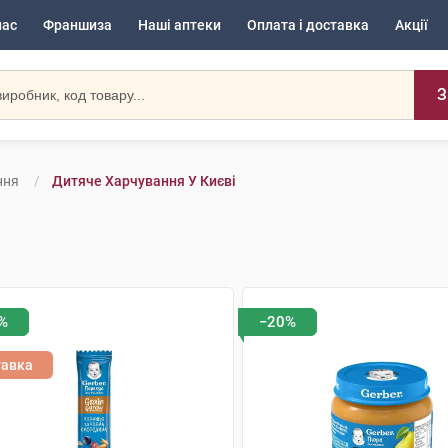
нас
Франшиза
Наші аптеки
Оплата і доставка
Акції
З
ння
Дитяче Харчування У Києві
%
−20%
тавка