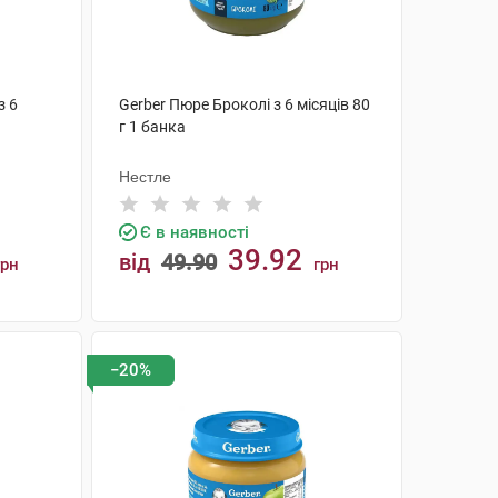
з 6
Gerber Пюре Броколі з 6 місяців 80
г 1 банка
Нестле
Є в наявності
39.92
від
49.90
грн
грн
КУПИТИ
−20%