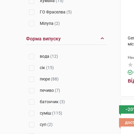
Хумана
(15)
ГО Фраселва
(5)
Мілупа
(2)
Нестле Іспана
(17)
Ger
Форма випуску
міс
Дева Нутрішен
(7)
вода
(12)
Нутриція заклади продукційне
Не
(7)
сік
(15)
Вайз
(3)
пюре
(88)
ві
Нутриція
(59)
печиво
(7)
Лагода Кондитерська Фабрика
(3)
батончик
(3)
−20
Хіпп
(11)
суміш
(115)
дос
Нестле Дойчланд
(12)
суп
(2)