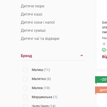
Дитяче пюре
Дитячі каші
Дитячі соки і напої
Ge
зл
Дитячі суміші
смо
Не
Дитячі чаї та відвари
Бренд
ві
Малиш
(11)
Малятко
(6)
−20
Малюк
(10)
дос
Моршинська
(1)
Чудо-Чадо
(24)