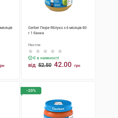
місяців
Gerber Пюре Яблуко з 6 місяців 80
г 1 банка
Нестле
Є в наявності
42.00
від
52.50
грн
грн
КУПИТИ
−20%