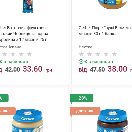
rber Батончик фруктово-
Gerber Пюре Груші Вільямс 
аковий Чорниця та чорна
місяців 80 г 1 банка
родина з 12 місяців 25 г
стле Іспана
Нестле
Є в наявності
Є в наявності
33.60
38.00
д
42.00
від
47.50
грн
КУПИТИ
КУПИТИ
%
−20%
тавка
доставка