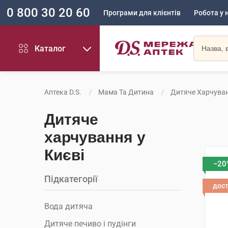
0 800 30 20 60
Програми для клієнтів
Робота у 
Каталог
Аптека D.S.
Мама Та Дитина
Дитяче Харчува
Дитяче
харчування у
Києві
−20
Підкатегорії
дос
Вода дитяча
Дитяче печиво і пудінги