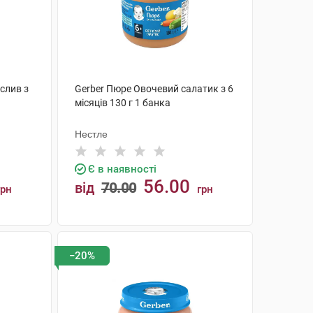
слив з
Gerber Пюре Овочевий салатик з 6
місяців 130 г 1 банка
Нестле
Є в наявності
56.00
від
70.00
грн
грн
КУПИТИ
−20%