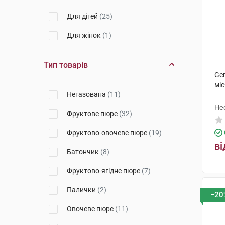
Для дітей
(25)
Для жінок
(1)
Тип товарів
Ger
міс
Негазована
(11)
Не
Фруктове пюре
(32)
Фруктово-овочеве пюре
(19)
ві
Батончик
(8)
Фруктово-ягідне пюре
(7)
Палички
(2)
−20
Овочеве пюре
(11)