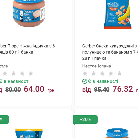
ber Пюре Ніжна індичка з 6
Gerber Снеки кукурудзяні з
яців 80 г 1 банка
полуницею та бананом з 7 
28 г 1 пачка
стле
Нестле Іспана
Є в наявності
Є в наявності
64.00
76.32
д
80.00
від
95.40
грн
КУПИТИ
КУПИТИ
%
−20%