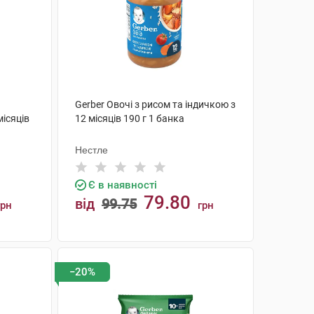
Gerber Овочі з рисом та індичкою з
місяців
12 місяців 190 г 1 банка
Нестле
Є в наявності
79.80
від
99.75
грн
грн
КУПИТИ
−20%