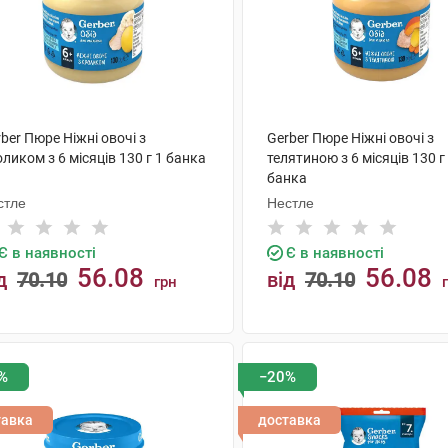
ber Пюре Ніжні овочі з
Gerber Пюре Ніжні овочі з
ликом з 6 місяців 130 г 1 банка
телятиною з 6 місяців 130 г
банка
стле
Нестле
Є в наявності
Є в наявності
56.08
56.08
д
70.10
від
70.10
грн
КУПИТИ
КУПИТИ
%
−20%
тавка
доставка