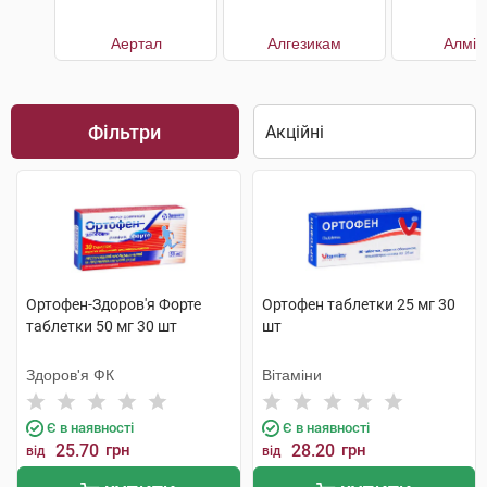
Аертал
Алгезикам
Алмір
Фільтри
Ортофен-Здоров'я Форте
Ортофен таблетки 25 мг 30
таблетки 50 мг 30 шт
шт
Здоров'я ФК
Вітаміни
Є в наявності
Є в наявності
25.70
грн
28.20
грн
від
від