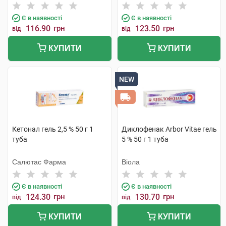
Є в наявності
Є в наявності
116.90
грн
123.50
грн
від
від
КУПИТИ
КУПИТИ
NEW
Кетонал гель 2,5 % 50 г 1
Диклофенак Arbor Vitae гель
туба
5 % 50 г 1 туба
Салютас Фарма
Віола
Є в наявності
Є в наявності
124.30
грн
130.70
грн
від
від
КУПИТИ
КУПИТИ