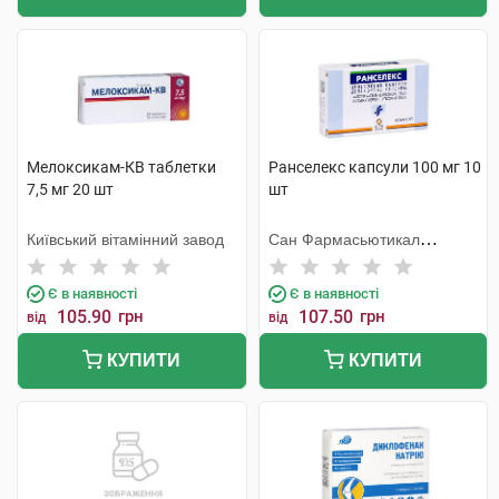
Мелоксикам-КВ таблетки
Ранселекс капсули 100 мг 10
7,5 мг 20 шт
шт
Київський вітамінний завод
Сан Фармасьютикал
Індастріз
Є в наявності
Є в наявності
105.90
грн
107.50
грн
від
від
КУПИТИ
КУПИТИ