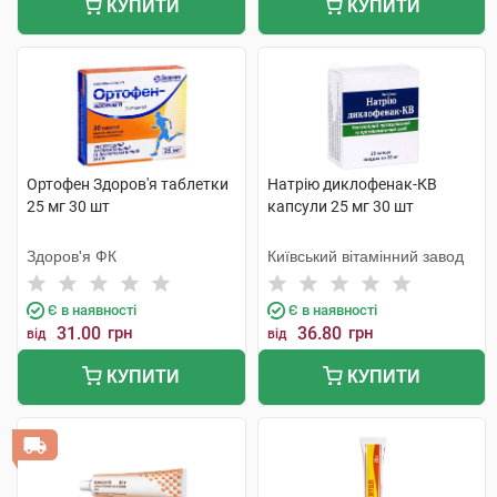
КУПИТИ
КУПИТИ
Ортофен Здоров'я таблетки
Натрію диклофенак-КВ
25 мг 30 шт
капсули 25 мг 30 шт
Здоров'я ФК
Київський вітамінний завод
Є в наявності
Є в наявності
31.00
грн
36.80
грн
від
від
КУПИТИ
КУПИТИ