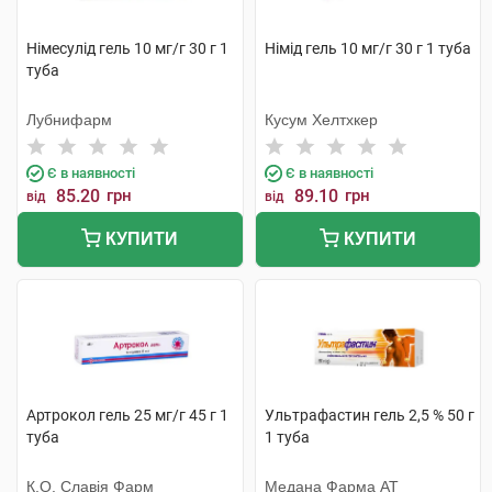
Німесулід гель 10 мг/г 30 г 1
Німід гель 10 мг/г 30 г 1 туба
туба
Лубнифарм
Кусум Хелтхкер
Є в наявності
Є в наявності
85.20
грн
89.10
грн
від
від
КУПИТИ
КУПИТИ
Артрокол гель 25 мг/г 45 г 1
Ультрафастин гель 2,5 % 50 г
туба
1 туба
К.О. Славія Фарм
Медана Фарма АТ