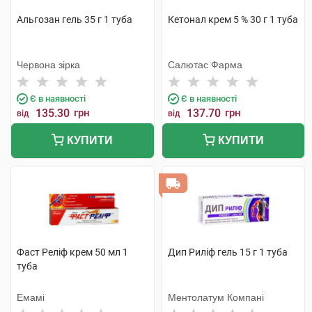
Альгозан гель 35 г 1 туба
Кетонал крем 5 % 30 г 1 туба
Червона зірка
Салютас Фарма
Є в наявності
Є в наявності
135.30
грн
137.70
грн
від
від
КУПИТИ
КУПИТИ
Фаст Реліф крем 50 мл 1
Дип Риліф гель 15 г 1 туба
туба
Емамі
Ментолатум Компані