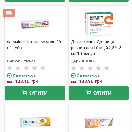
Фламідез Фітоплюс мазь 20
Диклофенак Дарниця
г 1 туба
розчин для ін'єкцій 2,5 % 3
мл 10 ампул
Енк'юб Етікалз
Дарниця ФФ
Є в наявності
Є в наявності
133.10
грн
133.90
грн
від
від
КУПИТИ
КУПИТИ