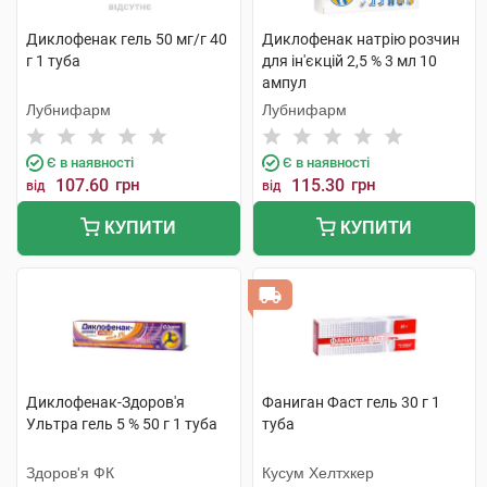
Диклофенак гель 50 мг/г 40
Диклофенак натрію розчин
г 1 туба
для ін'єкцій 2,5 % 3 мл 10
ампул
Лубнифарм
Лубнифарм
Є в наявності
Є в наявності
107.60
грн
115.30
грн
від
від
КУПИТИ
КУПИТИ
Диклофенак-Здоров'я
Фаниган Фаст гель 30 г 1
Ультра гель 5 % 50 г 1 туба
туба
Здоров'я ФК
Кусум Хелтхкер