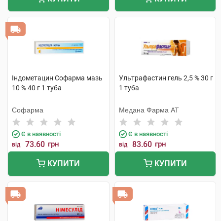
Індометацин Софарма мазь
Ультрафастин гель 2,5 % 30 г
10 % 40 г 1 туба
1 туба
Софарма
Медана Фарма АТ
Є в наявності
Є в наявності
73.60
грн
83.60
грн
від
від
КУПИТИ
КУПИТИ