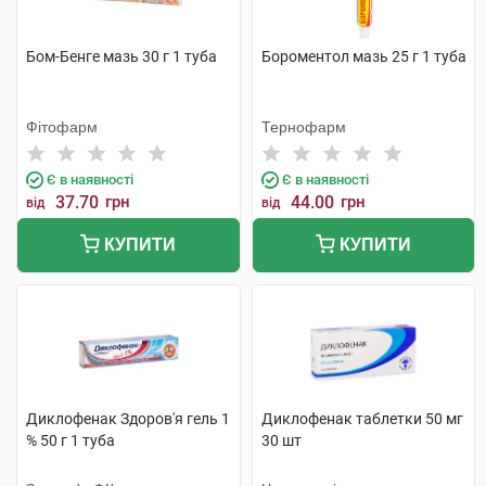
Бом-Бенге мазь 30 г 1 туба
Бороментол мазь 25 г 1 туба
Фітофарм
Тернофарм
Є в наявності
Є в наявності
37.70
грн
44.00
грн
від
від
КУПИТИ
КУПИТИ
Диклофенак Здоров'я гель 1
Диклофенак таблетки 50 мг
% 50 г 1 туба
30 шт