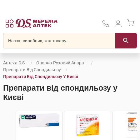
Аптека D.S.
Опорно-Руховий Апарат
Препарати Від Спондильозу
Препарати Від Спондильозу У Києві
Препарати від спондильозу у
Києві