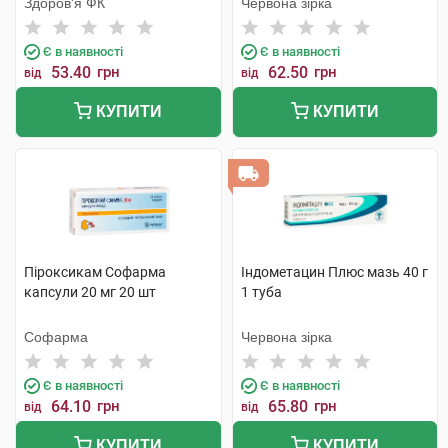
Здоров'я ФК
Червона зірка
Є в наявності
Є в наявності
53.40
грн
62.50
грн
від
від
КУПИТИ
КУПИТИ
Піроксикам Софарма
Індометацин Плюс мазь 40 г
капсули 20 мг 20 шт
1 туба
Софарма
Червона зірка
Є в наявності
Є в наявності
64.10
грн
65.80
грн
від
від
КУПИТИ
КУПИТИ