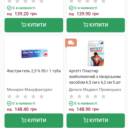
Є в наявності
Є в наявності
139.20
грн
139.90
грн
від
від
КУПИТИ
КУПИТИ
Фастум гель 2,5 % 50 г 1 туба
Аргетт Пластир
знеболюючий з лікарським
засобом 6,5 см х 4,2 см 5 шт
Менаріні Мануфактурінг
Дельта Медікел Промоушнз
Є в наявності
Є в наявності
148.40
грн
148.90
грн
від
від
КУПИТИ
КУПИТИ