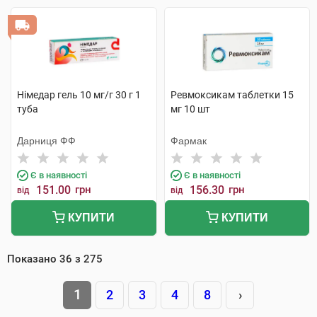
Німедар гель 10 мг/г 30 г 1
Ревмоксикам таблетки 15
туба
мг 10 шт
Дарниця ФФ
Фармак
Є в наявності
Є в наявності
151.00
грн
156.30
грн
від
від
КУПИТИ
КУПИТИ
Показано
36
з
275
1
2
3
4
8
›