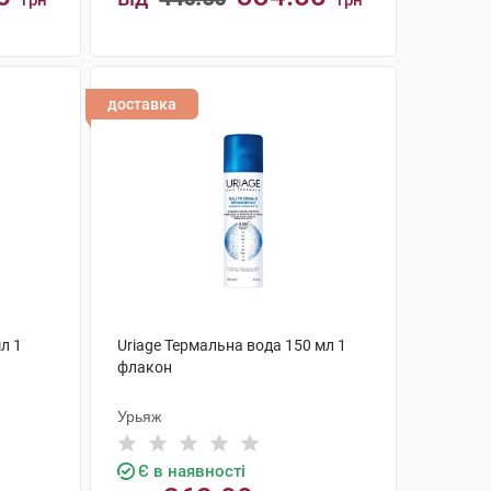
грн
грн
КУПИТИ
доставка
л 1
Uriage Термальна вода 150 мл 1
флакон
Урьяж
Є в наявності