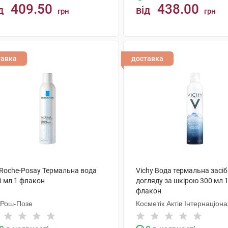
409.50
438.00
д
від
грн
грн
КУПИТИ
КУПИТИ
тавка
доставка
 Roche-Posay Термальна вода
Vichy Вода термальна засіб
0 мл 1 флакон
догляду за шкірою 300 мл 
флакон
 Рош-Позе
Косметік Актів Інтернаціон