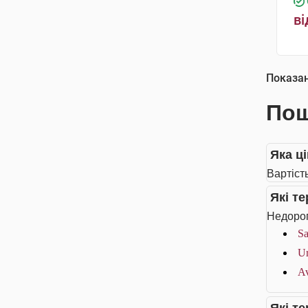
ві
Показа
Пош
Яка ц
Вартіст
Які т
Недорог
Sa
Ur
Av