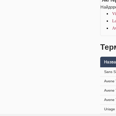
Які т
Найдоро
Vi
La
Av
Тер
Назва
Sans S
Avene 
Avene 
Avene 
Uriage