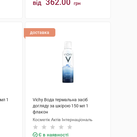
362.00
від
грн
КУПИТИ
доставка
 мл 1
Vichy Вода термальна засіб
догляду за шкірою 150 мл 1
флакон
Косметік Актів Інтернаціональ
Є в наявності