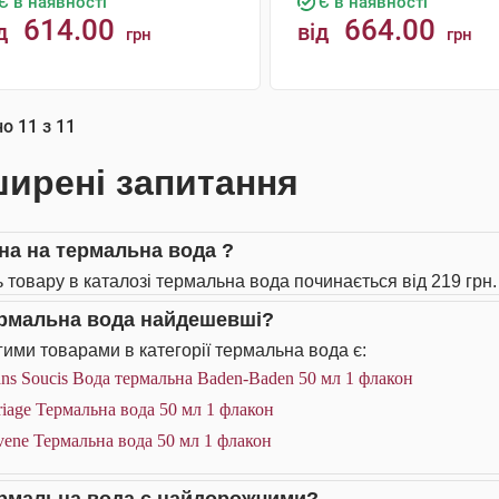
Є в наявності
Є в наявності
614.00
664.00
д
від
грн
грн
КУПИТИ
КУПИТИ
но
11
з
11
ирені запитання
іна на термальна вода ?
ь товару в каталозі термальна вода починається від 219 грн.
ермальна вода найдешевші?
ими товарами в категорії термальна вода є:
ns Soucis Вода термальна Baden-Baden 50 мл 1 флакон
iage Термальна вода 50 мл 1 флакон
ene Термальна вода 50 мл 1 флакон