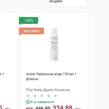
−25%
доставка
л 1
Avene Термальна вода 150 мл 1
флакон
П'єр Фабр Дермо-Косметик
Є в наявності
5
334.88
від
446.50