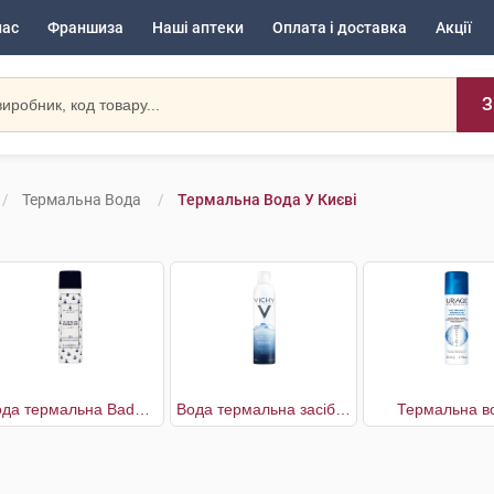
нас
Франшиза
Наші аптеки
Оплата і доставка
Акції
З
Термальна Вода
Термальна Вода У Києві
Вода термальна Baden-Baden
Вода термальна засіб догляду за шкірою
Термальна в