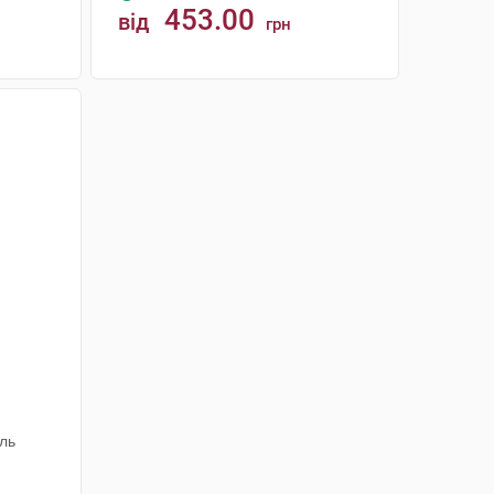
453.00
від
грн
КУПИТИ
1
аль