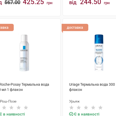
425.25
244.50
д
567.00
від
грн
грн
КУПИТИ
КУПИТИ
тавка
доставка
 Roche-Posay Термальна вода
Uriage Термальна вода 300
0 мл 1 флакон
флакон
 Рош-Позе
Урьяж
Є в наявності
Є в наявності