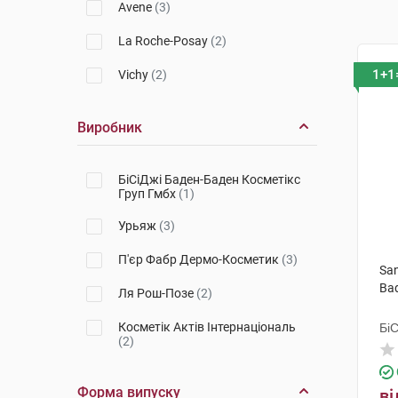
Avene
(3)
La Roche-Posay
(2)
1+1
Vichy
(2)
Виробник
БіСіДжі Баден-Баден Косметікс
Груп Гмбх
(1)
Урьяж
(3)
П'єр Фабр Дермо-Косметик
(3)
Sa
Ba
Ля Рош-Позе
(2)
Косметік Актів Інтернаціональ
Бі
(2)
Гр
Форма випуску
ві