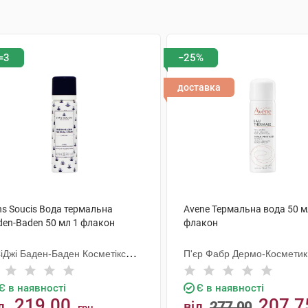
=3
−25%
доставка
ns Soucis Вода термальна
Avene Термальна вода 50 м
den-Baden 50 мл 1 флакон
флакон
СіДжі Баден-Баден Косметікс
П'єр Фабр Дермо-Косметик
уп Гмбх
Є в наявності
Є в наявності
219.00
207.7
д
від
277.00