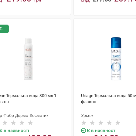
грн
КУПИТИ
КУПИТИ
%
ene Термальна вода 300 мл 1
Uriage Термальна вода 50 м
акон
флакон
єр Фабр Дермо-Косметик
Урьяж
Є в наявності
Є в наявності