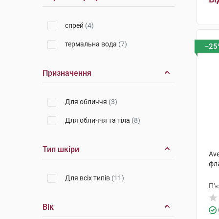
спрей
(4)
термальна вода
(7)
−25
Призначення
Для обличчя
(3)
Для обличчя та тіла
(8)
Тип шкіри
Av
фл
Для всіх типів
(11)
П'
Вік