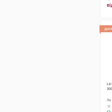
ві
дос
La
30
Ля