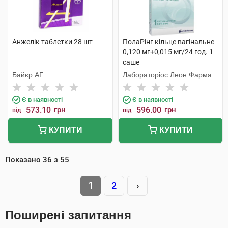
Анжелік таблетки 28 шт
ПолаРінг кільце вагінальне
0,120 мг+0,015 мг/24 год. 1
саше
Байєр АГ
Лабораторіос Леон Фарма
Є в наявності
Є в наявності
573.10
грн
596.00
грн
від
від
КУПИТИ
КУПИТИ
Показано
36
з
55
1
2
›
Поширені запитання