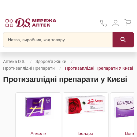
Аптека D.S.
Здоров'я Жінки
Протизаплідні Препарати
Протизаплідні Препарати У Києві
Протизаплідні препарати у Києві
Анжелік
Белара
Венді