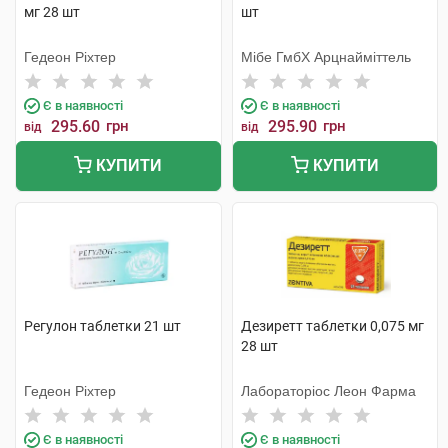
мг 28 шт
шт
Гедеон Ріхтер
Мібе ГмбХ Арцнайміттель
Є в наявності
Є в наявності
295.60
грн
295.90
грн
від
від
КУПИТИ
КУПИТИ
Регулон таблетки 21 шт
Дезиретт таблетки 0,075 мг
28 шт
Гедеон Ріхтер
Лабораторіос Леон Фарма
Є в наявності
Є в наявності