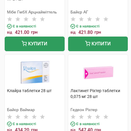
Мібе ГмбХ Арцнайміттель
Байєр АГ
Є в наявності
Є в наявності
421.00
грн
421.80
грн
від
від
КУПИТИ
КУПИТИ
Клайра таблетки 28 шт
Лактинет Ріхтер таблетки
0,075 мг 28 шт
Байєр Ваймар
Гедеон Ріхтер
Є в наявності
Є в наявності
434.20
грн
547.40
грн
від
від