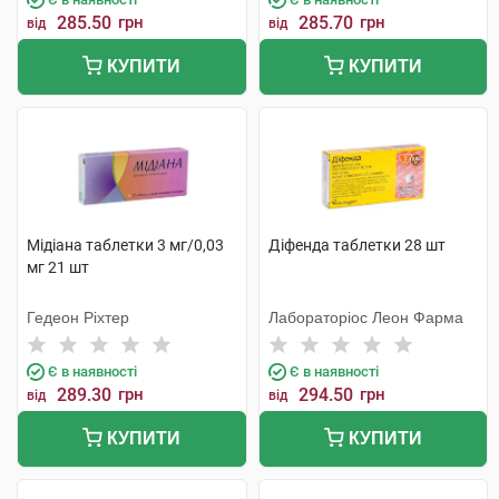
285.50
грн
285.70
грн
від
від
КУПИТИ
КУПИТИ
Мiдіана таблетки 3 мг/0,03
Діфенда таблетки 28 шт
мг 21 шт
Гедеон Ріхтер
Лабораторіос Леон Фарма
Є в наявності
Є в наявності
289.30
грн
294.50
грн
від
від
КУПИТИ
КУПИТИ