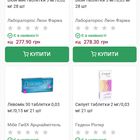
Вібін міні таблетки 3 мг/0,02
Вібін таблетки 3 мг/0,03 мг
мг 28 шт
28 шт
Лабораторіос Леон Фарма
Лабораторіос Леон Фарма
Є в наявності
Є в наявності
277.90
грн
278.30
грн
від
від
КУПИТИ
КУПИТИ
Левомін 30 таблетки 0,03
Силует таблетки 2 мг/0,03
мг/0,15 мг 21 шт
мг 21 шт
Мібе ГмбХ Арцнайміттель
Гедеон Ріхтер
Є в наявності
Є в наявності