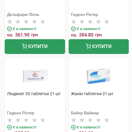
Дельфарм Лілль
Гедеон Ріхтер
Є в наявності
Є в наявності
361.90
грн
384.80
грн
від
від
КУПИТИ
КУПИТИ
Ліндинет 30 таблетки 21 шт
Жанін таблетки 21 шт
Гедеон Ріхтер
Байєр Ваймар
Є в наявності
Є в наявності