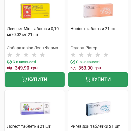
Леверет Міні таблетки 0,10
Новінет таблетки 21 шт
мг/0,02 мг 21 шт
Лабораторіос Леон Фарма
Гедеон Ріхтер
Є в наявності
Є в наявності
349.90
грн
353.00
грн
від
від
КУПИТИ
КУПИТИ
Логест таблетки 21 шт
Ригевідон таблетки 21 шт