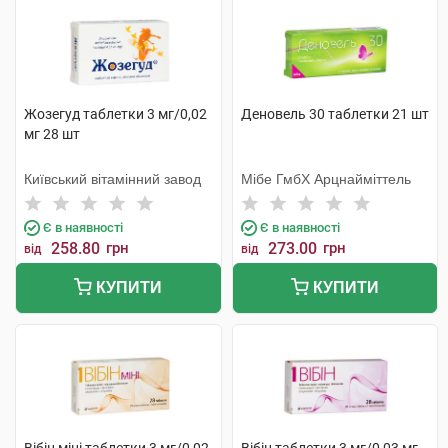
Жозегуд таблетки 3 мг/0,02
Деновель 30 таблетки 21 шт
мг 28 шт
Київський вітамінний завод
Мібе ГмбХ Арцнайміттель
Є в наявності
Є в наявності
258.80
грн
273.00
грн
від
від
КУПИТИ
КУПИТИ