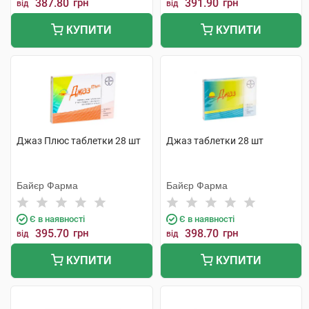
387.80
грн
391.90
грн
від
від
КУПИТИ
КУПИТИ
Джаз Плюс таблетки 28 шт
Джаз таблетки 28 шт
Байєр Фарма
Байєр Фарма
Є в наявності
Є в наявності
395.70
грн
398.70
грн
від
від
КУПИТИ
КУПИТИ