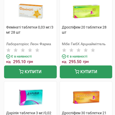
Фемінаті таблетки 0,03 мг/3
Дроспіфем 20 таблетки 28
мг 28 шт
шт
Лабораторіос Леон Фарма
Мібе ГмбХ Арцнайміттель
Є в наявності
Є в наявності
295.10
грн
295.50
грн
від
від
КУПИТИ
КУПИТИ
Дарілія таблетки 3 мг/0,02
Дроспіфем 30 таблетки 21