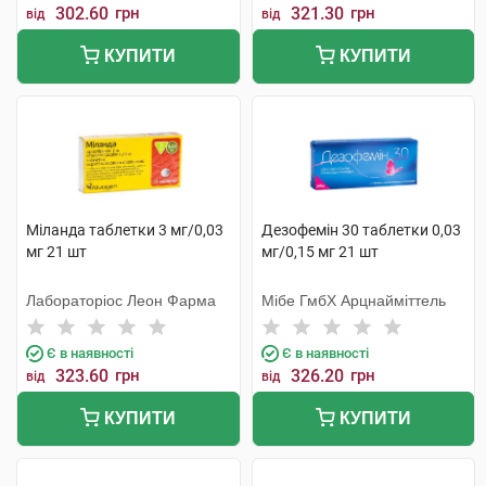
302.60
грн
321.30
грн
від
від
КУПИТИ
КУПИТИ
Міланда таблетки 3 мг/0,03
Дезофемін 30 таблетки 0,03
мг 21 шт
мг/0,15 мг 21 шт
Лабораторіос Леон Фарма
Мібе ГмбХ Арцнайміттель
Є в наявності
Є в наявності
323.60
грн
326.20
грн
від
від
КУПИТИ
КУПИТИ