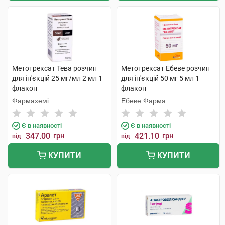
Метотрексат Тева розчин
Метотрексат Ебеве розчин
для ін'єкцій 25 мг/мл 2 мл 1
для ін'єкцій 50 мг 5 мл 1
флакон
флакон
Фармахемі
Ебеве Фарма
Є в наявності
Є в наявності
347.00
грн
421.10
грн
від
від
КУПИТИ
КУПИТИ