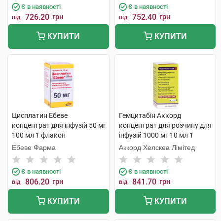
Є в наявності
Є в наявності
726.20
грн
752.40
грн
від
від
КУПИТИ
КУПИТИ
Цисплатин Ебеве
Гемцитабін Аккорд
концентрат для інфузій 50 мг
концентрат для розчину для
100 мл 1 флакон
інфузій 1000 мг 10 мл 1
флакон
Ебеве Фарма
Аккорд Хелскеа Лімітед
Є в наявності
Є в наявності
806.20
грн
841.70
грн
від
від
КУПИТИ
КУПИТИ