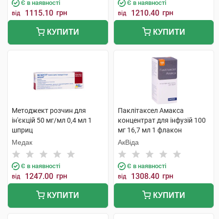
Є в наявності
Є в наявності
1115.10
грн
1210.40
грн
від
від
КУПИТИ
КУПИТИ
Методжект розчин для
Паклітаксел Амакса
ін'єкцій 50 мг/мл 0,4 мл 1
концентрат для інфузій 100
шприц
мг 16,7 мл 1 флакон
Медак
АкВіда
Є в наявності
Є в наявності
1247.00
грн
1308.40
грн
від
від
КУПИТИ
КУПИТИ