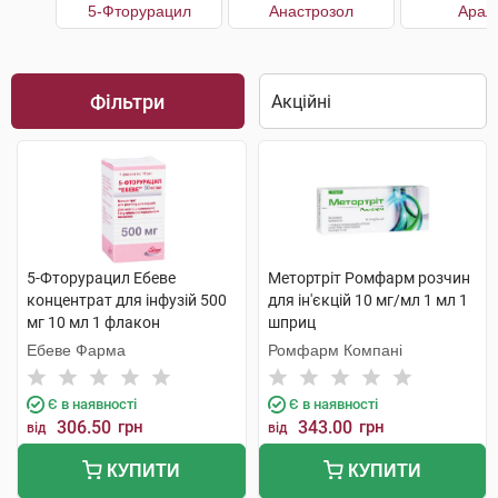
5-Фторурацил
Анастрозол
Арал
Фільтри
5-Фторурацил Ебеве
Метортріт Ромфарм розчин
концентрат для інфузій 500
для ін'єкцій 10 мг/мл 1 мл 1
мг 10 мл 1 флакон
шприц
Ебеве Фарма
Ромфарм Компані
Є в наявності
Є в наявності
306.50
грн
343.00
грн
від
від
КУПИТИ
КУПИТИ