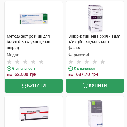
Методжект розчин для
Вінкристин Тева розчин для
ін'єкцій 50 мг/мл 0,2 мл 1
ін'єкцій 1 мг/мл 2 мл 1
шприц
флакон
Медак
Фармахемі
Є в наявності
Є в наявності
622.00
грн
637.70
грн
від
від
КУПИТИ
КУПИТИ