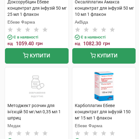
Доксорубіцин Ебеве
Оксаліплатин Амакса
концентрат для інфузій 50 мг
концентрат для інфузій 50 мг
25 мл 1 флакон
10 мл 1 флакон
Ебеве Фарма
АкВіда
Є в наявності
Є в наявності
1059.40
грн
1082.30
грн
від
від
КУПИТИ
КУПИТИ
Методжект розчин для
Карбоплатин Ебеве
ін'єкцій 50 мг/мл 0,35 мл 1
концентрат для інфузій 150
шприц
мг 15 мл 1 флакон
Медак
Ебеве Фарма