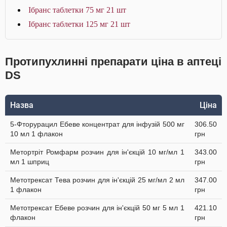
Ібранс таблетки 75 мг 21 шт
Ібранс таблетки 125 мг 21 шт
Протипухлинні препарати ціна в аптеці
DS
Назва
Ціна
5-Фторурацил Ебеве концентрат для інфузій 500 мг
306.50
10 мл 1 флакон
грн
Метортріт Ромфарм розчин для ін'єкцій 10 мг/мл 1
343.00
мл 1 шприц
грн
Метотрексат Тева розчин для ін'єкцій 25 мг/мл 2 мл
347.00
1 флакон
грн
Метотрексат Ебеве розчин для ін'єкцій 50 мг 5 мл 1
421.10
флакон
грн