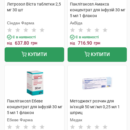
Летрозол Віста таблетки 2,5
Паклітаксел Амакса
мг 30 шт
концентрат для інфузій 30 мг
5 мл 1 флакон
Сіндан Фарма
АкВіда
Є в наявності
Є в наявності
637.80
грн
716.90
грн
від
від
КУПИТИ
КУПИТИ
Паклітаксел Ебеве
Методжект розчин для
концентрат для інфузій 30 мг
ін'єкцій 50 мг/мл 0,25 мл 1
5 мл 1 флакон
шприц
Ебеве Фарма
Медак