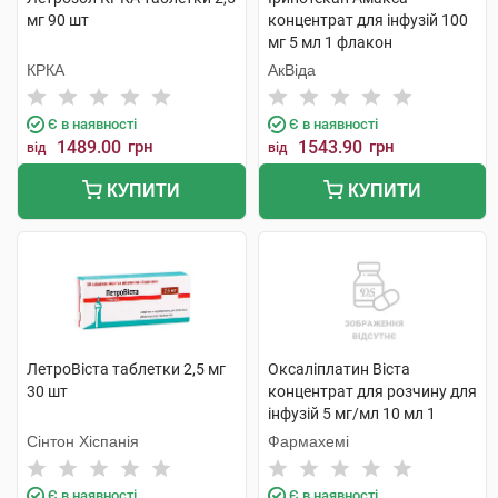
мг 90 шт
концентрат для інфузій 100
мг 5 мл 1 флакон
КРКА
АкВіда
Є в наявності
Є в наявності
1489.00
грн
1543.90
грн
від
від
КУПИТИ
КУПИТИ
ЛетроВіста таблетки 2,5 мг
Оксаліплатин Віста
30 шт
концентрат для розчину для
інфузій 5 мг/мл 10 мл 1
флакон
Сінтон Хіспанія
Фармахемі
Є в наявності
Є в наявності