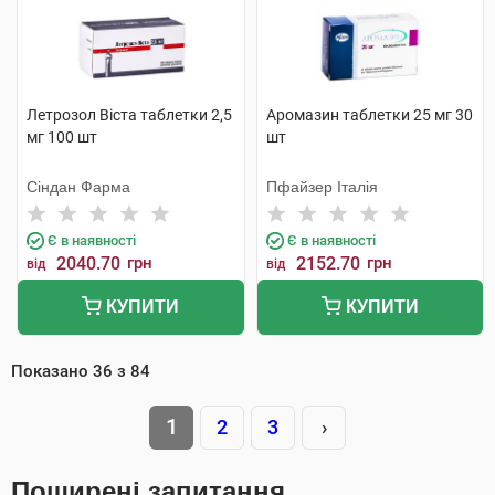
Летрозол Віста таблетки 2,5
Аромазин таблетки 25 мг 30
мг 100 шт
шт
Сіндан Фарма
Пфайзер Італія
Є в наявності
Є в наявності
2040.70
грн
2152.70
грн
від
від
КУПИТИ
КУПИТИ
Показано
36
з
84
1
2
3
›
Поширені запитання