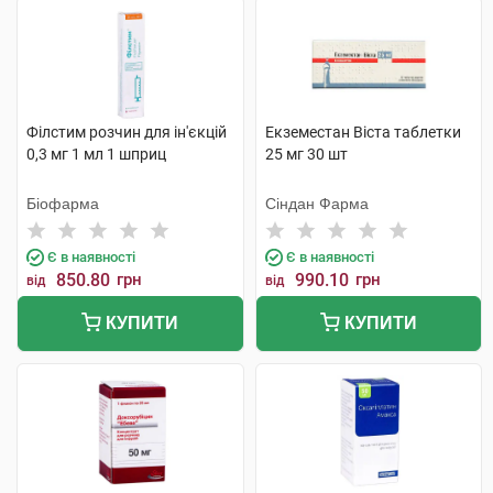
Філстим розчин для ін'єкцій
Екземестан Віста таблетки
0,3 мг 1 мл 1 шприц
25 мг 30 шт
Біофарма
Сіндан Фарма
Є в наявності
Є в наявності
850.80
грн
990.10
грн
від
від
КУПИТИ
КУПИТИ