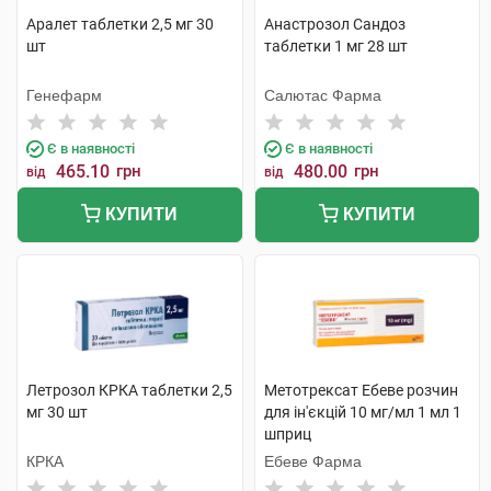
Аралет таблетки 2,5 мг 30
Анастрозол Сандоз
шт
таблетки 1 мг 28 шт
Генефарм
Салютас Фарма
Є в наявності
Є в наявності
465.10
грн
480.00
грн
від
від
КУПИТИ
КУПИТИ
Летрозол КРКА таблетки 2,5
Метотрексат Ебеве розчин
мг 30 шт
для ін'єкцій 10 мг/мл 1 мл 1
шприц
КРКА
Ебеве Фарма