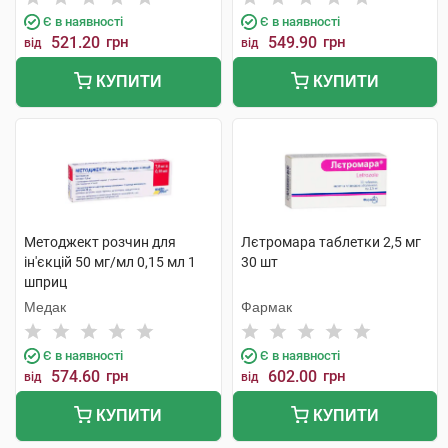
Є в наявності
Є в наявності
521.20
грн
549.90
грн
від
від
КУПИТИ
КУПИТИ
Методжект розчин для
Лєтромара таблетки 2,5 мг
ін'єкцій 50 мг/мл 0,15 мл 1
30 шт
шприц
Медак
Фармак
Є в наявності
Є в наявності
574.60
грн
602.00
грн
від
від
КУПИТИ
КУПИТИ