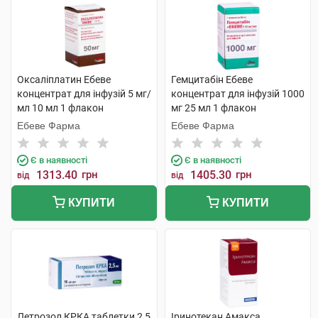
Оксаліплатин Ебеве
Гемцитабін Ебеве
концентрат для інфузій 5 мг/
концентрат для інфузій 1000
мл 10 мл 1 флакон
мг 25 мл 1 флакон
Ебеве Фарма
Ебеве Фарма
Є в наявності
Є в наявності
1313.40
грн
1405.30
грн
від
від
КУПИТИ
КУПИТИ
Летрозол КРКА таблетки 2,5
Іринотекан Амакса