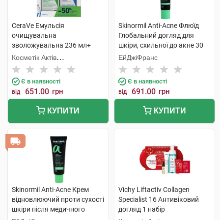
CeraVe Емульсія
Skinormil Anti-Acne Флюїд
очищувальна
Глобальний догляд для
зволожувальна 236 мл+
шкіри, схильної до акне 30
молочко зволожувальне
мл 1 туба
Косметік Актів
ЕйДжіФранс
236 мл 1 набір
Інтернаціональ
Є в наявності
Є в наявності
651.00
грн
691.00
грн
від
від
КУПИТИ
КУПИТИ
Skinormil Anti-Acne Крем
Vichy Liftactiv Collagen
відновлюючий проти сухості
Specialist 16 Антивіковий
шкіри після медичного
догляд 1 набір
лікування 50 мл 1 туба