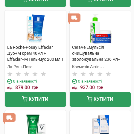
La Roche-Posay Effaclar
CeraVe Емульсія
Дуо+М крем 40мл +
очищувальна
Effaclar+М Гель-мус 200 мл 1
зволожувальна 236 мл+
набір
крем зволожувальний 340
Ля Рош-Позе
Косметік Актів
мл 1 набір
Інтернаціональ
Є в наявності
Є в наявності
879.00
грн
937.00
грн
від
від
КУПИТИ
КУПИТИ