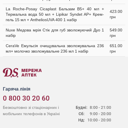
La Roche-Posay Cicaplast Бальзам B5+ 40 мл +
423.00
Термальна вода 50 мл + Lipikar Syndet AP+ Крем-
грн
гель 15 мл + AntheliosUVA 400 1 набір
Nuxe Медова мрія Стік для губ зволожуючий Дуо 1
549.00
набір
грн
CeraVe Емульсія очищувальна зволожувальна 236
651.00
мл+ молочко зволожувальне 236 мл 1 набір
грн
Гаряча лінія
0 800 30 20 60
Безкоштовно зі стаціонарних і
Будні:
8:00 - 21:00
мобільних телефонів в Україні
Сб:
9:00 - 20:00
Нд:
10:00 - 20:00