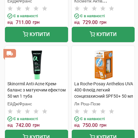
ЕйДжіФранс
Косметік Актів
Інтернаціональ
Є в наявності
Є в наявності
711.00
грн
729.00
грн
від
від
КУПИТИ
КУПИТИ
Skinormil Anti-Acne Крем-
La Roche-Posay Anthelios UVA
баланс з матуючим ефектом
400 Флюїд легкий
50 мл 1 туба
сонцезахисний SPF50+ 50 мл
+ Термальна вода 50 мл 1
ЕйДжіФранс
Ля Рош-Позе
набір
Є в наявності
Є в наявності
742.00
грн
750.00
грн
від
від
КУПИТИ
КУПИТИ