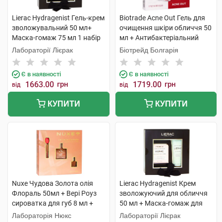
Lierac Hydragenist Гель-крем
Biotrade Acne Out Гель для
зволожувальний 50 мл+
очищення шкіри обличчя 50
Маска-гомаж 75 мл 1 набір
мл + Антибактеріальний
лосьйон 60 мл +
Лабораторії Лієрак
Біотрейд Болгарія
Зволожувальний крем 60 мл
1 набір
Є в наявності
Є в наявності
1663.00
грн
1719.00
грн
від
від
КУПИТИ
КУПИТИ
Nuxe Чудова Золота олія
Lierac Hydragenist Крем
Флораль 50мл + Вері Роуз
зволожуючий для обличчя
сироватка для губ 8 мл +
50 мл + Маска-гомаж для
Олія суха Флораль 10мл 1
обличчя 75 мл 1 набір
Лабораторія Нюкс
Лабораторії Лієрак