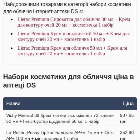
Найдорожчими товарами в категорії набори косметики
для обличчя інтернет-аптеки DS є:
Lierac Premium Сироватка для обличчя 30 мл + Крем
для контуру очей 20 мл + косметичка 1 набір
Lierac Premium Крем шовковистий 50 мл + Крем для
контуру очей 20 мл + косметичка 1 набір
Lierac Premium Крем для обличчя 50 мл + Крем для
контуру очей 20 мл + косметичка 1 набір
Набори косметики для обличчя ціна в
аптеці DS
Назва
Ціна
Vichy Mineral 89 Крем легкий зволоження 72 години
937.65
50 мл + Гель-бустер щоденний 50 мл 1 набір
грн
La Roche-Posay Lipikar Бальзам AP+м 75 мл + Олія
352.90
AP+ 100 мл + міні продукти 1 набір
грн