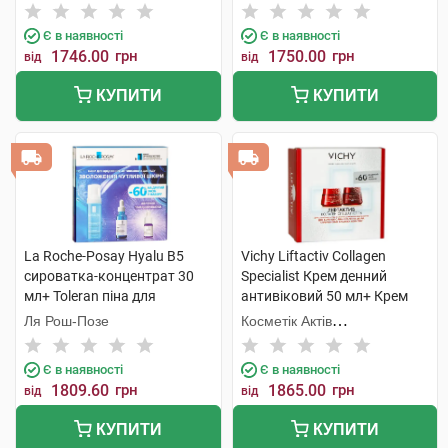
набір
Є в наявності
Є в наявності
1746.00
грн
1750.00
грн
від
від
КУПИТИ
КУПИТИ
La Roche-Posay Hyalu B5
Vichy Liftactiv Collagen
сироватка-концентрат 30
Specialist Крем денний
мл+ Toleran піна для
антивіковий 50 мл+ Крем
очищення шкіри 150 мл +
нічний антивіковий 50 мл 1
Ля Рош-Позе
Косметік Актів
подарунок 1 набір
набір
Інтернаціональ
Є в наявності
Є в наявності
1809.60
грн
1865.00
грн
від
від
КУПИТИ
КУПИТИ