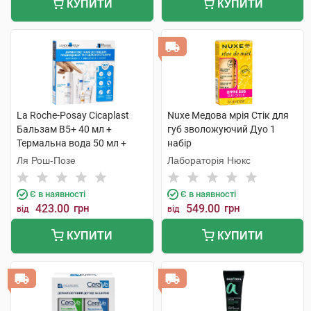
КУПИТИ
КУПИТИ
La Roche-Posay Cicaplast
Nuxe Медова мрія Стік для
Бальзам B5+ 40 мл +
губ зволожуючий Дуо 1
Термальна вода 50 мл +
набір
Lipikar Syndet AP+ Крем-гель
Ля Рош-Позе
Лабораторія Нюкс
15 мл + AntheliosUVA 400 1
набір
Є в наявності
Є в наявності
423.00
грн
549.00
грн
від
від
КУПИТИ
КУПИТИ