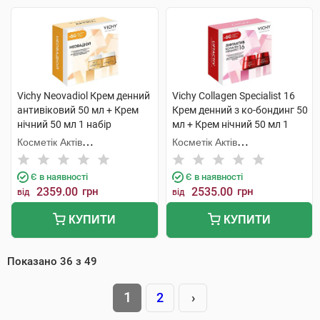
Vichy Neovadiol Крем денний
Vichy Collagen Specialist 16
антивіковий 50 мл + Крем
Крем денний з ко-бондинг 50
нічний 50 мл 1 набір
мл + Крем нічний 50 мл 1
набір
Косметік Актів
Косметік Актів
Інтернаціональ
Інтернаціональ
Є в наявності
Є в наявності
2359.00
грн
2535.00
грн
від
від
КУПИТИ
КУПИТИ
Показано
36
з
49
1
2
›