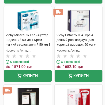
Vichy Mineral 89 Гель-бустер
Vichy Liftactiv H.A. Крем
щоденний 50 мл + Крем
денний розгладжув. для
легкий зволожуючий 50 мл 1
корекції зморшок 50 мл +
набір
H.A. Крем нічний
Косметік Актів
Косметік Актів
розгладжувальний 50 мл 1
Інтернаціональ
Інтернаціональ
набір
Є в наявності
Є в наявності
1571.00
грн
1652.10
грн
від
від
КУПИТИ
КУПИТИ