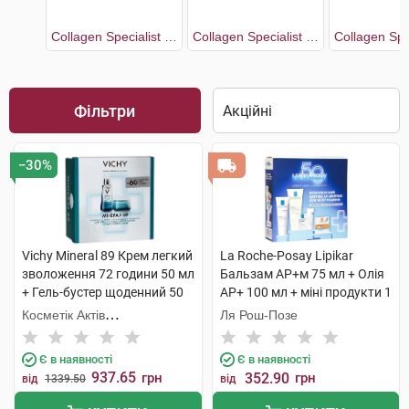
Collagen Specialist 16 Антивіковий догляд
Collagen Specialist 16 Крем денний з ко-бондинг 50 мл + Крем нічний 50 мл
Фільтри
−30%
Vichy Mineral 89 Крем легкий
La Roche-Posay Lipikar
зволоження 72 години 50 мл
Бальзам AP+м 75 мл + Олія
+ Гель-бустер щоденний 50
AP+ 100 мл + міні продукти 1
мл 1 набір
набір
Косметік Актів
Ля Рош-Позе
Інтернаціональ
Є в наявності
Є в наявності
937.65
грн
352.90
грн
від
1339.50
від