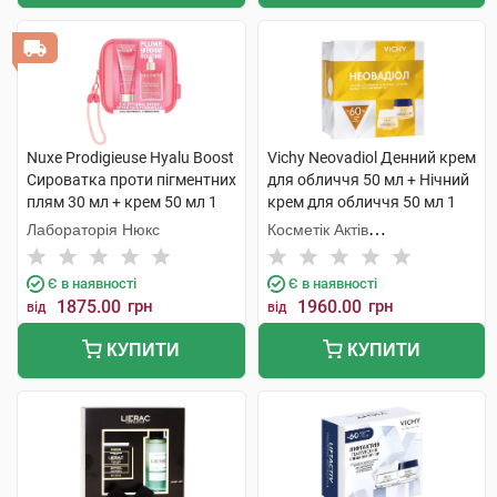
Nuxe Prodigieuse Hyalu Boost
Vichy Neovadiol Денний крем
Сироватка проти пігментних
для обличчя 50 мл + Нічний
плям 30 мл + крем 50 мл 1
крем для обличчя 50 мл 1
набір
набір
Лабораторія Нюкс
Косметік Актів
Інтернаціональ
Є в наявності
Є в наявності
1875.00
грн
1960.00
грн
від
від
КУПИТИ
КУПИТИ