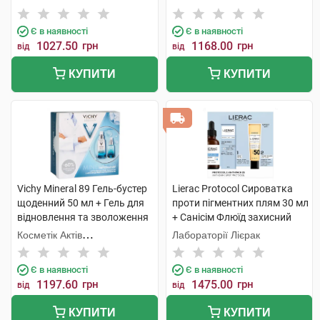
мл 1 набір
Інтернаціональ
Інтернаціональ
Є в наявності
Є в наявності
1027.50
грн
1168.00
грн
від
від
КУПИТИ
КУПИТИ
Vichy Mineral 89 Гель-бустер
Lierac Protocol Сироватка
щоденний 50 мл + Гель для
проти пігментних плям 30 мл
відновлення та зволоження
+ Санісім Флюїд захисний
шкіри навколо очей 15 мл 1
SPF 50+ 25мл 1 набір
Косметік Актів
Лабораторії Лієрак
набір
Інтернаціональ
Є в наявності
Є в наявності
1197.60
грн
1475.00
грн
від
від
КУПИТИ
КУПИТИ