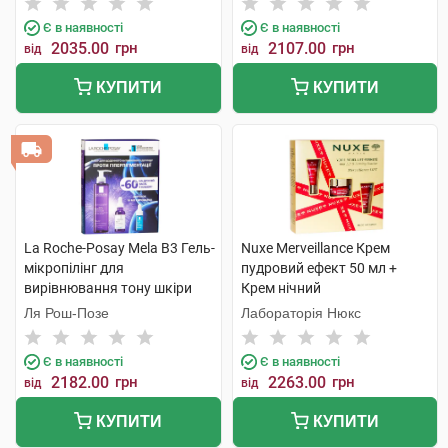
Є в наявності
Є в наявності
2035.00
грн
2107.00
грн
від
від
КУПИТИ
КУПИТИ
La Roche-Posay Mela B3 Гель-
Nuxe Merveillance Крем
мікропілінг для
пудровий ефект 50 мл +
вирівнювання тону шкіри
Крем нічний
обличчя 200 мл + Сироватка
концентрований 15 мл +
Ля Рош-Позе
Лабораторія Нюкс
концентрат 30 мл +
Крем для контуру очей 15 мл
подарунок 1 набір
1 набір
Є в наявності
Є в наявності
2182.00
грн
2263.00
грн
від
від
КУПИТИ
КУПИТИ