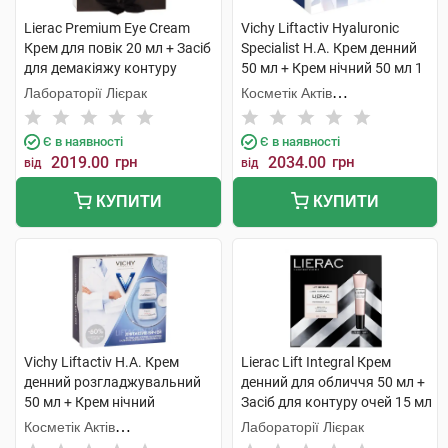
Lierac Premium Eye Cream
Vichy Liftactiv Hyaluronic
Крем для повік 20 мл + Засіб
Specialist H.A. Крем денний
для демакіяжу контуру
50 мл + Крем нічний 50 мл 1
очей100мл 1 набір
набір
Лабораторії Лієрак
Косметік Актів
Інтернаціональ
Є в наявності
Є в наявності
2019.00
грн
2034.00
грн
від
від
КУПИТИ
КУПИТИ
Vichy Liftactiv H.A. Крем
Lierac Lift Integral Крем
денний розгладжувальний
денний для обличчя 50 мл +
50 мл + Крем нічний
Засіб для контуру очей 15 мл
розгладжувальний 50 мл 1
1 набір
Косметік Актів
Лабораторії Лієрак
набір
Інтернаціональ