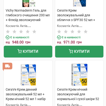
Vichy Normaderm Гель для
CeraVe Крем
глибокого очищення 200 мл
зволожувальний для
+ Флюїд зволожуючий
обличчя з SPF30 52 мл +
подвійної дії 1 набір
Крем для шкіри навколо
Косметік Актів
Косметік Актів
очей 14 мл 1 набір
Інтернаціональ
Інтернаціональ
Є в наявності
Є в наявності
948.00
грн
971.00
грн
від
від
КУПИТИ
КУПИТИ
CeraVe Крем денний
CeraVe Крем нічний
зволожувальний 52 мл +
зволожуючий для
Крем нічний 52 мл 1 набір
нормальної і сухої шкіри 52
мл + Крем денний SPF50 52
Косметік Актів
Косметік Актів