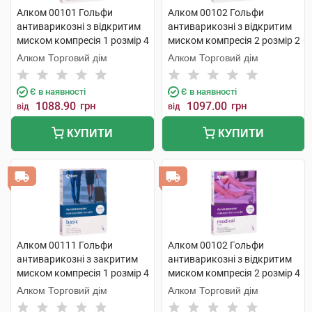
Алком 00101 Гольфи
Алком 00102 Гольфи
антиварикозні з відкритим
антиварикозні з відкритим
миском компресія 1 розмір 4
миском компресія 2 розмір 2
бежевий 1 пара
бежевий 1 пара
Алком Торговий дім
Алком Торговий дім
Є в наявності
Є в наявності
1088.90
грн
1097.00
грн
від
від
КУПИТИ
КУПИТИ
Алком 00111 Гольфи
Алком 00102 Гольфи
антиварикозні з закритим
антиварикозні з відкритим
миском компресія 1 розмір 4
миском компресія 2 розмір 4
бежевий 1 пара
бежевий 1 пара
Алком Торговий дім
Алком Торговий дім