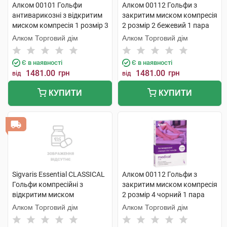
Алком 00101 Гольфи
Алком 00112 Гольфи з
антиварикозні з відкритим
закритим миском компресія
миском компресія 1 розмір 3
2 розмір 2 бежевий 1 пара
бежевий 1 пара
Алком Торговий дім
Алком Торговий дім
Є в наявності
Є в наявності
1481.00
грн
1481.00
грн
від
від
КУПИТИ
КУПИТИ
Sigvaris Essential CLASSICAL
Алком 00112 Гольфи з
Гольфи компресійні з
закритим миском компресія
відкритим миском
2 розмір 4 чорний 1 пара
компресія 2 PLUS large 1
Алком Торговий дім
Алком Торговий дім
пара