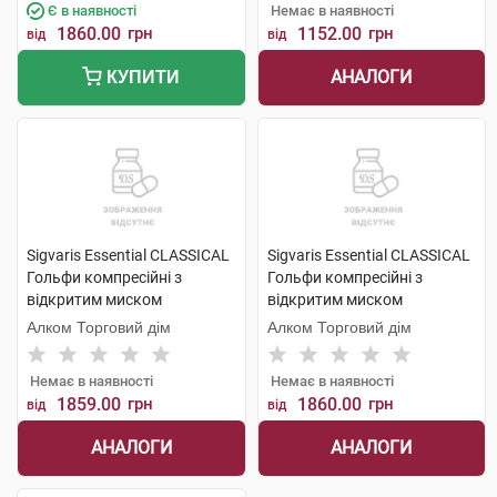
Є в наявності
Немає в наявності
1860.00
грн
1152.00
грн
від
від
АНАЛОГИ
КУПИТИ
Sigvaris Essential CLASSICAL
Sigvaris Essential CLASSICAL
Гольфи компресійні з
Гольфи компресійні з
відкритим миском
відкритим миском
компресія 2 large long 1 пара
компресія 2 medium long 1
Алком Торговий дім
Алком Торговий дім
пара
Немає в наявності
Немає в наявності
1859.00
грн
1860.00
грн
від
від
АНАЛОГИ
АНАЛОГИ