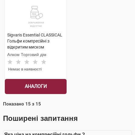
Sigvaris Essential CLASSICAL
Гольфи компресійні з
відкритим миском
компресія 2 medium 1 пара
Алком Торговий дім
Немає в наявності
АНАЛОГИ
Показано
15
з
15
Поширені запитання
Яка ціна на компресійні гольфи ?