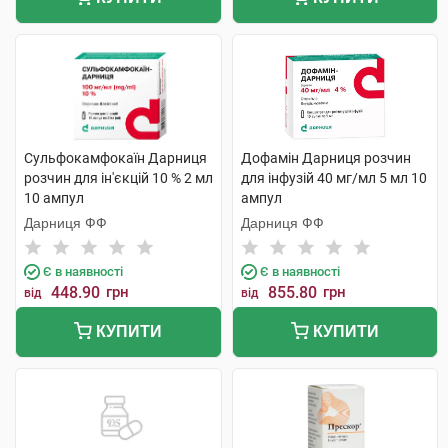
Сульфокамфокаїн Дарниця
Дофамін Дарниця розчин
розчин для ін'єкцій 10 % 2 мл
для інфузій 40 мг/мл 5 мл 10
10 ампул
ампул
Дарниця ФФ
Дарниця ФФ
Є в наявності
Є в наявності
448.90
грн
855.80
грн
від
від
КУПИТИ
КУПИТИ