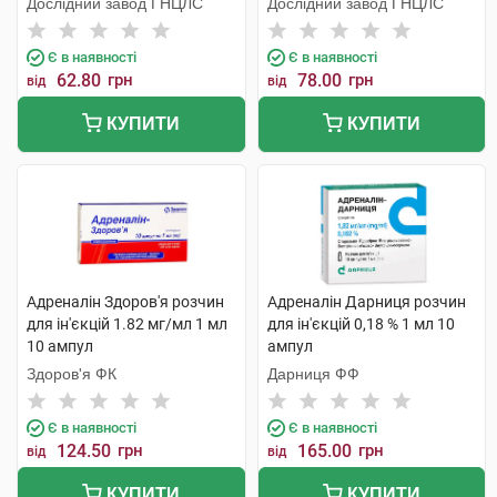
Дослідний завод ГНЦЛС
Дослідний завод ГНЦЛС
Є в наявності
Є в наявності
62.80
грн
78.00
грн
від
від
КУПИТИ
КУПИТИ
Адреналін Здоров'я розчин
Адреналін Дарниця розчин
для ін'єкцій 1.82 мг/мл 1 мл
для ін'єкцій 0,18 % 1 мл 10
10 ампул
ампул
Здоров'я ФК
Дарниця ФФ
Є в наявності
Є в наявності
124.50
грн
165.00
грн
від
від
КУПИТИ
КУПИТИ