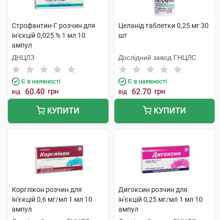
Строфантин-Г розчин для
Целанід таблетки 0,25 мг 30
ін'єкцій 0,025 % 1 мл 10
шт
ампул
ДНЦЛЗ
Дослідний завод ГНЦЛС
Є в наявності
Є в наявності
60.40
грн
62.70
грн
від
від
КУПИТИ
КУПИТИ
Корглікон розчин для
Дигоксин розчин для
ін'єкцій 0,6 мг/мл 1 мл 10
ін'єкцій 0,25 мг/мл 1 мл 10
ампул
ампул