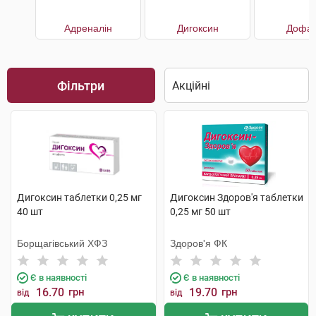
Адреналін
Дигоксин
Дофам
Фільтри
Дигоксин таблетки 0,25 мг
Дигоксин Здоров'я таблетки
40 шт
0,25 мг 50 шт
Борщагівський ХФЗ
Здоров'я ФК
Є в наявності
Є в наявності
16.70
грн
19.70
грн
від
від