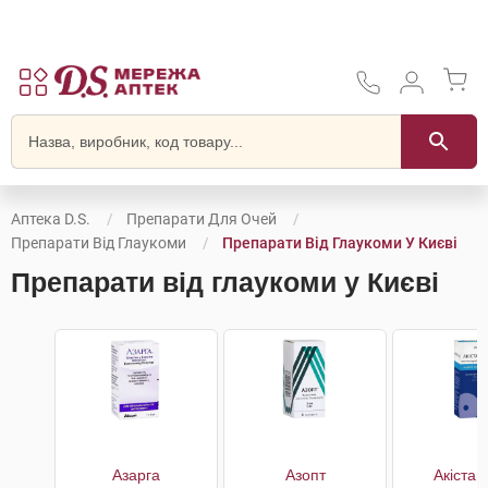
Аптека D.S.
Препарати Для Очей
Препарати Від Глаукоми
Препарати Від Глаукоми У Києві
Препарати від глаукоми у Києві
Азарга
Азопт
Акістан