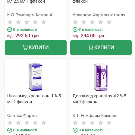
мл 2,5 мл 1 флакон
флакон
К.О.Ромфарм Компані
Аллерган Фармасьютікалз
Є в наявності
Є в наявності
292.50
грн
294.00
грн
від
від
КУПИТИ
КУПИТИ
Цикломед краплі очні 1 % 5
Дорзамед краплі очні 2 % 5
мл 1 флакон
мл 1 флакон
Сентісс Фарма
К.Т. Ромфарм Компані
Є в наявності
Є в наявності