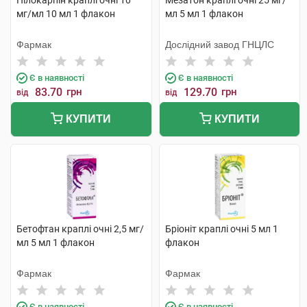
Пілокарпін краплі очні 10
Мезатон краплі очні 25 мг/
мг/мл 10 мл 1 флакон
мл 5 мл 1 флакон
Фармак
Дослідний завод ГНЦЛС
Є в наявності
Є в наявності
83.70
грн
129.70
грн
від
від
КУПИТИ
КУПИТИ
Бетофтан краплі очні 2,5 мг/
Бріоніт краплі очні 5 мл 1
мл 5 мл 1 флакон
флакон
Фармак
Фармак
Є в наявності
Є в наявності