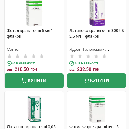
Фотил краплі очні 5 мл 1
Латанокс краплі очні 0,005 %
флакон
2,5 мл 1 флакон
Сантен
Ядран-Галенський
Лабораторій
Є в наявності
Є в наявності
218.50
грн
232.50
грн
від
від
КУПИТИ
КУПИТИ
Латасопт краплі очні 0,05
Фотил Форте краплі очні 5