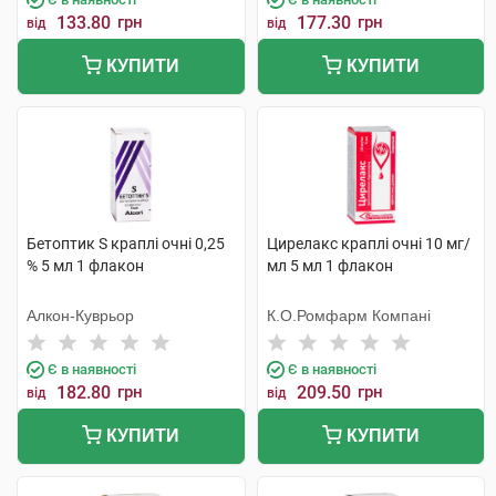
133.80
грн
177.30
грн
від
від
КУПИТИ
КУПИТИ
Бетоптик S краплі очні 0,25
Цирелакс краплі очні 10 мг/
% 5 мл 1 флакон
мл 5 мл 1 флакон
Алкон-Куврьор
К.О.Ромфарм Компані
Є в наявності
Є в наявності
182.80
грн
209.50
грн
від
від
КУПИТИ
КУПИТИ