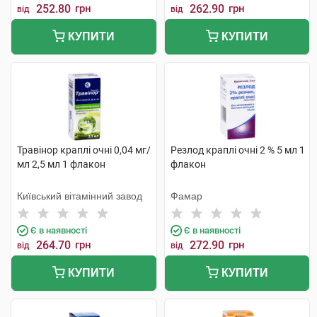
252.80
грн
262.90
грн
від
від
КУПИТИ
КУПИТИ
Травінор краплі очні 0,04 мг/
Резлод краплі очні 2 % 5 мл 1
мл 2,5 мл 1 флакон
флакон
Київський вітамінний завод
Фамар
Є в наявності
Є в наявності
264.70
грн
272.90
грн
від
від
КУПИТИ
КУПИТИ