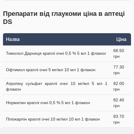
Препарати від глаукоми ціна в аптеці
DS
Назва
Ціна
68.50
Тимолол Дарниця краплі очні 0,5 % 5 мл 1 флакон
грн
77.30
Офтимол краплі очні 5 мг/мл 10 мл 1 флакон
грн
Атропіну сульфат краплі очні 10 мг/мл 5 мл 1
82.00
флакон
грн
82.40
Норматин краплі очні 0,5 % 5 мл 1 флакон
грн
83.70
Пілокарпін краплі очні 10 мг/мл 10 мл 1 флакон
грн