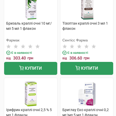
Бризаль краплі очні 10 мг/
Тізоптан краплі очні 3 мл 1
мл 5 мл 1 флакон
флакон
Фармак
Сентісс Фарма
Є в наявності
Є в наявності
303.40
грн
306.60
грн
від
від
КУПИТИ
КУПИТИ
Ірифрин краплі очні 2,5 % 5
Бриглау Еко краплі очні 0,2
мл 1 флакон
мг/мл 5 мл 1 флакон