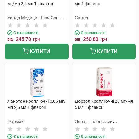
мг/мл 2,5 мл 1 флакон
мл 1 флакон
Уорлд Медицин Ілач Сан. Ве
Сантен
Тідж
Є в наявності
Є в наявності
245.70
грн
250.80
грн
від
від
КУПИТИ
КУПИТИ
Ланотан краплі очні 0,05 мг/
Дорзол краплі очні 20 мг/мл
мл 2,5 мл 1 флакон
5 мл 1 флакон
Фармак
Ядран-Галенський
Лабораторій
Є в наявності
Є в наявності