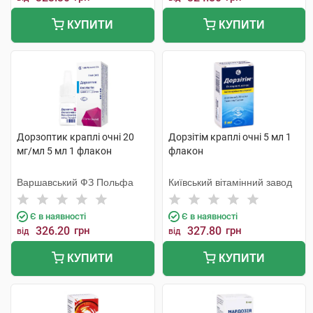
КУПИТИ
КУПИТИ
Дорзоптик краплі очні 20
Дорзітім краплі очні 5 мл 1
мг/мл 5 мл 1 флакон
флакон
Варшавський ФЗ Польфа
Київський вітамінний завод
Є в наявності
Є в наявності
326.20
грн
327.80
грн
від
від
КУПИТИ
КУПИТИ