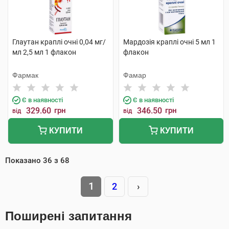
Глаутан краплі очні 0,04 мг/
Мардозія краплі очні 5 мл 1
мл 2,5 мл 1 флакон
флакон
Фармак
Фамар
Є в наявності
Є в наявності
329.60
грн
346.50
грн
від
від
КУПИТИ
КУПИТИ
Показано
36
з
68
1
2
›
Поширені запитання