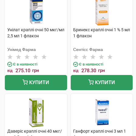
Унілат краплі очні 50 мкг/мл
Бринекс краплі очні 1 % 5 мл
2,5 мл 1 флакон
1 флакон
Унімед Фарма
Сентісс Фарма
Є в наявності
Є в наявності
275.10
грн
278.30
грн
від
від
КУПИТИ
КУПИТИ
Даверіс краплі очні 40 мкг/
Ганфорт краплі очні 3 мл 1