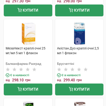
297.30
грн
298.00
грн
від
від
КУПИТИ
КУПИТИ
МезаНекст краплі очні 25
Акістан Дуо краплі очні 2,5
мг/мл 5 мл 1 флакон
мл 1 флакон
Балканфарма-Разград
Брусчеттіні
Є в наявності
Є в наявності
298.10
грн
299.40
грн
від
від
КУПИТИ
КУПИТИ