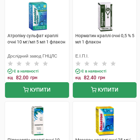
Атропіну сульфат краплі
Норматин краплі очні 0,5 % 5
очні 10 мг/мл 5 мл 1 флакон
мл 1 флакон
Дослідний завод ГНЦЛС
Е.І.П.І.
Є в наявності
Є в наявності
82.00
грн
82.40
грн
від
від
КУПИТИ
КУПИТИ