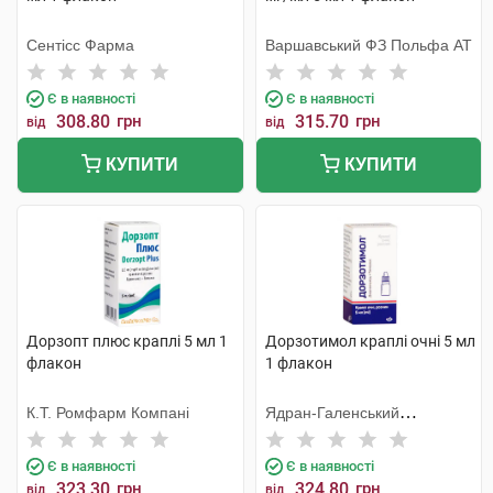
Сентісс Фарма
Варшавський ФЗ Польфа АТ
Є в наявності
Є в наявності
308.80
грн
315.70
грн
від
від
КУПИТИ
КУПИТИ
Дорзопт плюс краплі 5 мл 1
Дорзотимол краплі очні 5 мл
флакон
1 флакон
К.Т. Ромфарм Компані
Ядран-Галенський
Лабораторій
Є в наявності
Є в наявності
323.30
грн
324.80
грн
від
від