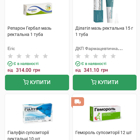
Репарон Гербал мазь
Ділатіл мазь ректальна 15 г
ректальна 1 туба
1 туба
Егіс
ДКП Фармацевтична
фабрика
Є в наявності
Є в наявності
314.00
грн
341.10
грн
від
від
КУПИТИ
КУПИТИ
Гіалуфіл супозиторії
Гемороль супозиторії 12 шт
ректальні 10 шт