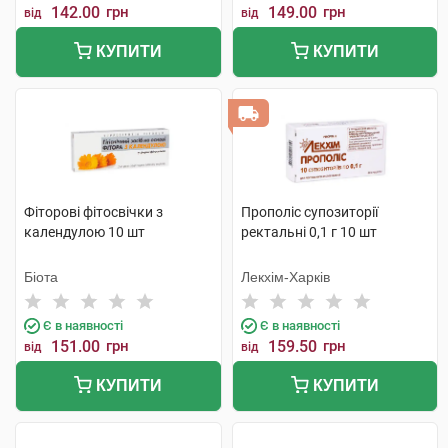
142.00
грн
149.00
грн
від
від
КУПИТИ
КУПИТИ
Фіторові фітосвічки з
Прополіс супозиторії
календулою 10 шт
ректальні 0,1 г 10 шт
Біота
Лекхім-Харків
Є в наявності
Є в наявності
151.00
грн
159.50
грн
від
від
КУПИТИ
КУПИТИ