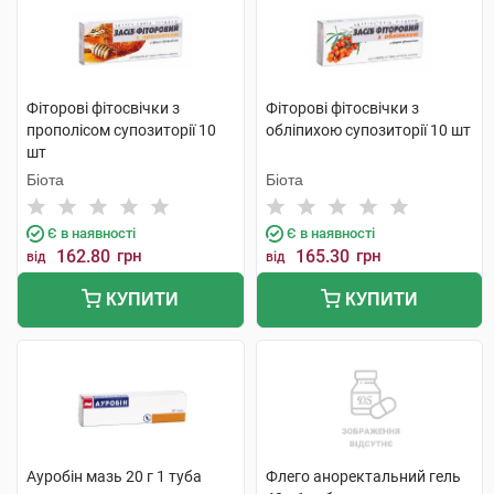
Фіторові фітосвічки з
Фіторові фітосвічки з
прополісом супозиторії 10
обліпихою супозиторії 10 шт
шт
Біота
Біота
Є в наявності
Є в наявності
162.80
грн
165.30
грн
від
від
КУПИТИ
КУПИТИ
Ауробін мазь 20 г 1 туба
Флего аноректальний гель