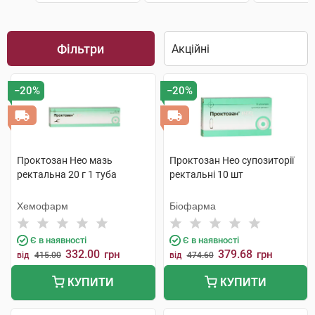
Фільтри
−20%
−20%
Проктозан Нео мазь
Проктозан Нео супозиторії
ректальна 20 г 1 туба
ректальні 10 шт
Хемофарм
Біофарма
Є в наявності
Є в наявності
332.00
379.68
грн
грн
від
415.00
від
474.60
КУПИТИ
КУПИТИ