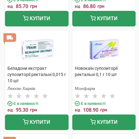
85.70
грн
86.80
грн
від
від
КУПИТИ
КУПИТИ
Беладони екстракт
Новокаїн супозиторії
супозиторії ректальні 0,015 г
ректальні 0,1 г 10 шт
10 шт
Лекхім-Харків
Монфарм
Є в наявності
Є в наявності
95.30
грн
108.90
грн
від
від
КУПИТИ
КУПИТИ