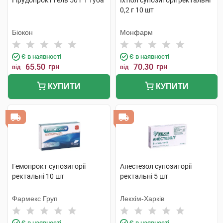
Гірудопрокт гель 50 г 1 туба
Іхтіол супозиторії ректальні
0,2 г 10 шт
Біокон
Монфарм
Є в наявності
Є в наявності
65.50
грн
70.30
грн
від
від
КУПИТИ
КУПИТИ
Гемопрокт супозиторії
Анестезол супозиторії
ректальні 10 шт
ректальні 5 шт
Фармекс Груп
Лекхім-Харків
Є в наявності
Є в наявності