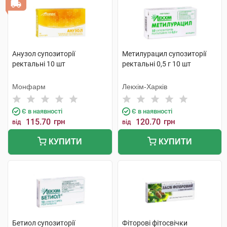
Анузол супозиторії
Метилурацил супозиторії
ректальні 10 шт
ректальні 0,5 г 10 шт
Монфарм
Лекхім-Харків
Є в наявності
Є в наявності
115.70
грн
120.70
грн
від
від
КУПИТИ
КУПИТИ
Бетиол супозиторії
Фіторові фітосвічки