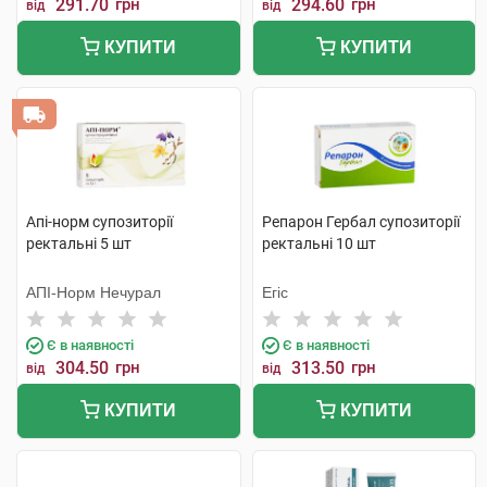
291.70
грн
294.60
грн
від
від
КУПИТИ
КУПИТИ
Апі-норм супозиторії
Репарон Гербал супозиторії
ректальні 5 шт
ректальні 10 шт
АПІ-Норм Нечурал
Егіс
Є в наявності
Є в наявності
304.50
грн
313.50
грн
від
від
КУПИТИ
КУПИТИ