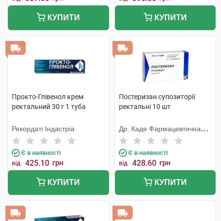
КУПИТИ
КУПИТИ
Прокто-Глівенол крем
Постеризан супозиторії
ректальний 30 г 1 туба
ректальні 10 шт
Рекордаті Індастріа
Др. Каде Фармацевтична
Фабрика
Є в наявності
Є в наявності
425.10
грн
428.60
грн
від
від
КУПИТИ
КУПИТИ