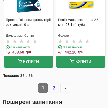
Прокто-Глівенол супозиторії
Реліф мазь ректальна 2,5
ректальні 10 шт
мг/г 28,4 г 1 туба
Дельфарм Хюнінг
Фамар
Є в наявності
Є в наявності
439.60
грн
442.20
грн
від
від
КУПИТИ
КУПИТИ
Показано
36
з
56
1
2
›
Поширені запитання