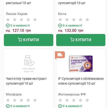
ректальні 10 шт
супозиторії 10 шт
Лекхім-Харків
Біота
Є в наявності
Є в наявності
127.10
грн
132.00
грн
від
від
КУПИТИ
КУПИТИ
Чистотілу трави екстракт
IF Супозиторії з обліпиховою
супозиторії 10 шт
олією супозиторії 10 шт
Монфарм
Житомирська ФФ
Є в наявності
Є в наявності