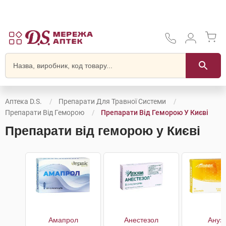
Аптека D.S.
Препарати Для Травної Системи
Препарати Від Геморою
Препарати Від Геморою У Києві
Препарати від геморою у Києві
Амапрол
Анестезол
Ануз