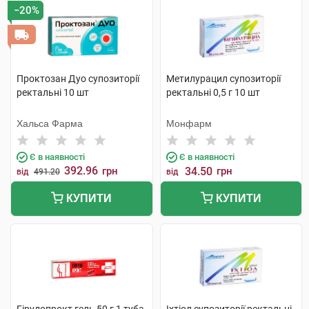
−20%
Проктозан Дуо супозиторії
Метилурацил супозиторії
ректальні 10 шт
ректальні 0,5 г 10 шт
Хальса Фарма
Монфарм
Є в наявності
Є в наявності
392.96
грн
34.50
грн
від
491.20
від
КУПИТИ
КУПИТИ