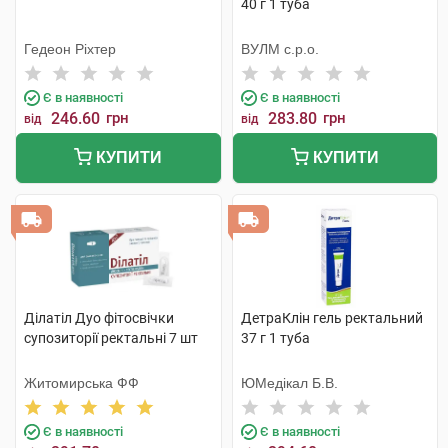
40 г 1 туба
Гедеон Ріхтер
ВУЛМ с.р.о.
Є в наявності
Є в наявності
246.60
грн
283.80
грн
від
від
КУПИТИ
КУПИТИ
Ділатіл Дуо фітосвічки
ДетраКлін гель ректальний
супозиторії ректальні 7 шт
37 г 1 туба
Житомирська ФФ
ЮМедікал Б.В.
Є в наявності
Є в наявності