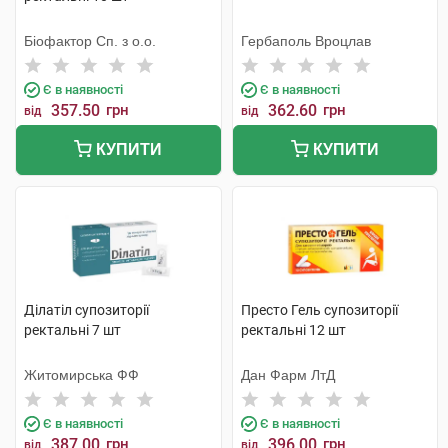
Біофактор Сп. з о.о.
Гербаполь Вроцлав
Є в наявності
Є в наявності
357.50
грн
362.60
грн
від
від
КУПИТИ
КУПИТИ
Ділатіл супозиторії
Престо Гель супозиторії
ректальні 7 шт
ректальні 12 шт
Житомирська ФФ
Дан Фарм ЛтД
Є в наявності
Є в наявності
387.00
грн
396.00
грн
від
від