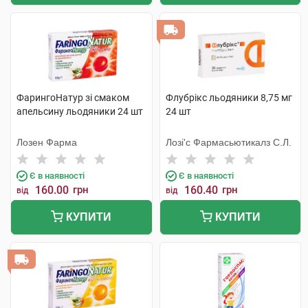
ФарингоНатур зі смаком
Флубрікс льодяники 8,75 мг
апельсину льодяники 24 шт
24 шт
Лозен Фарма
Лозі'с Фармасьютикалз С.Л.
Є в наявності
Є в наявності
160.00
грн
160.40
грн
від
від
КУПИТИ
КУПИТИ