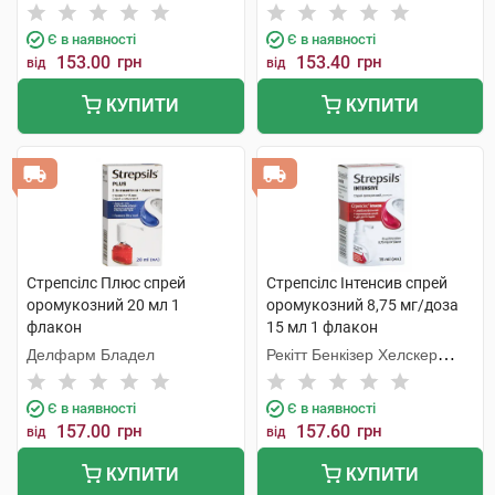
Інтернешнл
Інтернешнл
Є в наявності
Є в наявності
153.00
грн
153.40
грн
від
від
КУПИТИ
КУПИТИ
Стрепсілс Плюс спрей
Стрепсілс Інтенсив спрей
оромукозний 20 мл 1
оромукозний 8,75 мг/доза
флакон
15 мл 1 флакон
Делфарм Бладел
Рекітт Бенкізер Хелскер
Інтернешнл
Є в наявності
Є в наявності
157.00
грн
157.60
грн
від
від
КУПИТИ
КУПИТИ