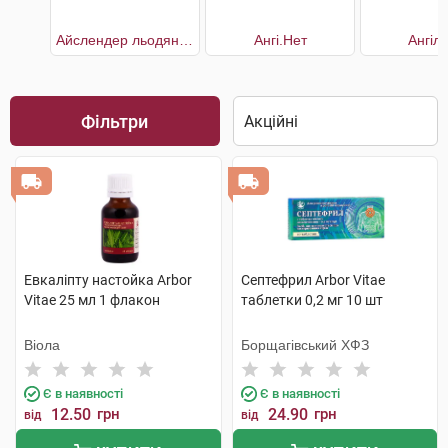
Айслендер льодяники для горла
Ангі.Нет
Ангіл
Фільтри
Евкаліпту настойка Arbor
Септефрил Arbor Vitae
Vitae 25 мл 1 флакон
таблетки 0,2 мг 10 шт
Віола
Борщагівський ХФЗ
Є в наявності
Є в наявності
12.50
грн
24.90
грн
від
від