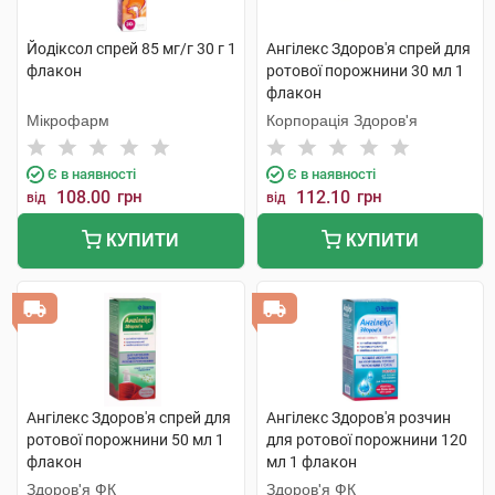
Йодіксол спрей 85 мг/г 30 г 1
Ангілекс Здоров'я спрей для
флакон
ротової порожнини 30 мл 1
флакон
Мікрофарм
Корпорація Здоров'я
Є в наявності
Є в наявності
108.00
грн
112.10
грн
від
від
КУПИТИ
КУПИТИ
Ангілекс Здоров'я спрей для
Ангілекс Здоров'я розчин
ротової порожнини 50 мл 1
для ротової порожнини 120
флакон
мл 1 флакон
Здоров'я ФК
Здоров'я ФК