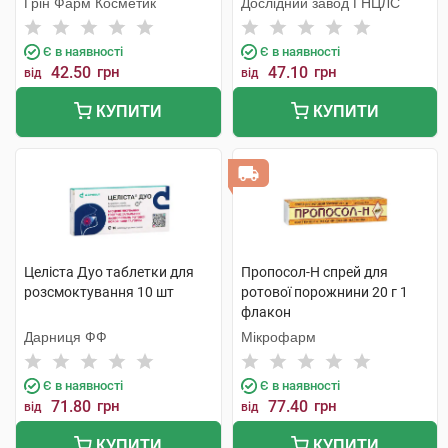
Грін Фарм Косметик
Дослідний завод ГНЦЛС
Є в наявності
Є в наявності
42.50
грн
47.10
грн
від
від
КУПИТИ
КУПИТИ
Целіста Дуо таблетки для
Пропосол-Н спрей для
розсмоктування 10 шт
ротової порожнини 20 г 1
флакон
Дарниця ФФ
Мікрофарм
Є в наявності
Є в наявності
71.80
грн
77.40
грн
від
від
КУПИТИ
КУПИТИ