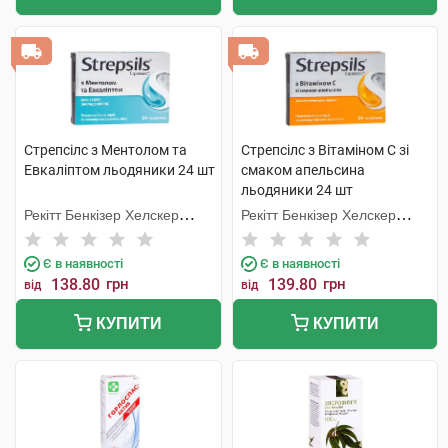
Стрепсілс з Ментолом та
Стрепсілс з Вітаміном C зі
Евкаліптом льодяники 24 шт
смаком апельсина
льодяники 24 шт
Рекітт Бенкізер Хелскер
Рекітт Бенкізер Хелскер
Інтернешнл
Інтернешнл
Є в наявності
Є в наявності
138.80
грн
139.80
грн
від
від
КУПИТИ
КУПИТИ