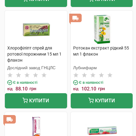
Хлорофіліпт спрей для
Ротокан екстракт рідкий 55
ротової порожнини 15 мл 1
мл 1 флакон
флакон
Дослідний завод ГНЦЛС
Лубнифарм
Є в наявності
Є в наявності
88.10
грн
102.10
грн
від
від
КУПИТИ
КУПИТИ