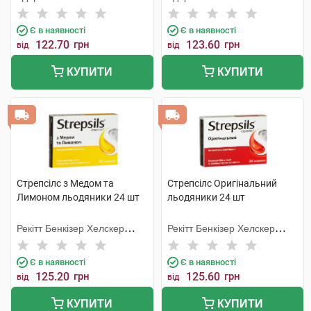
Є в наявності
Є в наявності
122.70
грн
123.60
грн
від
від
КУПИТИ
КУПИТИ
Стрепсілс з Медом та
Стрепсілс Оригінальний
Лимоном льодяники 24 шт
льодяники 24 шт
Рекітт Бенкізер Хелскер
Рекітт Бенкізер Хелскер
Інтернешнл
Інтернешнл
Є в наявності
Є в наявності
125.20
грн
125.60
грн
від
від
КУПИТИ
КУПИТИ