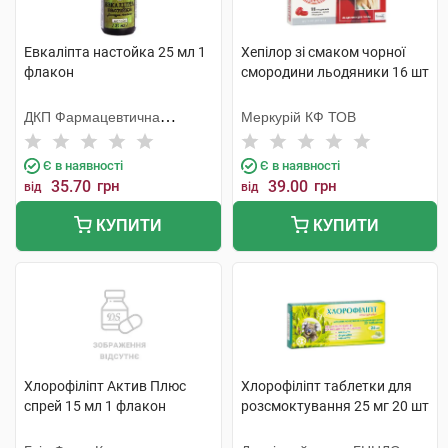
Евкаліпта настойка 25 мл 1
Хепілор зі смаком чорної
флакон
смородини льодяники 16 шт
ДКП Фармацевтична
Меркурій КФ ТОВ
фабрика
Є в наявності
Є в наявності
35.70
грн
39.00
грн
від
від
КУПИТИ
КУПИТИ
Хлорофіліпт Актив Плюс
Хлорофіліпт таблетки для
спрей 15 мл 1 флакон
розсмоктування 25 мг 20 шт