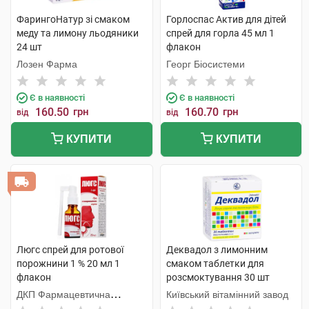
ФарингоНатур зі смаком
Горлоспас Актив для дітей
меду та лимону льодяники
спрей для горла 45 мл 1
24 шт
флакон
Лозен Фарма
Георг Біосистеми
Є в наявності
Є в наявності
160.50
грн
160.70
грн
від
від
КУПИТИ
КУПИТИ
Люгс спрей для ротової
Деквадол з лимонним
порожнини 1 % 20 мл 1
смаком таблетки для
флакон
розсмоктування 30 шт
ДКП Фармацевтична
Київський вітамінний завод
фабрика