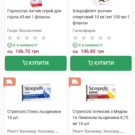
Горлоспас Актив спрей для
Хлорофіліпт розчин
горла 45 мл 1 флакон
спиртовий 10 мг/мл 100 мл 1
флакон
Георг Біосистеми
Галичфарм
Є в наявності
Є в наявності
146.70
грн
146.80
грн
від
від
КУПИТИ
КУПИТИ
Стрепсілс Плюс льодяники
Стрепсілс Інтенсив з Медом
16 шт
та Лимоном льодяники 8,75
мг 16 шт
Рекітт Бенкізер Хелскер
Рекітт Бенкізер Хелскер