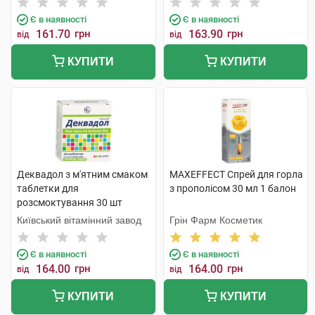
Є в наявності
Є в наявності
161.70
грн
163.90
грн
від
від
КУПИТИ
КУПИТИ
Деквадол з м'ятним смаком
MAXEFFECT Спрей для горла
таблетки для
з прополісом 30 мл 1 балон
розсмоктування 30 шт
Київський вітамінний завод
Грін Фарм Косметик
Є в наявності
Є в наявності
164.00
грн
164.00
грн
від
від
КУПИТИ
КУПИТИ