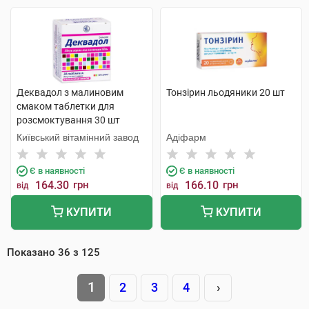
Деквадол з малиновим
Тонзірин льодяники 20 шт
смаком таблетки для
розсмоктування 30 шт
Київський вітамінний завод
Адіфарм
Є в наявності
Є в наявності
164.30
грн
166.10
грн
від
від
КУПИТИ
КУПИТИ
Показано
36
з
125
1
2
3
4
›