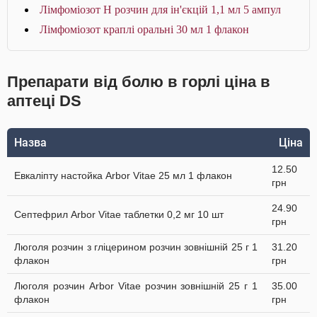
Лімфоміозот Н розчин для ін'єкцій 1,1 мл 5 ампул
Лімфоміозот краплі оральні 30 мл 1 флакон
Препарати від болю в горлі ціна в
аптеці DS
Назва
Ціна
12.50
Евкаліпту настойка Arbor Vitae 25 мл 1 флакон
грн
24.90
Септефрил Arbor Vitae таблетки 0,2 мг 10 шт
грн
Люголя розчин з гліцерином розчин зовнішній 25 г 1
31.20
флакон
грн
Люголя розчин Arbor Vitae розчин зовнішній 25 г 1
35.00
флакон
грн