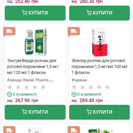
252.40
грн
260.30
грн
від
від
КУПИТИ
КУПИТИ
Тантум Верде розчин для
Зіпелор розчин для ротової
ротової порожнини 1,5 мг/
порожнини 1,5 мг/мл 100 мл
мл 120 мл 1 флакон
1 флакон
Азіенде Кіміке Ріуніте
Фармак
Анжеліні Франческо
Є в наявності
Є в наявності
267.90
грн
269.40
грн
від
від
КУПИТИ
КУПИТИ