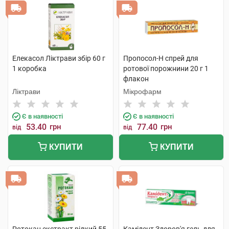
Елекасол Ліктрави збір 60 г
Пропосол-Н спрей для
1 коробка
ротової порожнини 20 г 1
флакон
Ліктрави
Мікрофарм
Є в наявності
Є в наявності
53.40
грн
77.40
грн
від
від
КУПИТИ
КУПИТИ