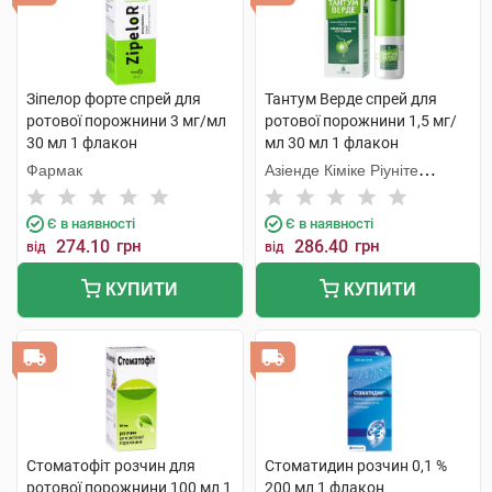
Зіпелор форте спрей для
Тантум Верде спрей для
ротової порожнини 3 мг/мл
ротової порожнини 1,5 мг/
30 мл 1 флакон
мл 30 мл 1 флакон
Фармак
Азіенде Кіміке Ріуніте
Анжеліні Франческо
Є в наявності
Є в наявності
274.10
грн
286.40
грн
від
від
КУПИТИ
КУПИТИ
Стоматофіт розчин для
Стоматидин розчин 0,1 %
ротової порожнини 100 мл 1
200 мл 1 флакон