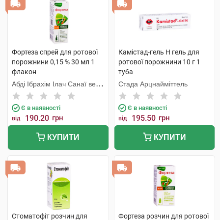
Фортеза спрей для ротової
Камістад-гель Н гель для
порожнини 0,15 % 30 мл 1
ротової порожнини 10 г 1
флакон
туба
Абді Ібрахім Ілач Санаї ве
Стада Арцнайміттель
Тіджарет
Є в наявності
Є в наявності
190.20
грн
195.50
грн
від
від
КУПИТИ
КУПИТИ
Стоматофіт розчин для
Фортеза розчин для ротової