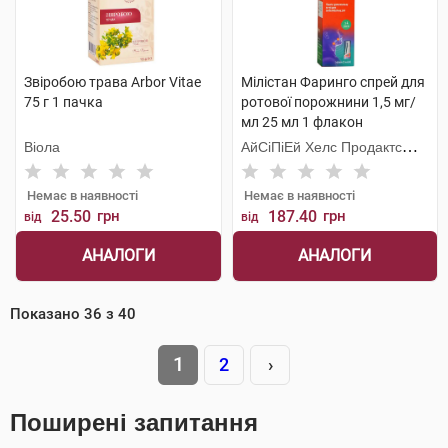
Звіробою трава Arbor Vitae
Мілістан Фаринго спрей для
75 г 1 пачка
ротової порожнини 1,5 мг/
мл 25 мл 1 флакон
Віола
АйСіПіЕй Хелс Продактc
Лімітед
Немає в наявності
Немає в наявності
25.50
грн
187.40
грн
від
від
АНАЛОГИ
АНАЛОГИ
Показано
36
з
40
1
2
›
Поширені запитання