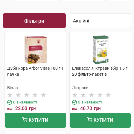
Фільтри
Дуба кора Arbor Vitae 100 г 1
Елекасол Ліктрави збір 1,5 г
пачка
20 фільтр-пакетів
Віола
Ліктрави
Є в наявності
Є в наявності
22.00
грн
46.70
грн
від
від
КУПИТИ
КУПИТИ