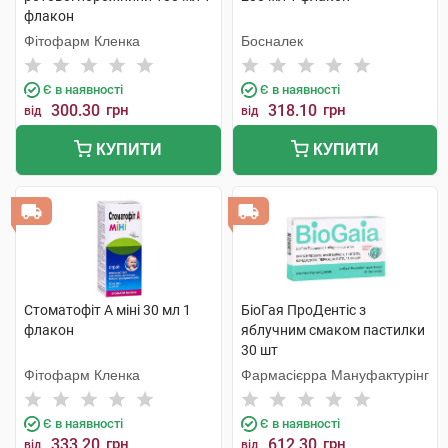
флакон
Фітофарм Кленка
Босналек
Є в наявності
Є в наявності
300.30
грн
318.10
грн
від
від
КУПИТИ
КУПИТИ
Стоматофіт А міні 30 мл 1
БіоГая ПроДентіс з
флакон
яблучним смаком пастилки
30 шт
Фітофарм Кленка
Фармасієрра Мануфактурінг
Є в наявності
Є в наявності
333.20
грн
612.30
грн
від
від