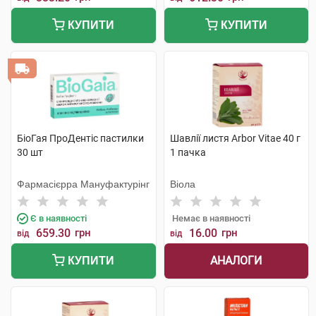
КУПИТИ
КУПИТИ
БіоГая ПроДентіс пастилки
Шавлії листя Arbor Vitae 40 г
30 шт
1 пачка
Фармасієрра Мануфактурінг
Віола
Є в наявності
Немає в наявності
659.30
грн
16.00
грн
від
від
АНАЛОГИ
КУПИТИ