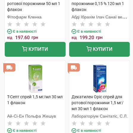
ротової порожнини 50 мл 1
порожнини 0,15 % 120 мл 1
флакон
флакон
Фітофарм Кленка
Абді Ібрахім Ілач Санаї ве
Тіджарет
Є в наявності
Є в наявності
197.60
грн
199.20
грн
від
від
КУПИТИ
КУПИТИ
Т-Септ спрей 1,5 мг/мл 30 мл
Декатилен Оріс спрей для
1 флакон
ротової порожнини 1,5 мг/
мл 30 мл 1 флакон
Ай-Сі-Ен Польфа Жешув
Лабораторіум Санітатіс, С.Л.
Є в наявності
Є в наявності