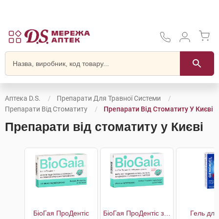
Аптека D.S.
Препарати Для Травної Системи
Препарати Від Стоматиту
Препарати Від Стоматиту У Києві
Препарати від стоматиту у Києві
БіоГая ПроДентіс
БіоГая ПроДентіс з яблучним смаком
Гель для