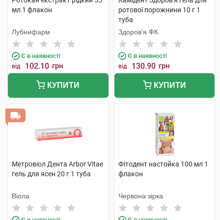
Ротокан екстракт рідкий 55
Камідент Здоров'я гель для
мл 1 флакон
ротової порожнини 10 г 1
туба
Лубнифарм
Здоров'я ФК
Є в наявності
Є в наявності
102.10
грн
130.90
грн
від
від
КУПИТИ
КУПИТИ
Метровіол Дента Arbor Vitae
Фітодент настойка 100 мл 1
гель для ясен 20 г 1 туба
флакон
Віола
Червона зірка
Є в наявності
Є в наявності