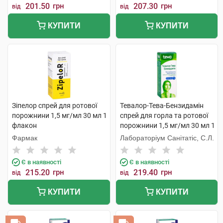
201.50
грн
207.30
грн
від
від
КУПИТИ
КУПИТИ
Зіпелор спрей для ротової
Тевалор-Тева-Бензидамін
порожнини 1,5 мг/мл 30 мл 1
спрей для горла та ротової
флакон
порожнини 1,5 мг/мл 30 мл 1
флакон
Фармак
Лабораторіум Санітатіс, С.Л.
Є в наявності
Є в наявності
215.20
грн
219.40
грн
від
від
КУПИТИ
КУПИТИ