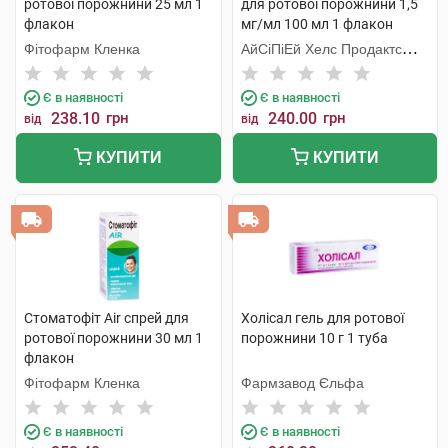
ротової порожнини 25 мл 1
для ротової порожнини 1,5
флакон
мг/мл 100 мл 1 флакон
Фітофарм Кленка
АйСіПіЕй Хелс Продактc
Лімітед
Є в наявності
Є в наявності
238.10
грн
240.00
грн
від
від
КУПИТИ
КУПИТИ
Стоматофіт Air спрей для
Холісал гель для ротової
ротової порожнини 30 мл 1
порожнини 10 г 1 туба
флакон
Фітофарм Кленка
Фармзавод Єльфа
Є в наявності
Є в наявності