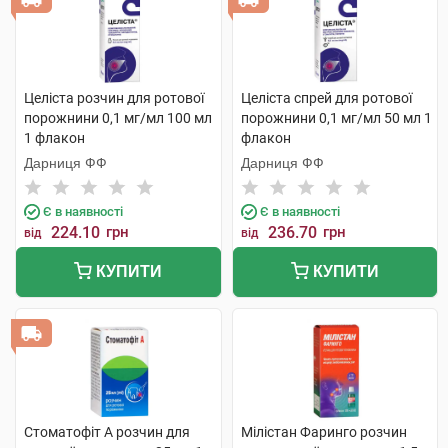
Целіста розчин для ротової
Целіста спрей для ротової
порожнини 0,1 мг/мл 100 мл
порожнини 0,1 мг/мл 50 мл 1
1 флакон
флакон
Дарниця ФФ
Дарниця ФФ
Є в наявності
Є в наявності
224.10
грн
236.70
грн
від
від
КУПИТИ
КУПИТИ
Стоматофіт А розчин для
Мілістан Фаринго розчин