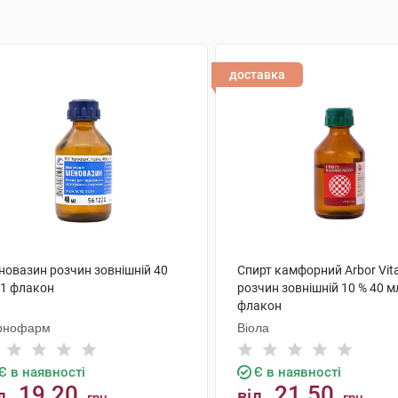
доставка
новазин розчин зовнішній 40
Спирт камфорний Arbor Vit
 1 флакон
розчин зовнішній 10 % 40 м
флакон
рнофарм
Віола
Є в наявності
Є в наявності
19.20
21.50
д
від