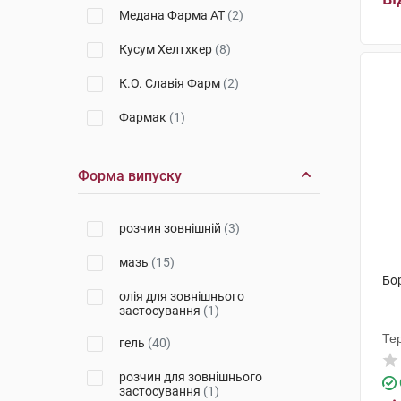
Медана Фарма АТ
(2)
Кусум Хелтхкер
(8)
К.О. Славія Фарм
(2)
Фармак
(1)
Салютас Фарма
(6)
Форма випуску
Енк'юб Етікалз
(3)
Емамі
(1)
розчин зовнішній
(3)
Менаріні Мануфактурінг
(2)
мазь
(15)
Бор
Дельта Медікел Промоушнз
(5)
олія для зовнішнього
застосування
(1)
Дарниця ФФ
(2)
Те
гель
(40)
Гедеон Ріхтер
(2)
розчин для зовнішнього
ДКП Фармацевтична фабрика
застосування
(1)