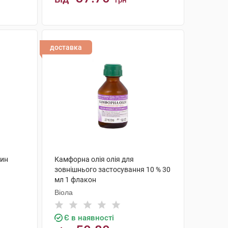
грн
КУПИТИ
доставка
чин
Камфорна олія олія для
зовнішнього застосування 10 % 30
мл 1 флакон
Віола
Є в наявності