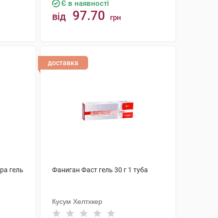
Є в наявності
97.70
від
грн
КУПИТИ
доставка
ра гель
Фаниган Фаст гель 30 г 1 туба
Кусум Хелтхкер