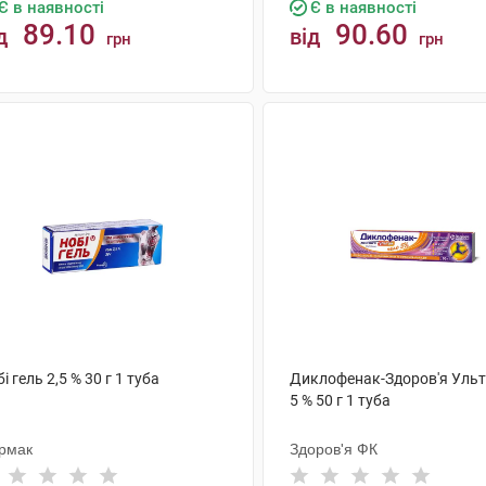
Є в наявності
Є в наявності
89.10
90.60
д
від
грн
грн
КУПИТИ
КУПИТИ
і гель 2,5 % 30 г 1 туба
Диклофенак-Здоров'я Ульт
5 % 50 г 1 туба
рмак
Здоров'я ФК