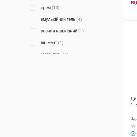
(2)
ві
крем
(10)
Ментолатум Компані
(3)
емульсійний гель
(4)
Меркле
(7)
розчин нашкірний
(1)
Др. Тайсс Натурварен
(5)
лінімент
(1)
Д-р Редді'с Лабораторіс
(1)
емульгель
(4)
Наброс Фарма Пвт
(1)
пластир
(3)
Фарбіл Вальтроп
(1)
спрей
(1)
Ліхтенхельдт
(1)
Долоргіт
(5)
Дик
1 т
Уорлд Медицин Ілач Сан. Ве
Тідж
(1)
Зд
Халеон КХ С.а.р.л.
(4)
Колеп Бад Шмідеберг
(1)