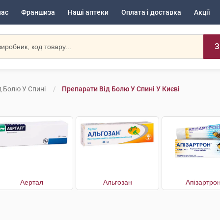
нас
Франшиза
Наші аптеки
Оплата і доставка
Акції
З
д Болю У Спині
Препарати Від Болю У Спині У Києві
Аертал
Альгозан
Апізартро