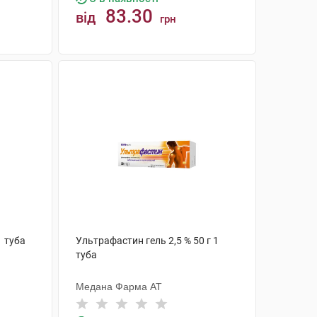
83.30
від
грн
КУПИТИ
1 туба
Ультрафастин гель 2,5 % 50 г 1
туба
Медана Фарма АТ