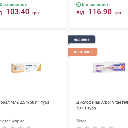
Є в наявності
Є в наявності
103.40
116.90
д
від
грн
грн
КУПИТИ
КУПИТИ
новинка
доставка
онал гель 2,5 % 50 г 1 туба
Диклофенак Arbor Vitae гел
50 г 1 туба
лютас Фарма
Віола