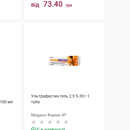
73.40
від
грн
КУПИТИ
Ультрафастин гель 2,5 % 30 г 1
 100 мл
туба
Медана Фарма АТ
Є в наявності