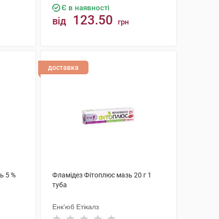
Є в наявності
123.50
від
грн
КУПИТИ
доставка
ь 5 %
Фламідез Фітоплюс мазь 20 г 1
туба
Енк'юб Етікалз