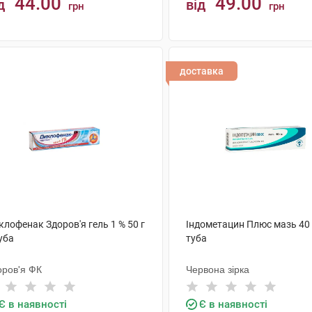
44.00
49.00
д
від
грн
грн
КУПИТИ
КУПИТИ
доставка
лофенак Здоров'я гель 1 % 50 г
Індометацин Плюс мазь 40 
уба
туба
оров'я ФК
Червона зірка
Є в наявності
Є в наявності