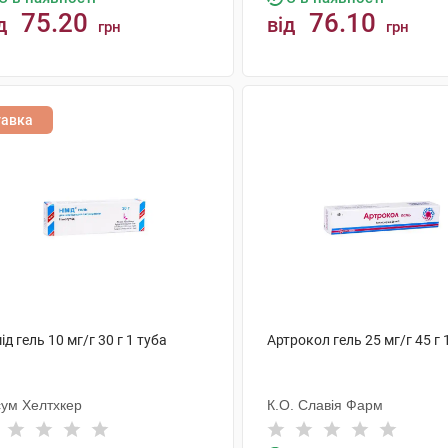
75.20
76.10
д
від
грн
грн
КУПИТИ
КУПИТИ
тавка
ід гель 10 мг/г 30 г 1 туба
Артрокол гель 25 мг/г 45 г 
сум Хелтхкер
К.О. Славія Фарм