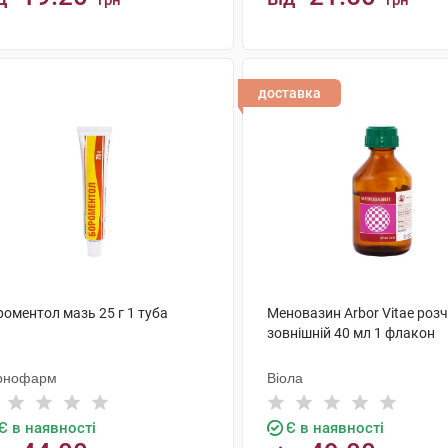
грн
грн
КУПИТИ
КУПИТИ
доставка
оментол мазь 25 г 1 туба
Меновазин Arbor Vitae роз
зовнішній 40 мл 1 флакон
рнофарм
Віола
Є в наявності
Є в наявності