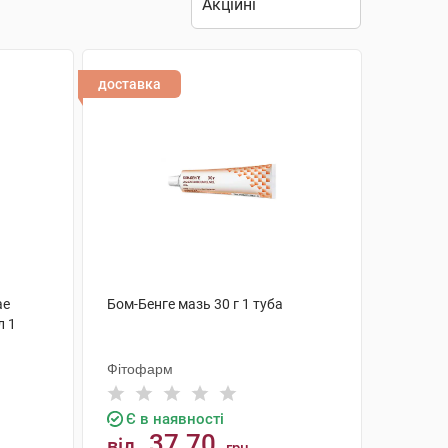
доставка
ae
Бом-Бенге мазь 30 г 1 туба
л 1
Фітофарм
Є в наявності
37.70
від