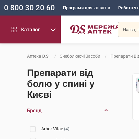
0 800 30 20 60
Програми для клієнтів
Робота у 
Каталог
Аптека D.S.
Знеболюючі Засоби
Препарати Ві
Препарати від
болю у спині у
Києві
Бренд
Arbor Vitae
(4)