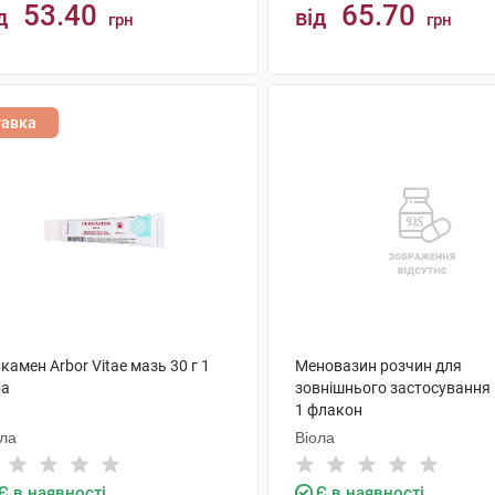
53.40
65.70
д
від
грн
грн
КУПИТИ
КУПИТИ
тавка
камен Arbor Vitae мазь 30 г 1
Меновазин розчин для
ба
зовнішнього застосування
1 флакон
ола
Віола
Є в наявності
Є в наявності