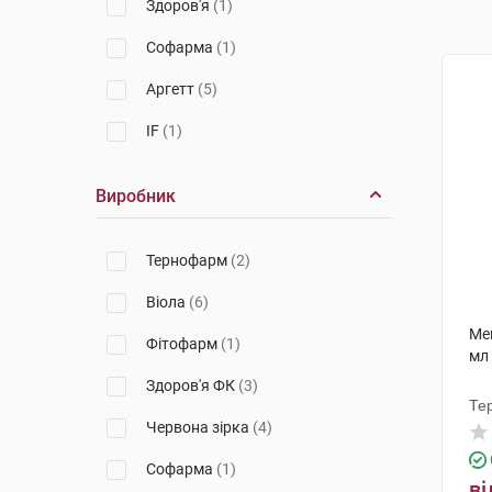
Здоров'я
(1)
Софарма
(1)
Аргетт
(5)
IF
(1)
Виробник
Тернофарм
(2)
Віола
(6)
Ме
Фітофарм
(1)
мл
Здоров'я ФК
(3)
Те
Червона зірка
(4)
Софарма
(1)
ві