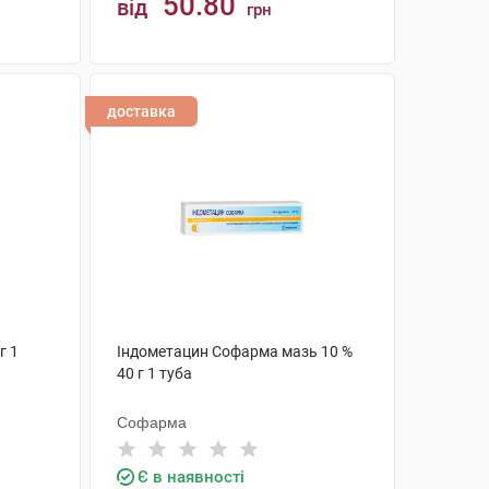
50.80
від
грн
КУПИТИ
доставка
г 1
Індометацин Софарма мазь 10 %
40 г 1 туба
Софарма
Є в наявності