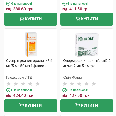
Є в наявності
Є в наявності
380.60
грн
411.50
грн
від
від
КУПИТИ
КУПИТИ
Суспрін розчин оральний 4
Юнорм розчин для ін'єкцій 2
мг/5 мл 50 мл 1 флакон
мг/мл 2 мл 5 ампул
Гледфарм ЛТД
Юрія-Фарм
Є в наявності
Є в наявності
424.40
грн
427.50
грн
від
від
КУПИТИ
КУПИТИ