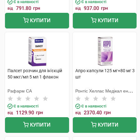
Є в наявності
Є в наявності
791.80
грн
937.00
грн
від
від
КУПИТИ
КУПИТИ
Палсет розчин для ін'єкцій
Апро капсули 125 мг+80 мг 3
50 мкг/мл 5 мл 1 флакон
шт
Рафарм СА
Ронтіс Хеллас Медікал енд
Фармасьютікал Продактс
С.А.
Є в наявності
Є в наявності
1129.90
грн
2370.40
грн
від
від
КУПИТИ
КУПИТИ