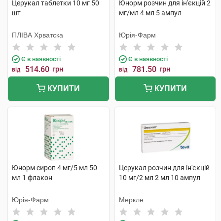
Церукал таблетки 10 мг 50
Юнорм розчин для ін'єкцій 2
шт
мг/мл 4 мл 5 ампул
ПЛІВА Хрватска
Юрія-Фарм
Є в наявності
Є в наявності
514.60
грн
781.50
грн
від
від
КУПИТИ
КУПИТИ
Юнорм сироп 4 мг/5 мл 50
Церукал розчин для ін'єкцій
мл 1 флакон
10 мг/2 мл 2 мл 10 ампул
Юрія-Фарм
Меркле