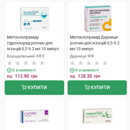
Метоклопраміду
Метоклопрамід Дарниця
гідрохлорид розчин для
розчин для ін'єкцій 0,5 % 2
ін'єкцій 0,5 % 2 мл 10 ампул
мл 10 ампул
Борщагівський ХФЗ
Дарниця ФФ
Є в наявності
Є в наявності
112.90
грн
128.30
грн
від
від
КУПИТИ
КУПИТИ