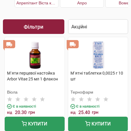
Апрепітант Віста капсули по 125 мг 1шт. + по 80 мг 2шт.
Апро
Вомен
Фільтри
М`яти перцевої настойка
М`ятні таблетки 0,0025 г 10
Arbor Vitae 25 мл 1 флакон
шт
Віола
Тернофарм
Є в наявності
Є в наявності
20.30
грн
25.40
грн
від
від
КУПИТИ
КУПИТИ