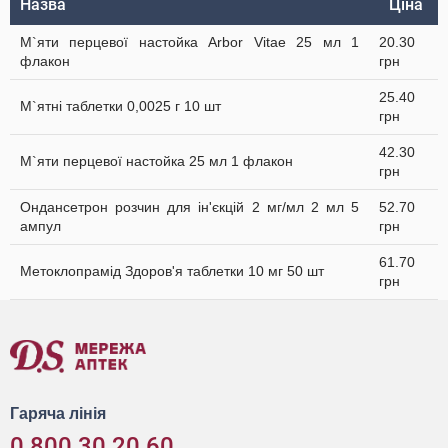
Назва
Ціна
М`яти перцевої настойка Arbor Vitae 25 мл 1
20.30
флакон
грн
25.40
М`ятні таблетки 0,0025 г 10 шт
грн
42.30
М`яти перцевої настойка 25 мл 1 флакон
грн
Ондансетрон розчин для ін'єкцій 2 мг/мл 2 мл 5
52.70
ампул
грн
61.70
Метоклопрамід Здоров'я таблетки 10 мг 50 шт
грн
Гаряча лінія
0 800 30 20 60