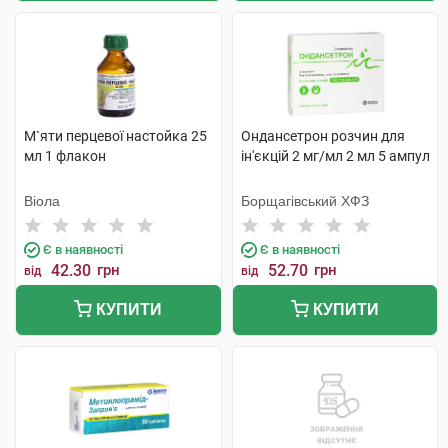
М`яти перцевої настойка 25
Ондансетрон розчин для
мл 1 флакон
ін'єкцій 2 мг/мл 2 мл 5 ампул
Віола
Борщагівський ХФЗ
Є в наявності
Є в наявності
42.30
грн
52.70
грн
від
від
КУПИТИ
КУПИТИ