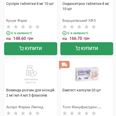
Суспрін таблетки 8 мг 10 шт
Ондансетрон таблетки 8 мг
10 шт
Кусум Фарм
Борщагівський ХФЗ
Є в наявності
Є в наявності
148.60
грн
166.70
грн
від
від
КУПИТИ
КУПИТИ
Воменда розчин для ін'єкцій
Емегест капсули 20 шт
2 мг/мл 4 мл 5 флаконів
Аспіро Фарма Лімітед
Толл Мануфактурінг
Сервісез