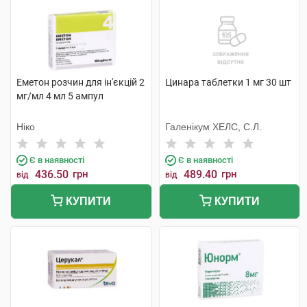
Еметон розчин для ін'єкцій 2
Цинара таблетки 1 мг 30 шт
мг/мл 4 мл 5 ампул
Ніко
Галенікум ХЕЛС, С.Л.
Є в наявності
Є в наявності
436.50
грн
489.40
грн
від
від
КУПИТИ
КУПИТИ