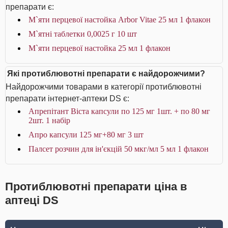
препарати є:
М`яти перцевої настойка Arbor Vitae 25 мл 1 флакон
М`ятні таблетки 0,0025 г 10 шт
М`яти перцевої настойка 25 мл 1 флакон
Які протиблювотні препарати є найдорожчими?
Найдорожчими товарами в категорії протиблювотні
препарати інтернет-аптеки DS є:
Апрепітант Віста капсули по 125 мг 1шт. + по 80 мг
2шт. 1 набір
Апро капсули 125 мг+80 мг 3 шт
Палсет розчин для ін'єкцій 50 мкг/мл 5 мл 1 флакон
Протиблювотні препарати ціна в
аптеці DS