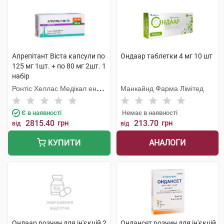
Апрепітант Віста капсули по
Ондаар таблетки 4 мг 10 шт
125 мг 1шт. + по 80 мг 2шт. 1
набір
Ронтіс Хеллас Медікал енд
Манкайнд Фарма Лімітед
Фармасьютікал Продактс
С.А.
Є в наявності
Немає в наявності
2815.40
грн
213.70
грн
від
від
АНАЛОГИ
КУПИТИ
Ондаар розчин для ін'єкцій 2
Ондансет розчин для ін'єкцій