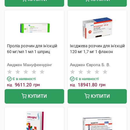
Проліа розчин для ін'єкцій
Іксджева розчин для ін'єкцій
60 мг/мл 1 мл 1 шприц
120 мг 1,7 мг 1 флакон
Амджен Мануфекчурінг
Амджен Європа Б. В.
Є в наявності
Є в наявності
9611.20
грн
18941.80
грн
від
від
КУПИТИ
КУПИТИ