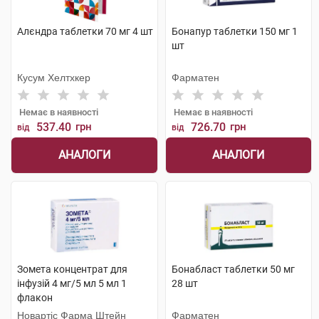
Алєндра таблетки 70 мг 4 шт
Бонапур таблетки 150 мг 1
шт
Кусум Хелтхкер
Фарматен
Немає в наявності
Немає в наявності
537.40
грн
726.70
грн
від
від
АНАЛОГИ
АНАЛОГИ
Зомета концентрат для
Бонабласт таблетки 50 мг
інфузій 4 мг/5 мл 5 мл 1
28 шт
флакон
Новартіс Фарма Штейн
Фарматен