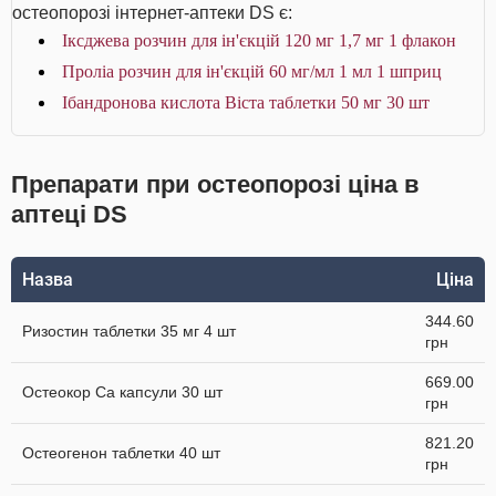
остеопорозі інтернет-аптеки DS є:
Іксджева розчин для ін'єкцій 120 мг 1,7 мг 1 флакон
Проліа розчин для ін'єкцій 60 мг/мл 1 мл 1 шприц
Ібандронова кислота Віста таблетки 50 мг 30 шт
Препарати при остеопорозі ціна в
аптеці DS
Назва
Ціна
344.60
Ризостин таблетки 35 мг 4 шт
грн
669.00
Остеокор Cа капсули 30 шт
грн
821.20
Остеогенон таблетки 40 шт
грн