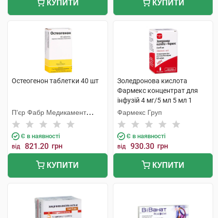
КУПИТИ
КУПИТИ
Остеогенон таблетки 40 шт
Золедронова кислота
Фармекс концентрат для
інфузій 4 мг/5 мл 5 мл 1
флакон
П'єр Фабр Медикамент
Фармекс Груп
Продакшн
Є в наявності
Є в наявності
821.20
грн
930.30
грн
від
від
КУПИТИ
КУПИТИ