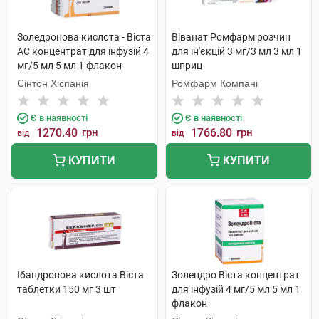
Золедронова кислота - Віста
Віванат Ромфарм розчин
АС концентрат для інфузій 4
для ін'єкцій 3 мг/3 мл 3 мл 1
мг/5 мл 5 мл 1 флакон
шприц
Сінтон Хіспанія
Ромфарм Компані
Є в наявності
Є в наявності
1270.40
грн
1766.80
грн
від
від
КУПИТИ
КУПИТИ
Ібандронова кислота Віста
Золендро Віста концентрат
таблетки 150 мг 3 шт
для інфузій 4 мг/5 мл 5 мл 1
флакон