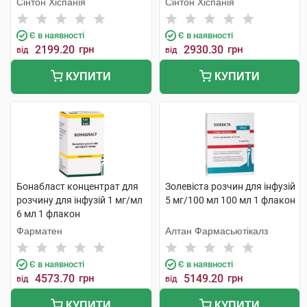
Сінтон Хіспанія
Сінтон Хіспанія
Є в наявності
Є в наявності
2199.20
грн
2930.30
грн
від
від
КУПИТИ
КУПИТИ
Бонабласт концентрат для
Золевіста розчин для інфузій
розчину для інфузій 1 мг/мл
5 мг/100 мл 100 мл 1 флакон
6 мл 1 флакон
Фарматен
Алтан Фармасьютікалз
Є в наявності
Є в наявності
4573.70
грн
5149.20
грн
від
від
КУПИТИ
КУПИТИ