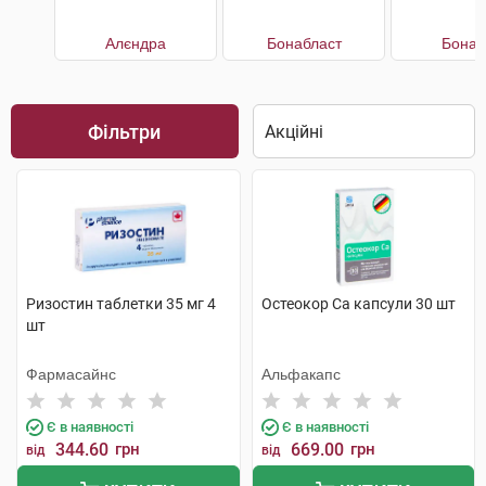
Алєндра
Бонабласт
Бонап
Фільтри
Ризостин таблетки 35 мг 4
Остеокор Cа капсули 30 шт
шт
Фармасайнс
Альфакапс
Є в наявності
Є в наявності
344.60
грн
669.00
грн
від
від