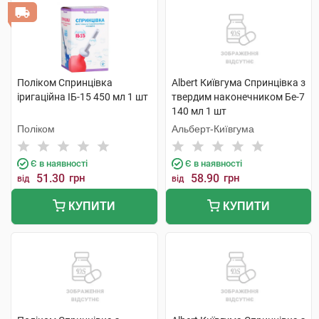
Поліком Спринцівка
Albert Київгума Спринцівка з
іригаційна ІБ-15 450 мл 1 шт
твердим наконечником Бе-7
140 мл 1 шт
Поліком
Альберт-Київгума
Є в наявності
Є в наявності
51.30
грн
58.90
грн
від
від
КУПИТИ
КУПИТИ