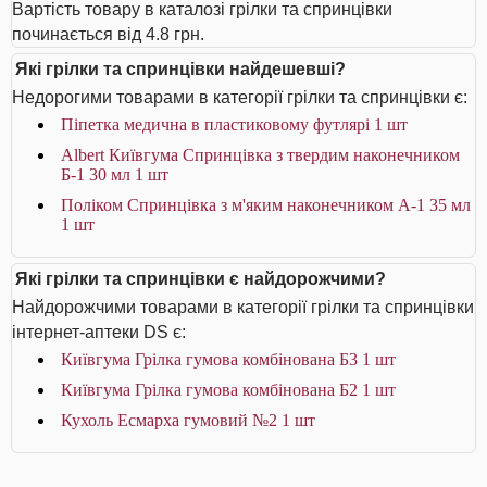
Вартість товару в каталозі грілки та спринцівки
починається від 4.8 грн.
Які грілки та спринцівки найдешевші?
Недорогими товарами в категорії грілки та спринцівки є:
Піпетка медична в пластиковому футлярі 1 шт
Albert Київгума Спринцівка з твердим наконечником
Б-1 30 мл 1 шт
Поліком Спринцівка з м'яким наконечником А-1 35 мл
1 шт
Які грілки та спринцівки є найдорожчими?
Найдорожчими товарами в категорії грілки та спринцівки
інтернет-аптеки DS є:
Київгума Грілка гумова комбінована Б3 1 шт
Київгума Грілка гумова комбінована Б2 1 шт
Кухоль Есмарха гумовий №2 1 шт