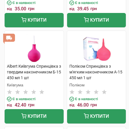
Є в наявності
Є в наявності
35.00
грн
39.45
грн
від
від
КУПИТИ
КУПИТИ
Albert Київгума Спринцівка з
Поліком Спринцівка з
твердим наконечником Б-15
м'ягким наконечником А-15
450 мл 1 шт
450 мл 1 шт
Київгума
Поліком
Є в наявності
Є в наявності
42.40
грн
46.00
грн
від
від
КУПИТИ
КУПИТИ