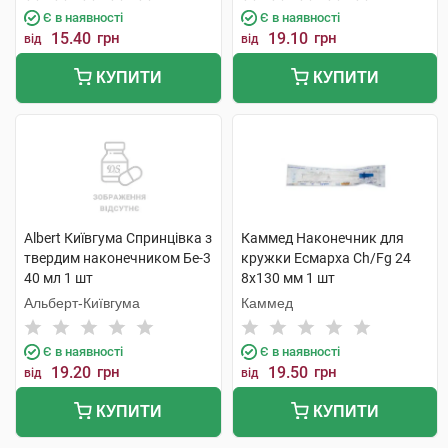
Є в наявності
Є в наявності
15.40
грн
19.10
грн
від
від
КУПИТИ
КУПИТИ
Albert Київгума Спринцівка з
Каммед Наконечник для
твердим наконечником Бе-3
кружки Есмарха Ch/Fg 24
40 мл 1 шт
8x130 мм 1 шт
Альберт-Київгума
Каммед
Є в наявності
Є в наявності
19.20
грн
19.50
грн
від
від
КУПИТИ
КУПИТИ