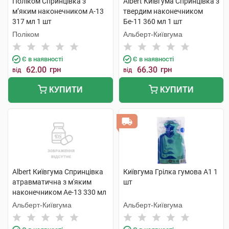
Поліком Спринцівка з
Albert Київгума Спринцівка з
м’яким наконечником А-13
твердим наконечником
317 мл 1 шт
Бе-11 360 мл 1 шт
Поліком
Альберт-Київгума
Є в наявності
Є в наявності
62.00
грн
66.30
грн
від
від
КУПИТИ
КУПИТИ
Albert Київгума Спринцівка
Київгума Грілка гумова А1 1
атравматична з м'яким
шт
наконечником Ае-13 330 мл
1 шт
Альберт-Київгума
Альберт-Київгума