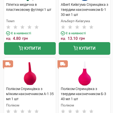
Піпетка медична в
Albert Київгума Спринцівка з
пластиковому футлярі 1 шт
твердим наконечником Б-1
30 мл 1 шт
Темп
Альберт-Київгума
Є в наявності
Є в наявності
4.80
грн
13.10
грн
від
від
КУПИТИ
КУПИТИ
Поліком Спринцівка з
Поліком Спринцівка з
м'яким наконечником А-1 35
твердим наконечником Б-3
мл 1 шт
40 мл 1 шт
Поліком
Поліком