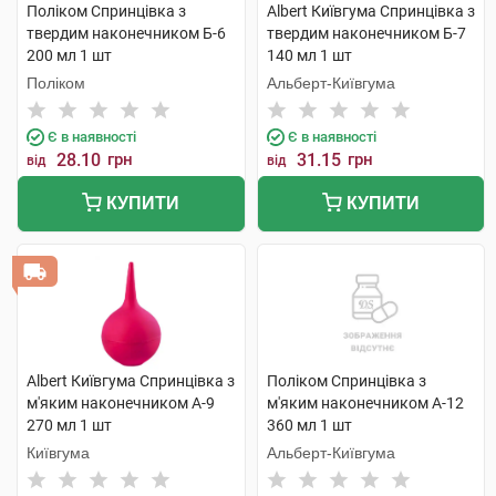
Поліком Спринцівка з
Albert Київгума Спринцівка з
твердим наконечником Б-6
твердим наконечником Б-7
200 мл 1 шт
140 мл 1 шт
Поліком
Альберт-Київгума
Є в наявності
Є в наявності
28.10
грн
31.15
грн
від
від
КУПИТИ
КУПИТИ
Albert Київгума Спринцівка з
Поліком Спринцівка з
м'яким наконечником А-9
м'яким наконечником А-12
270 мл 1 шт
360 мл 1 шт
Київгума
Альберт-Київгума