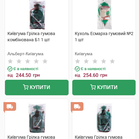
Київгума Грілка гумова
Кухоль Есмарха гумовий №2
комбінована Б1 1 шт
1 шт
Альберт-Київгума
Київгума
Є в наявності
Є в наявності
244.50
грн
254.60
грн
від
від
КУПИТИ
КУПИТИ
Київгума Грілка гумова
Київгума Грілка гумова