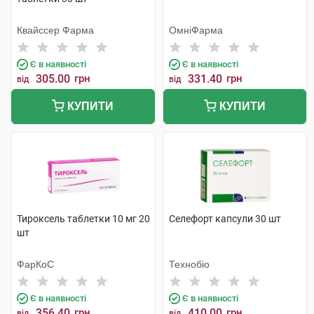
Квайссер Фарма
ОмніФарма
Є в наявності
Є в наявності
305.00
грн
331.40
грн
від
від
КУПИТИ
КУПИТИ
Тироксель таблетки 10 мг 20
Селефорт капсули 30 шт
шт
ФарКоС
Технобіо
Є в наявності
Є в наявності
356.40
грн
410.00
грн
від
від