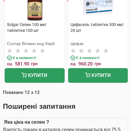
Solgar Селен 100 мкг
Цефасель таблетки 300 мкг
таблетки 100 шт
20 шт
Солгар Вітамін енд Херб
Цефак
Є в наявності
Є в наявності
581.90
грн
960.20
грн
від
від
КУПИТИ
КУПИТИ
Показано
12
з
12
Поширені запитання
Яка ціна на селен ?
Вартість товару в каталозі селен починається від 75.5