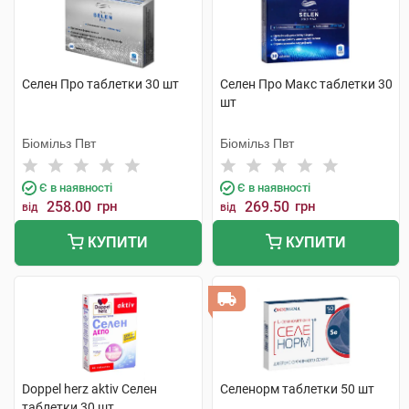
Селен Про таблетки 30 шт
Селен Про Макс таблетки 30
шт
Біомільз Пвт
Біомільз Пвт
Є в наявності
Є в наявності
258.00
грн
269.50
грн
від
від
КУПИТИ
КУПИТИ
Doppel herz aktiv Селен
Селенорм таблетки 50 шт
таблетки 30 шт