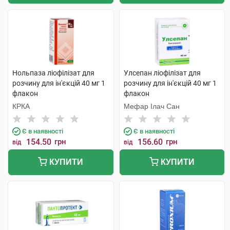
Нольпаза ліофілізат для
Улсепан ліофілізат для
розчину для ін'єкцій 40 мг 1
розчину для ін'єкцій 40 мг 1
флакон
флакон
КРКА
Мефар Ілач Сан
Є в наявності
Є в наявності
154.50
грн
156.60
грн
від
від
КУПИТИ
КУПИТИ