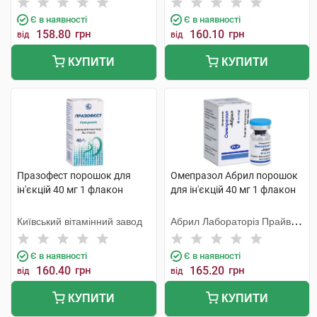
Є в наявності
Є в наявності
158.80
грн
160.10
грн
від
від
КУПИТИ
КУПИТИ
Празофест порошок для
Омепразол Абрил порошок
ін'єкцій 40 мг 1 флакон
для ін'єкцій 40 мг 1 флакон
Київський вітамінний завод
Абрил Лабораторіз Прайвет
Лімітед
Є в наявності
Є в наявності
160.40
грн
165.20
грн
від
від
КУПИТИ
КУПИТИ