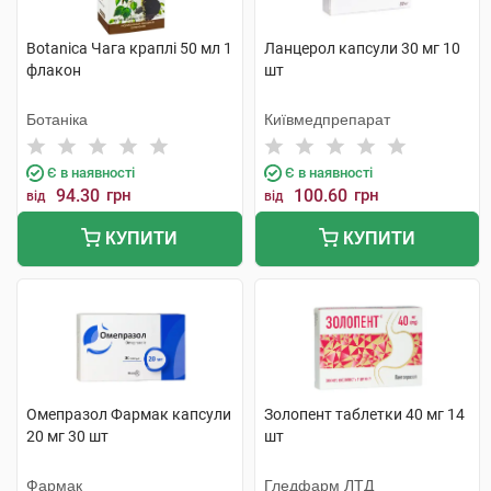
Botanica Чага краплі 50 мл 1
Ланцерол капсули 30 мг 10
флакон
шт
Ботаніка
Київмедпрепарат
Є в наявності
Є в наявності
94.30
грн
100.60
грн
від
від
КУПИТИ
КУПИТИ
Омепразол Фармак капсули
Золопент таблетки 40 мг 14
20 мг 30 шт
шт
Фармак
Гледфарм ЛТД