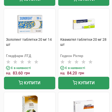
Золопент таблетки 20 мг 14
Квамател таблетки 20 мг 28
шт
шт
Гледфарм ЛТД
Гедеон Ріхтер
Є в наявності
Є в наявності
83.60
грн
84.20
грн
від
від
КУПИТИ
КУПИТИ