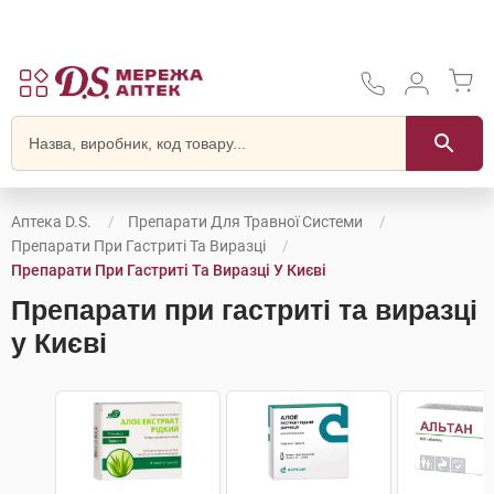
Аптека D.S.
Препарати Для Травної Системи
Препарати При Гастриті Та Виразці
Препарати При Гастриті Та Виразці У Києві
Препарати при гастриті та виразці
у Києві