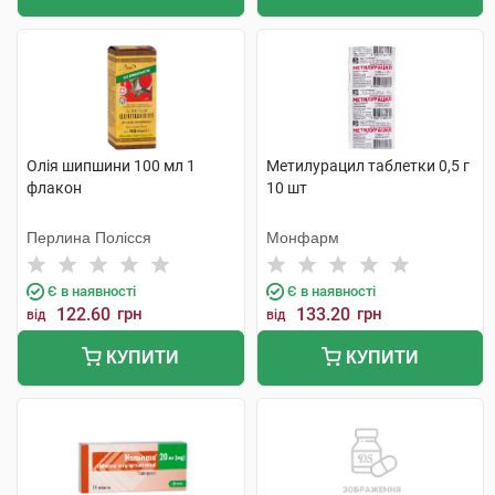
Олія шипшини 100 мл 1
Метилурацил таблетки 0,5 г
флакон
10 шт
Перлина Полісся
Монфарм
Є в наявності
Є в наявності
122.60
грн
133.20
грн
від
від
КУПИТИ
КУПИТИ