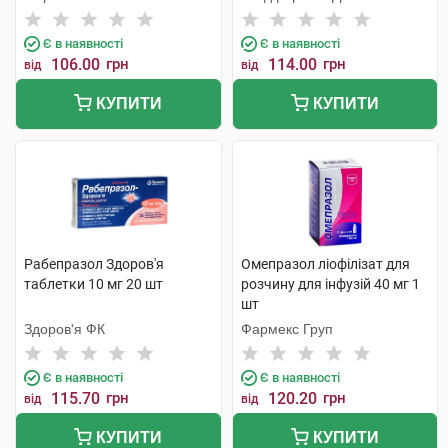
Є в наявності
Є в наявності
106.00
грн
114.00
грн
від
від
КУПИТИ
КУПИТИ
Рабепразол Здоров'я
Омепразол ліофілізат для
таблетки 10 мг 20 шт
розчину для інфузій 40 мг 1
шт
Здоров'я ФК
Фармекс Груп
Є в наявності
Є в наявності
115.70
грн
120.20
грн
від
від
КУПИТИ
КУПИТИ