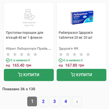
Протопан порошок для
Рабепразол Здоров'я
ін'єкцій 40 мг 1 флакон
таблетки 20 мг 20 шт
Абрил Лабораторіз Прайвет
Здоров'я ФК
Лімітед
Є в наявності
Є в наявності
165.40
грн
167.80
грн
від
від
КУПИТИ
КУПИТИ
Показано
36
з
130
1
2
3
4
›