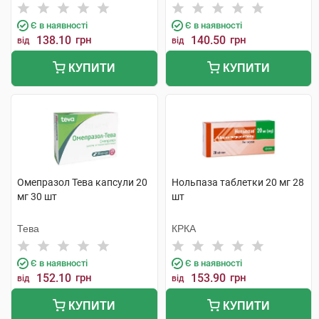
компанія
Є в наявності
Є в наявності
138.10
грн
140.50
грн
від
від
КУПИТИ
КУПИТИ
Омепразол Тева капсули 20
Нольпаза таблетки 20 мг 28
мг 30 шт
шт
Тева
КРКА
Є в наявності
Є в наявності
152.10
грн
153.90
грн
від
від
КУПИТИ
КУПИТИ