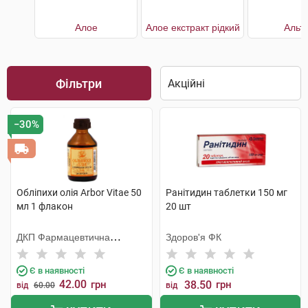
Алое
Алое екстракт рідкий
Альт
Фільтри
−30%
Обліпихи олія Arbor Vitae 50
Ранітидин таблетки 150 мг
мл 1 флакон
20 шт
ДКП Фармацевтична
Здоров'я ФК
фабрика
Є в наявності
Є в наявності
42.00
грн
38.50
грн
від
60.00
від