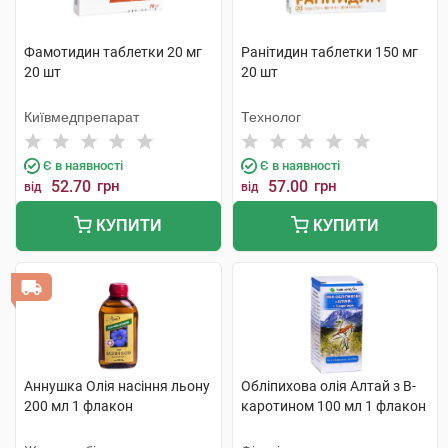
Фамотидин таблетки 20 мг
Ранітидин таблетки 150 мг
20 шт
20 шт
Київмедпрепарат
Технолог
Є в наявності
Є в наявності
52.70
грн
57.00
грн
від
від
КУПИТИ
КУПИТИ
Аннушка Олія насіння льону
Обліпихова олія Алтай з B-
200 мл 1 флакон
каротином 100 мл 1 флакон