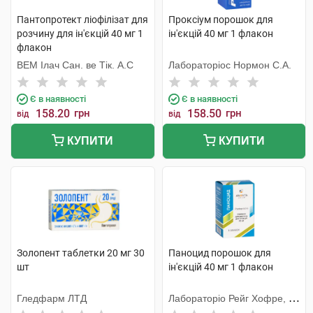
Пантопротект ліофілізат для
Проксіум порошок для
розчину для ін'єкцій 40 мг 1
ін'єкцій 40 мг 1 флакон
флакон
ВЕМ Ілач Сан. ве Тік. А.С
Лабораторіос Нормон С.А.
Є в наявності
Є в наявності
158.20
грн
158.50
грн
від
від
КУПИТИ
КУПИТИ
Золопент таблетки 20 мг 30
Паноцид порошок для
шт
ін'єкцій 40 мг 1 флакон
Гледфарм ЛТД
Лабораторіо Рейг Хофре, С.
А.