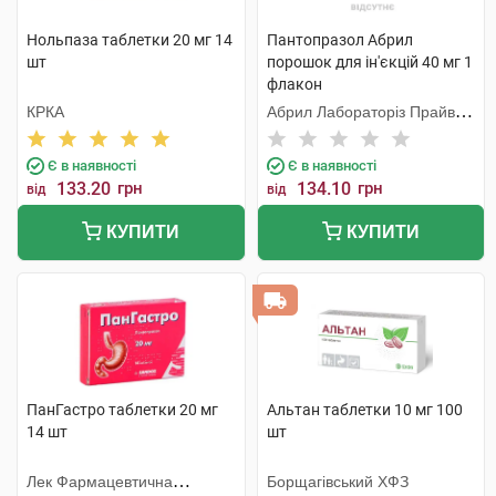
Нольпаза таблетки 20 мг 14
Пантопразол Абрил
шт
порошок для ін'єкцій 40 мг 1
флакон
КРКА
Абрил Лабораторіз Прайвет
Лімітед
Є в наявності
Є в наявності
133.20
грн
134.10
грн
від
від
КУПИТИ
КУПИТИ
ПанГастро таблетки 20 мг
Альтан таблетки 10 мг 100
14 шт
шт
Лек Фармацевтична
Борщагівський ХФЗ