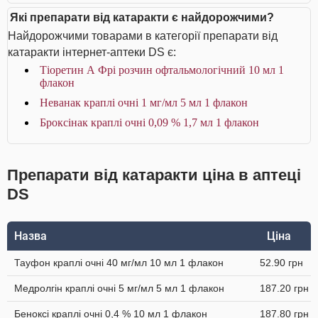
Які препарати від катаракти є найдорожчими?
Найдорожчими товарами в категорії препарати від
катаракти інтернет-аптеки DS є:
Тіоретин А Фрі розчин офтальмологічний 10 мл 1
флакон
Неванак краплі очні 1 мг/мл 5 мл 1 флакон
Броксінак краплі очні 0,09 % 1,7 мл 1 флакон
Препарати від катаракти ціна в аптеці
DS
Назва
Ціна
Тауфон краплі очні 40 мг/мл 10 мл 1 флакон
52.90 грн
Медролгін краплі очні 5 мг/мл 5 мл 1 флакон
187.20 грн
Беноксі краплі очні 0,4 % 10 мл 1 флакон
187.80 грн