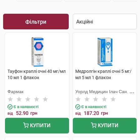
Фільтри
Тауфон краплі очні 40 мг/мл
Медролгін краплі очні 5 мг/
10 мл 1 флакон
мл 5 мл 1 флакон
Фармак
Уорлд Медицин Ілач Сан. Ве
Тідж
Є в наявності
Є в наявності
52.90
грн
187.20
грн
від
від
КУПИТИ
КУПИТИ