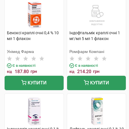
Беноксі краплі очні 0,4 % 10
Індофтальмік краплі очні 1
мл 1 флакон
мг/мл 5 мл 1 флакон
Унімед Фарма
Ромфарм Компані
Є в наявності
Є в наявності
187.80
грн
214.20
грн
від
від
КУПИТИ
КУПИТИ