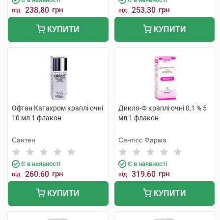
238.80
грн
253.30
грн
від
від
КУПИТИ
КУПИТИ
Офтан Катахром краплі очні
Дикло-Ф краплі очні 0,1 % 5
10 мл 1 флакон
мл 1 флакон
Сантен
Сентісс Фарма
Є в наявності
Є в наявності
260.60
грн
319.60
грн
від
від
КУПИТИ
КУПИТИ