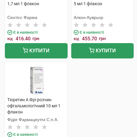
1,7 мл 1 флакон
5 мл 1 флакон
Сентісс Фарма
Алкон-Куврьор
Є в наявності
Є в наявності
416.40
грн
455.70
грн
від
від
КУПИТИ
КУПИТИ
Тіоретин А Фрі розчин
офтальмологічний 10 мл 1
флакон
Фідія Фармацеутічі С.п.А.
Є в наявності