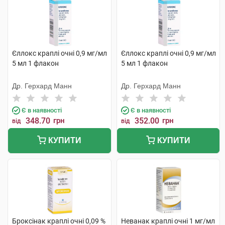
Єллокс краплі очні 0,9 мг/мл
Єллокс краплі очні 0,9 мг/мл
5 мл 1 флакон
5 мл 1 флакон
Др. Герхард Манн
Др. Герхард Манн
Є в наявності
Є в наявності
348.70
грн
352.00
грн
від
від
КУПИТИ
КУПИТИ
Броксінак краплі очні 0,09 %
Неванак краплі очні 1 мг/мл