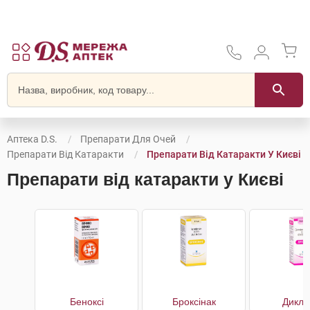
Аптека D.S.
Препарати Для Очей
Препарати Від Катаракти
Препарати Від Катаракти У Києві
Препарати від катаракти у Києві
Беноксі
Броксінак
Дикло