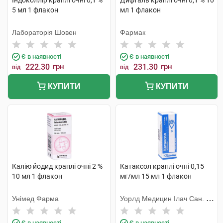
Індоколлір краплі очні 0,1 %
Дифталь краплі очні 0,1 % 10
5 мл 1 флакон
мл 1 флакон
Лабораторія Шовен
Фармак
Є в наявності
Є в наявності
222.30
грн
231.30
грн
від
від
КУПИТИ
КУПИТИ
Калію йодид краплі очні 2 %
Катаксол краплі очні 0,15
10 мл 1 флакон
мг/мл 15 мл 1 флакон
Унімед Фарма
Уорлд Медицин Ілач Сан. Ве
Тідж
Є в наявності
Є в наявності