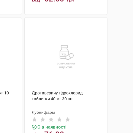
грн
КУПИТИ
мг 10
Дротаверину гідрохлорид
таблетки 40 мг 30 шт
Лубнифарм
Є в наявності