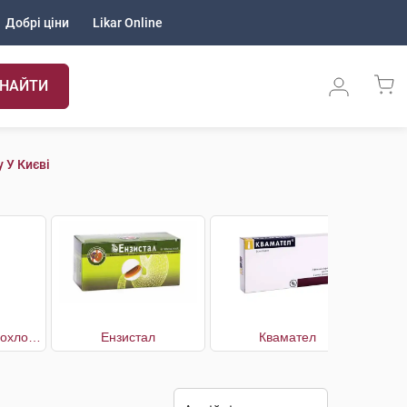
Добрі ціни
Likar Online
НАЙТИ
 У Києві
Дротаверину гідрохлорид
Ензистал
Квамател