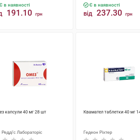
Є в наявності
Є в наявності
191.10
237.30
д
від
грн
грн
КУПИТИ
КУПИТИ
ез капсули 40 мг 28 шт
Квамател таблетки 40 мг 1
 Редді'с Лабораторіс
Гедеон Ріхтер