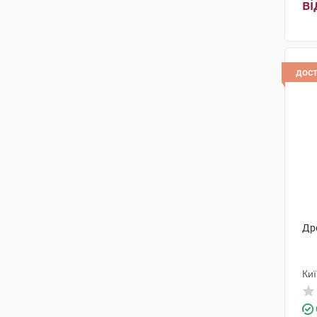
ві
дос
Др
Ки