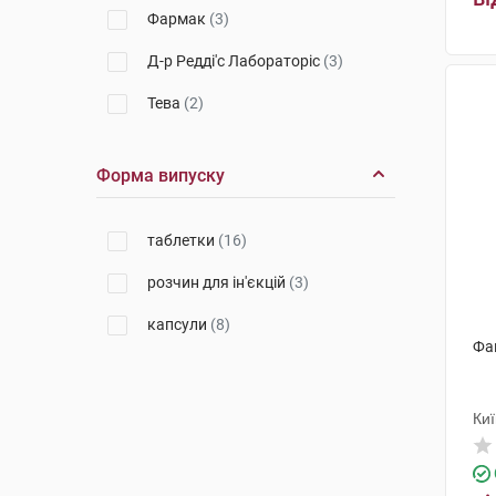
Фармак
(3)
Д-р Редді'с Лабораторіс
(3)
Тева
(2)
Торрент Фармасьютікалс
(1)
Форма випуску
КРКА
(1)
таблетки
(16)
розчин для ін'єкцій
(3)
капсули
(8)
Фа
Ки