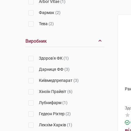
Arbor Vitae
(1)
Фармак
(2)
Тева
(2)
Виробник
Здоров'я ФК
(1)
Дарниця ФФ
(3)
Київмедпрепарат
(3)
Ран
Хіноїн Прайвіт
(6)
Лубнифарм
(1)
Зд
Гедеон Ріхтер
(2)
Лекхім-Харків
(1)
ві