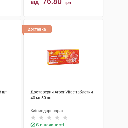
76.80
від
грн
КУПИТИ
доставка
8 шт
Дротаверин Arbor Vitae таблетки
40 мг 30 шт
Київмедпрепарат
Є в наявності