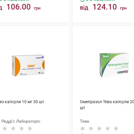
106.00
124.10
д
від
грн
грн
КУПИТИ
КУПИТИ
ез капсули 10 мг 30 шт
Омепразол Тева капсули 20
шт
 Редді'с Лабораторіс
Тева