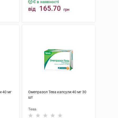
Є в наявності
165.70
від
грн
КУПИТИ
 40 мг
Омепразол Тева капсули 40 мг 30
шт
Тева