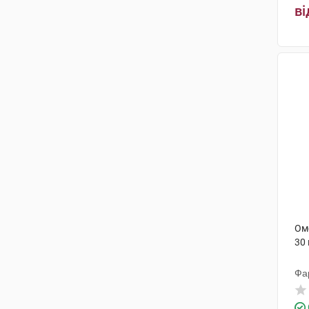
ві
Ом
30
Фа