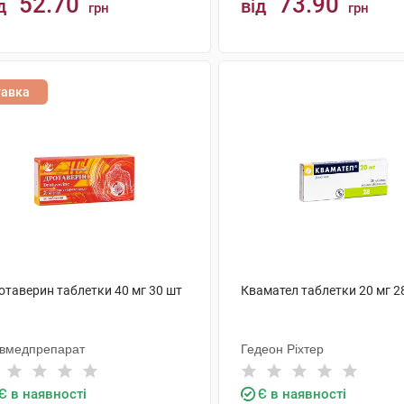
52.70
73.90
д
від
грн
грн
КУПИТИ
КУПИТИ
тавка
отаверин таблетки 40 мг 30 шт
Квамател таблетки 20 мг 2
ївмедпрепарат
Гедеон Ріхтер
Є в наявності
Є в наявності