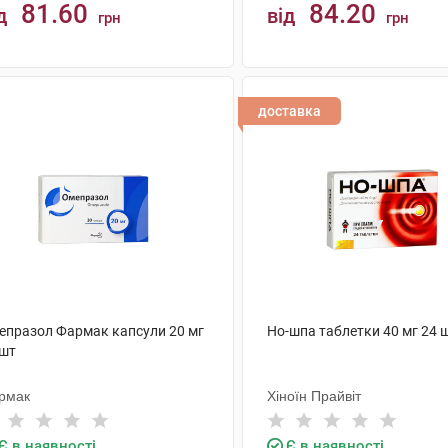
81.60
84.20
д
від
грн
грн
КУПИТИ
КУПИТИ
доставка
епразол Фармак капсули 20 мг
Но-шпа таблетки 40 мг 24 
 шт
рмак
Хіноїн Прайвіт
Є в наявності
Є в наявності