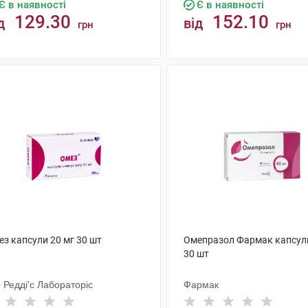
Є в наявності
Є в наявності
129.30
152.10
д
від
грн
грн
КУПИТИ
КУПИТИ
ез капсули 20 мг 30 шт
Омепразол Фармак капсули
30 шт
 Редді'с Лабораторіс
Фармак