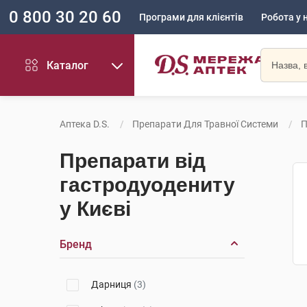
0 800 30 20 60
Програми для клієнтів
Робота у 
Каталог
Аптека D.S.
Препарати Для Травної Системи
П
Препарати від
гастродуодениту
у Києві
Бренд
Дарниця
(3)