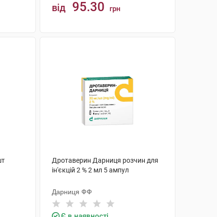
95.30
від
грн
КУПИТИ
шт
Дротаверин Дарниця розчин для
ін'єкцій 2 % 2 мл 5 ампул
Дарниця ФФ
Є в наявності