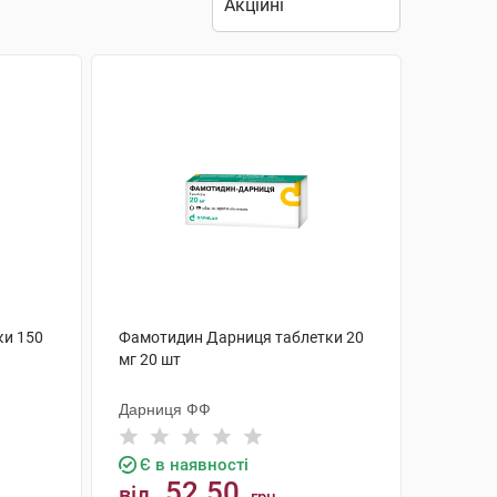
ки 150
Фамотидин Дарниця таблетки 20
мг 20 шт
Дарниця ФФ
Є в наявності
52.50
від