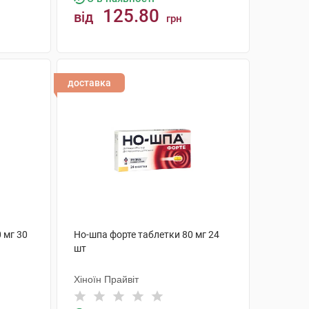
125.80
від
грн
КУПИТИ
доставка
 мг 30
Но-шпа форте таблетки 80 мг 24
шт
Хіноїн Прайвіт