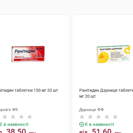
ітидин таблетки 150 мг 20 шт
Ранітидин Дарниця таблет
мг 20 шт
оров'я ФК
Дарниця ФФ
Є в наявності
Є в наявності
38.50
51.60
д
від