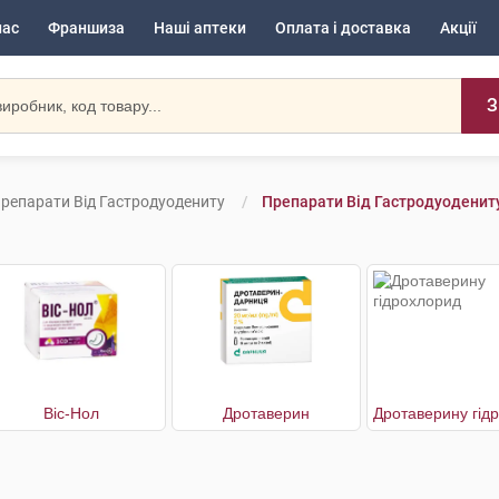
нас
Франшиза
Наші аптеки
Оплата і доставка
Акції
З
репарати Від Гастродуодениту
Препарати Від Гастродуодениту
Віс-Нол
Дротаверин