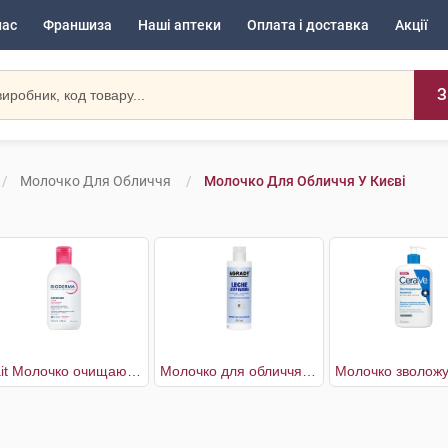
нас
Франшиза
Наші аптеки
Оплата і доставка
Акції
З
Молочко Для Обличчя
Молочко Для Обличчя У Києві
Lait Молочко очищаюче для чутливої шкіри
Молочко для обличчя очищувальне