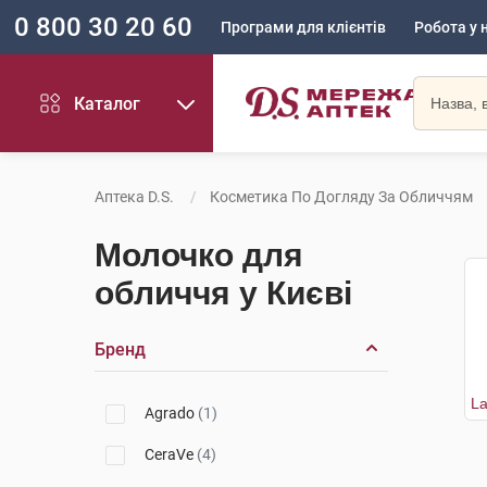
0 800 30 20 60
Програми для клієнтів
Робота у 
Каталог
Аптека D.S.
Косметика По Догляду За Обличчям
Молочко для
обличчя у Києві
Бренд
Agrado
(1)
CeraVe
(4)