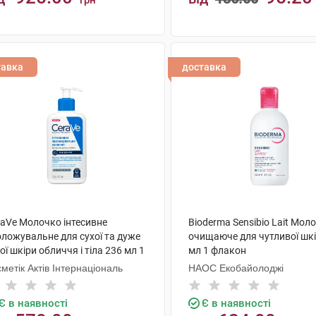
грн
КУПИТИ
КУПИТИ
тавка
доставка
raVe Молочко інтесивне
Bioderma Sensibio Lait Мол
оложувальне для сухої та дуже
очищаюче для чутливої шкі
ої шкіри обличчя і тіла 236 мл 1
мл 1 флакон
акон
метік Актів Інтернаціональ
НАОС Екобайолоджі
Є в наявності
Є в наявності