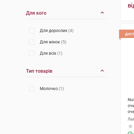
ві
Для кого
Для дорослих
(4)
дос
Для жінок
(5)
Для всіх
(1)
Тип товарів
Молочко
(1)
Nu
оч
оч
Ла