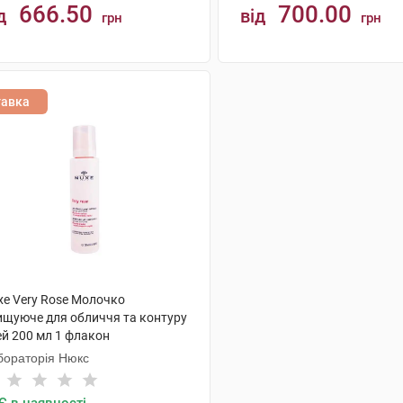
666.50
700.00
д
від
грн
грн
КУПИТИ
КУПИТИ
тавка
xe Very Rose Молочко
ищуюче для обличчя та контуру
ей 200 мл 1 флакон
бораторія Нюкс