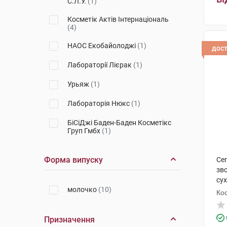
С.Л.У.
(1)
Косметік Актів Інтернаціональ
(4)
НАОС Екобайолоджі
(1)
дос
Лабораторії Лієрак
(1)
Урьяж
(1)
Лабораторія Нюкс
(1)
БіСіДжі Баден-Баден Косметікс
Груп Гмбх
(1)
Форма випуску
Ce
зв
сух
молочко
(10)
фл
Кос
Призначення