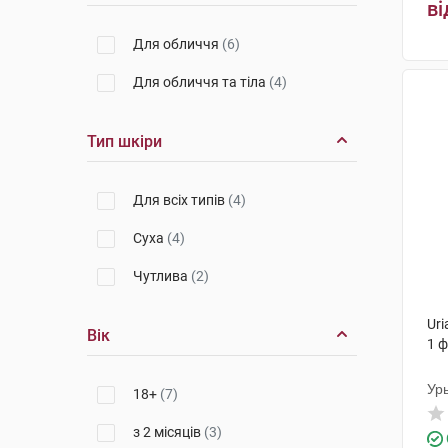
ві
Для обличчя
(6)
Для обличчя та тіла
(4)
Тип шкіри
Для всіх типів
(4)
Суха
(4)
Чутлива
(2)
Ur
Вік
1 
Ур
18+
(7)
з 2 місяців
(3)