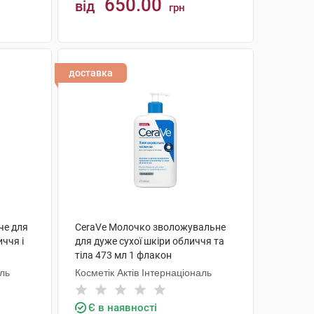
650.00
від
грн
КУПИТИ
доставка
че для
CeraVe Молочко зволожувальне
иччя і
для дуже сухої шкіри обличчя та
тіла 473 мл 1 флакон
аль
Косметік Актів Інтернаціональ
Є в наявності