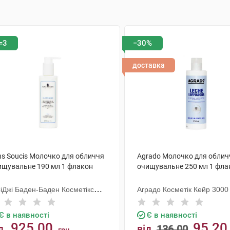
=3
−30%
доставка
ns Soucis Молочко для обличчя
Agrado Молочко для облич
ищувальне 190 мл 1 флакон
очищувальне 250 мл 1 фла
СіДжі Баден-Баден Косметікс
Аградо Косметік Кейр 3000 
уп Гмбх
Є в наявності
Є в наявності
925.00
95.20
д
від
136.00