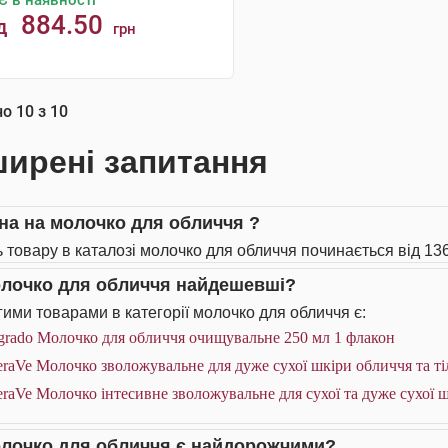
Є в наявності
884.50
д
грн
КУПИТИ
но
10
з
10
ирені запитання
іна на молочко для обличчя ?
ь товару в каталозі молочко для обличчя починається від 136
олочко для обличчя найдешевші?
ими товарами в категорії молочко для обличчя є:
grado Молочко для обличчя очищувальне 250 мл 1 флакон
raVe Молочко зволожувальне для дуже сухої шкіри обличчя та ті
raVe Молочко інтесивне зволожувальне для сухої та дуже сухої ш
олочко для обличчя є найдорожчими?