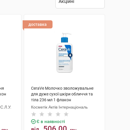
доставка
чя
CeraVe Молочко зволожувальне
кон
для дуже сухої шкіри обличчя та
тіла 236 мл 1 флакон
С.Л.У.
Косметік Актів Інтернаціональ
Є в наявності
506.00
від