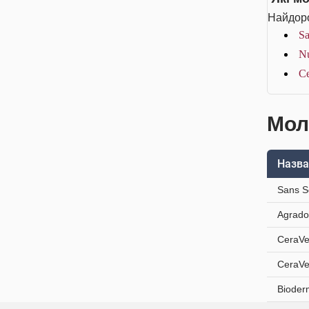
Найдоро
Sa
Nu
Ce
Мол
Назва
Sans S
Agrado
CeraVe
CeraVe
Bioder