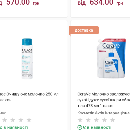
570.00
634.00
д
від
грн
грн
КУПИТИ
КУПИТИ
доставка
iage Очищуюче молочко 250 мл
CeraVe Молочко зволожую
флакон
сухої і дуже сухої шкіри обл
тіла 473 мл 1 пакет
ьяж
Косметік Актів Інтернаціон
Є в наявності
Є в наявності