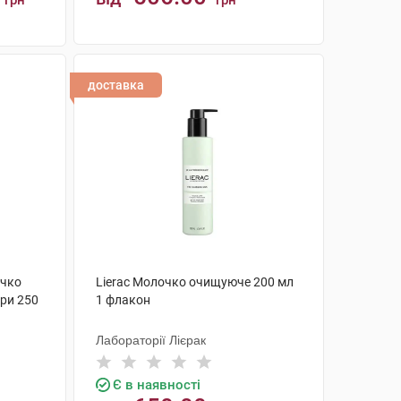
грн
грн
КУПИТИ
доставка
очко
Lierac Молочко очищуюче 200 мл
ри 250
1 флакон
Лабораторії Лієрак
Є в наявності