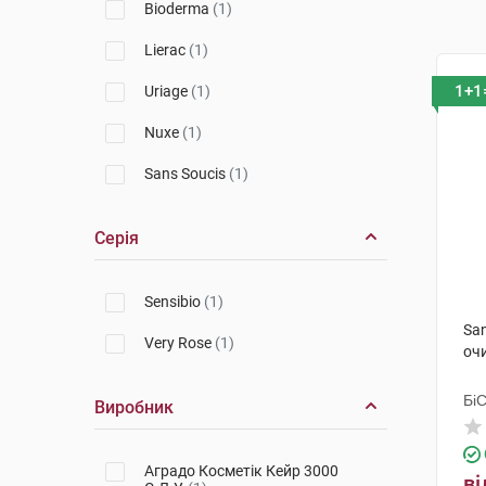
Bioderma
(1)
Lierac
(1)
1+1
Uriage
(1)
Nuxe
(1)
Sans Soucis
(1)
Серія
Sensibio
(1)
Sa
Very Rose
(1)
оч
Бі
Виробник
Гр
Аградо Косметік Кейр 3000
ві