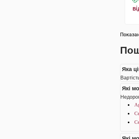
ві
Показа
Пош
Яка ц
Вартіст
Які м
Недорог
A
Ce
Ce
Які м