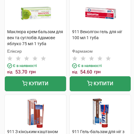
Маклюра крем-бальзам для
911 Венолгон гель для ніг
вен та суглобів Адамове
100 мл 1 туба
яблуко 75 мл 1 туба
Еліксир
Фармаком
Є в наявності
Є в наявності
53.70
грн
54.60
грн
від
від
КУПИТИ
КУПИТИ
911 З кінським каштаном
911 Гель-бальзам для ніг з