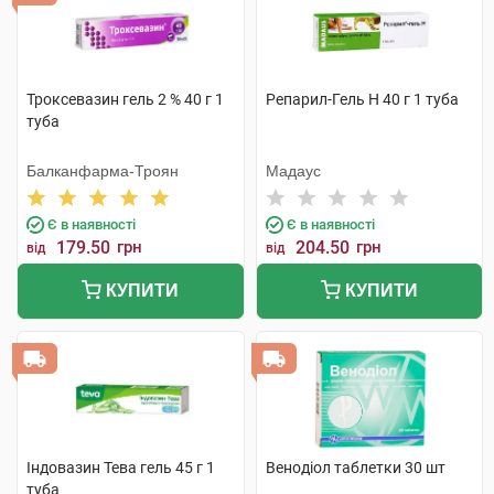
Троксевазин гель 2 % 40 г 1
Репарил-Гель Н 40 г 1 туба
туба
Балканфарма-Троян
Мадаус
Є в наявності
Є в наявності
179.50
грн
204.50
грн
від
від
КУПИТИ
КУПИТИ
Індовазин Тева гель 45 г 1
Венодіол таблетки 30 шт
туба