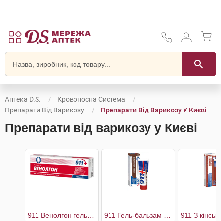
Аптека D.S.
Кровоносна Система
Препарати Від Варикозу
Препарати Від Варикозу У Києві
Препарати від варикозу у Києві
911 Венолгон гель для ніг
911 Гель-бальзам для ніг з екстрактом п'явки