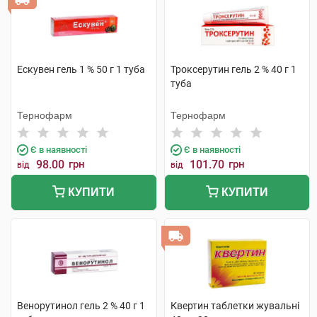
Ескувен гель 1 % 50 г 1 туба
Троксерутин гель 2 % 40 г 1
туба
Тернофарм
Тернофарм
Є в наявності
Є в наявності
98.00
грн
101.70
грн
від
від
КУПИТИ
КУПИТИ
Венорутинол гель 2 % 40 г 1
Квертин таблетки жувальні