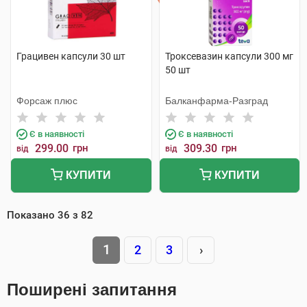
Грацивен капсули 30 шт
Троксевазин капсули 300 мг
50 шт
Форсаж плюс
Балканфарма-Разград
Є в наявності
Є в наявності
299.00
грн
309.30
грн
від
від
КУПИТИ
КУПИТИ
Показано
36
з
82
1
2
3
›
Поширені запитання