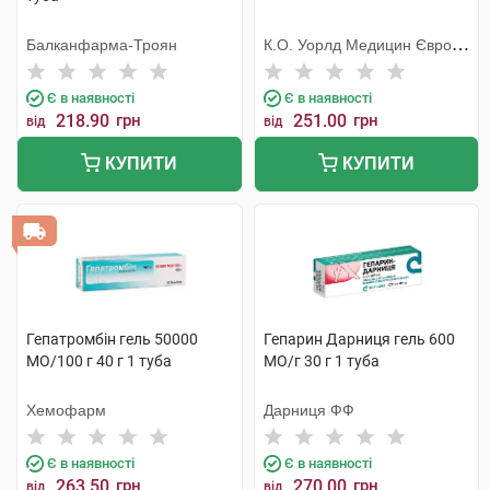
Балканфарма-Троян
К.О. Уорлд Медицин Європа
С.Р.Л.
Є в наявності
Є в наявності
218.90
грн
251.00
грн
від
від
КУПИТИ
КУПИТИ
Гепатромбін гель 50000
Гепарин Дарниця гель 600
МО/100 г 40 г 1 туба
МО/г 30 г 1 туба
Хемофарм
Дарниця ФФ
Є в наявності
Є в наявності
263.50
грн
270.00
грн
від
від