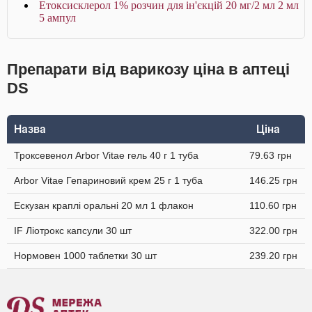
Етоксисклерол 1% розчин для ін'єкцій 20 мг/2 мл 2 мл
5 ампул
Препарати від варикозу ціна в аптеці
DS
Назва
Ціна
Троксевенол Arbor Vitae гель 40 г 1 туба
79.63 грн
Arbor Vitae Гепариновий крем 25 г 1 туба
146.25 грн
Ескузан краплі оральні 20 мл 1 флакон
110.60 грн
IF Ліотрокс капсули 30 шт
322.00 грн
Нормовен 1000 таблетки 30 шт
239.20 грн