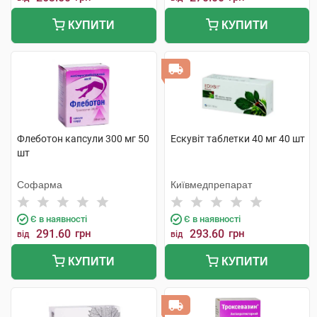
КУПИТИ
КУПИТИ
Флеботон капсули 300 мг 50
Ескувіт таблетки 40 мг 40 шт
шт
Софарма
Київмедпрепарат
Є в наявності
Є в наявності
291.60
грн
293.60
грн
від
від
КУПИТИ
КУПИТИ