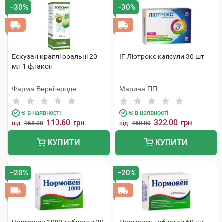
−30%
−30%
Ескузан краплі оральні 20
IF Ліотрокс капсули 30 шт
мл 1 флакон
Фарма Вернігероде
Марина ПП
Є в наявності
Є в наявності
110.60
322.00
грн
грн
від
158.00
від
460.00
КУПИТИ
КУПИТИ
−20%
−20%