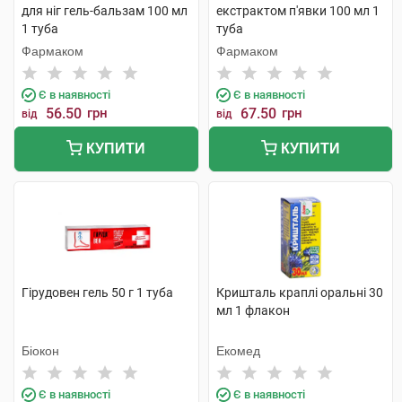
для ніг гель-бальзам 100 мл
екстрактом п'явки 100 мл 1
1 туба
туба
Фармаком
Фармаком
Є в наявності
Є в наявності
56.50
грн
67.50
грн
від
від
КУПИТИ
КУПИТИ
Гірудовен гель 50 г 1 туба
Кришталь краплі оральні 30
мл 1 флакон
Біокон
Екомед
Є в наявності
Є в наявності