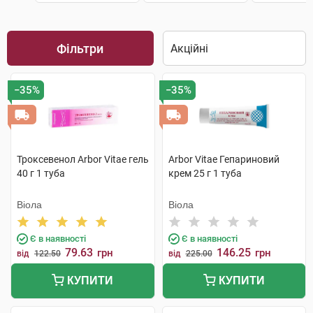
Фільтри
−35%
−35%
Троксевенол Arbor Vitae гель
Arbor Vitae Гепариновий
40 г 1 туба
крем 25 г 1 туба
Віола
Віола
Є в наявності
Є в наявності
79.63
146.25
грн
грн
від
122.50
від
225.00
КУПИТИ
КУПИТИ