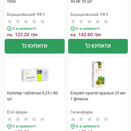
туба
40 мг 30 шт
Борщагівський ХФЗ
Борщагівський ХФЗ
Є в наявності
Є в наявності
122.20
грн
142.60
грн
від
від
КУПИТИ
КУПИТИ
Капіляр таблетки 0,25 г 80
Ескувіт краплі оральні 25 мл
шт
1 флакон
Еліт-фарм
Галичфарм
Є в наявності
Є в наявності