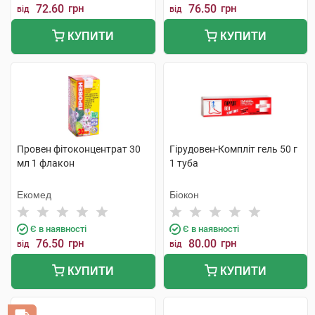
72.60
грн
76.50
грн
від
від
КУПИТИ
КУПИТИ
Провен фітоконцентрат 30
Гірудовен-Компліт гель 50 г
мл 1 флакон
1 туба
Екомед
Біокон
Є в наявності
Є в наявності
76.50
грн
80.00
грн
від
від
КУПИТИ
КУПИТИ