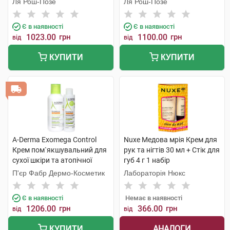
Ля Рош-Позе
Ля Рош-Позе
мл 1 набір
Є в наявності
Є в наявності
1023.00
грн
1100.00
грн
від
від
КУПИТИ
КУПИТИ
A-Derma Exomega Control
Nuxe Медова мрія Крем для
Крем пом`якшувальний для
рук та нігтів 30 мл + Стік для
сухої шкіри та атопічної
губ 4 г 1 набір
шкіри 400 мл + Гель-емолент
П'єр Фабр Дермо-Косметик
Лабораторія Нюкс
200 мл 1 набір
Є в наявності
Немає в наявності
1206.00
грн
366.00
грн
від
від
АНАЛОГИ
КУПИТИ