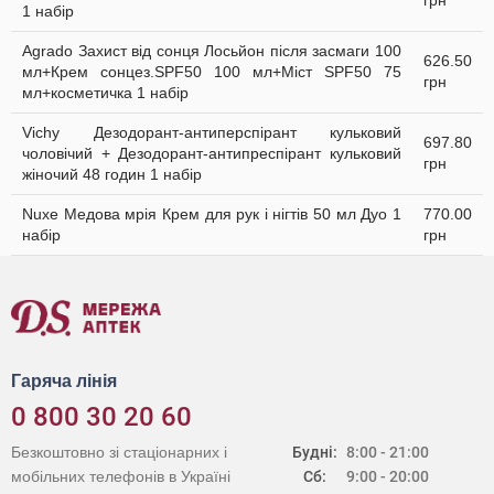
грн
1 набір
Agrado Захист від сонця Лосьйон після засмаги 100
626.50
мл+Крем сонцез.SPF50 100 мл+Міст SPF50 75
грн
мл+косметичка 1 набір
Vichy Дезодорант-антиперспірант кульковий
697.80
чоловічий + Дезодорант-антипреспірант кульковий
грн
жіночий 48 годин 1 набір
Nuxe Медова мрія Крем для рук і нігтів 50 мл Дуо 1
770.00
набір
грн
Гаряча лінія
0 800 30 20 60
Безкоштовно зі стаціонарних і
Будні:
8:00 - 21:00
мобільних телефонів в Україні
Сб:
9:00 - 20:00