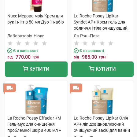
Nuxe Медова мрія Крем для
La Roche-Posay Lipikar
рук і нігтів 50 мл Дуо 1 набір
Syndet AP+ Крем-гель для
обличчя і тіла очищующий,
для дуже сухої шкіри 400 мл
Лабораторія Нюкс
Ля Рош-Позе
+ рефіл 400 мл 1 набір
Є в наявності
Є в наявності
770.00
грн
985.00
грн
від
від
КУПИТИ
КУПИТИ
La Roche-Posay Effaclar +М
La Roche-Posay Lipikar Олія
Гель-мус для очищення
AP+ ліпідовідновлюючий
проблемної шкіри 400 мл +
очищуючий засіб для ванни
рефіл 400 мл 1 набір
та душу 400 мл + рефіл 400