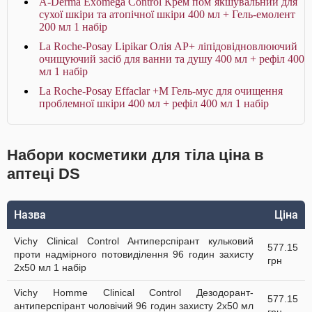
A-Derma Exomega Control Крем пом`якшувальний для
сухої шкіри та атопічної шкіри 400 мл + Гель-емолент
200 мл 1 набір
La Roche-Posay Lipikar Олія AP+ ліпідовідновлюючий
очищуючий засіб для ванни та душу 400 мл + рефіл 400
мл 1 набір
La Roche-Posay Effaclar +М Гель-мус для очищення
проблемної шкіри 400 мл + рефіл 400 мл 1 набір
Набори косметики для тіла ціна в
аптеці DS
Назва
Ціна
Vichy Clinical Control Антиперспірант кульковий
577.15
проти надмірного потовиділення 96 годин захисту
грн
2х50 мл 1 набір
Vichy Homme Clinical Control Дезодорант-
577.15
антиперспірант чоловічий 96 годин захисту 2х50 мл