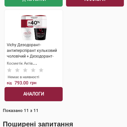
Vichy Дезодорант-
антиперспірант кульковий
чоловічий + Дезодорант-
антипреспірант кульковий
Косметік Актів
жіночий 96 годин 1 набір
Інтернаціональ
Немає в наявності
793.00
грн
від
АНАЛОГИ
Показано
11
з
11
Поширені запитання