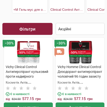
+М Гель-мус для очищення проблемної шкіри 400 мл + рефіл 400 мл
Clinical Control Антиперспірант кульковий проти надмірного потовиділення 96 годин захисту 2х50 мл
Фільтри
−30%
−30%
Vichy Clinical Control
Vichy Homme Clinical Control
Антиперспірант кульковий
Дезодорант-антиперспірант
проти надмірного
чоловічий 96 годин захисту
потовиділення 96 годин
2х50 мл 1 набір
Косметік Актів
Косметік Актів
захисту 2х50 мл 1 набір
Інтернаціональ
Інтернаціональ
Є в наявності
Є в наявності
577.15
577.15
грн
грн
від
824.50
від
824.50