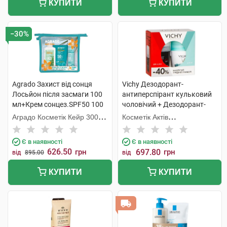
КУПИТИ
КУПИТИ
−30%
Agrado Захист від сонця
Vichy Дезодорант-
Лосьйон після засмаги 100
антиперспірант кульковий
мл+Крем сонцез.SPF50 100
чоловічий + Дезодорант-
мл+Міст SPF50 75
антипреспірант кульковий
Аградо Косметік Кейр 3000
Косметік Актів
мл+косметичка 1 набір
жіночий 48 годин 1 набір
С.Л.У.
Інтернаціональ
Є в наявності
Є в наявності
626.50
грн
697.80
грн
від
895.00
від
КУПИТИ
КУПИТИ