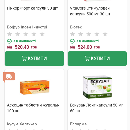
Гінкор Форт капсули 30 шт
VitaCore Стимуловен
капсули 500 мг 30 шт
Бофур Іпсен Індустрі
Біотек
Є в наявності
Є в наявності
520.40
грн
524.00
грн
від
від
КУПИТИ
КУПИТИ
Аскоцин таблетки жувальні
Ескузан Лонг капсули 50 мг
100 шт
60 шт
Кусум Хелтхкер
Еспарма