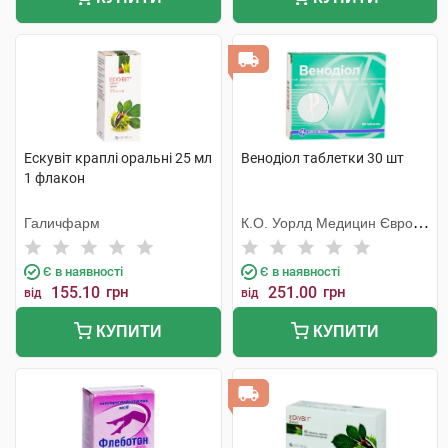
Ескувіт краплі оральні 25 мл
Венодіол таблетки 30 шт
1 флакон
Галичфарм
К.О. Уорлд Медицин Європа
С.Р.Л.
Є в наявності
Є в наявності
155.10
грн
251.00
грн
від
від
КУПИТИ
КУПИТИ