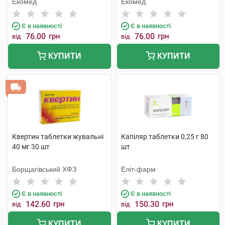
Екомед
Екомед
Є в наявності
Є в наявності
76.00
грн
76.00
грн
від
від
КУПИТИ
КУПИТИ
Квертин таблетки жувальні
Капіляр таблетки 0,25 г 80
40 мг 30 шт
шт
Борщагівський ХФЗ
Еліт-фарм
Є в наявності
Є в наявності
142.60
грн
150.30
грн
від
від
КУПИТИ
КУПИТИ