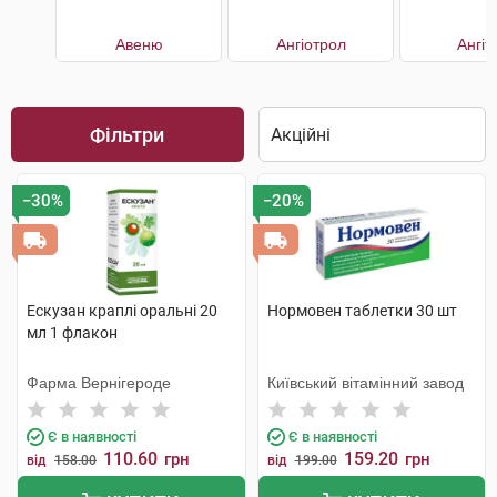
Авеню
Ангіотрол
Ангіт
Фільтри
−30%
−20%
Ескузан краплі оральні 20
Нормовен таблетки 30 шт
мл 1 флакон
Фарма Вернігероде
Київський вітамінний завод
Є в наявності
Є в наявності
110.60
159.20
грн
грн
від
158.00
від
199.00