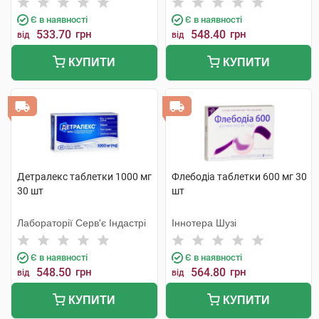
Є в наявності
Є в наявності
533.70
грн
548.40
грн
від
від
КУПИТИ
КУПИТИ
Детралекс таблетки 1000 мг
Флебодіа таблетки 600 мг 30
30 шт
шт
Лабораторії Серв'є Індастрі
Іннотера Шузі
Є в наявності
Є в наявності
548.50
грн
564.80
грн
від
від
КУПИТИ
КУПИТИ