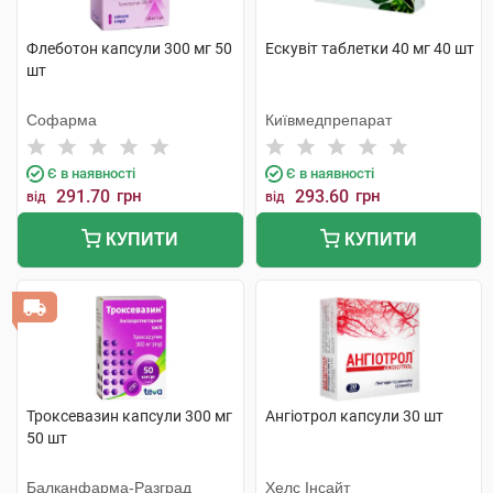
Флеботон капсули 300 мг 50
Ескувіт таблетки 40 мг 40 шт
шт
Софарма
Київмедпрепарат
Є в наявності
Є в наявності
291.70
грн
293.60
грн
від
від
КУПИТИ
КУПИТИ
Троксевазин капсули 300 мг
Ангіотрол капсули 30 шт
50 шт
Балканфарма-Разград
Хелс Інсайт