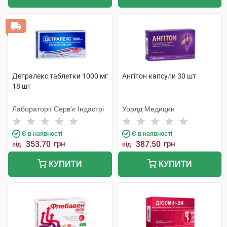
Детралекс таблетки 1000 мг
Ангітон капсули 30 шт
18 шт
Лабораторії Серв'є Індастрі
Уорлд Медицин
Є в наявності
Є в наявності
353.70
грн
387.50
грн
від
від
КУПИТИ
КУПИТИ