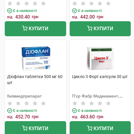
Є в наявності
Є в наявності
430.40
грн
442.00
грн
від
від
КУПИТИ
КУПИТИ
Діофлан таблетки 500 мг 60
Цикло 3 Форт капсули 30 шт
шт
Київмедпрепарат
П'єр Фабр Медикамент
Продакшн
Є в наявності
Є в наявності
452.70
грн
463.60
грн
від
від
КУПИТИ
КУПИТИ