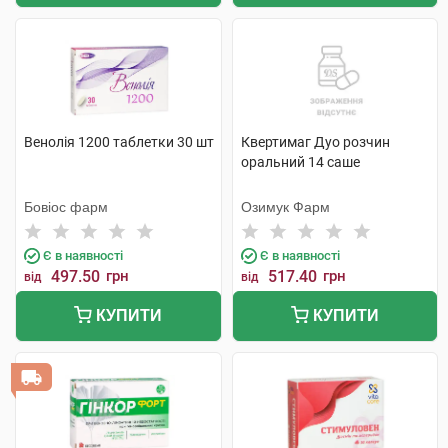
Венолія 1200 таблетки 30 шт
Квертимаг Дуо розчин
оральний 14 саше
Бовіос фарм
Озимук Фарм
Є в наявності
Є в наявності
497.50
грн
517.40
грн
від
від
КУПИТИ
КУПИТИ