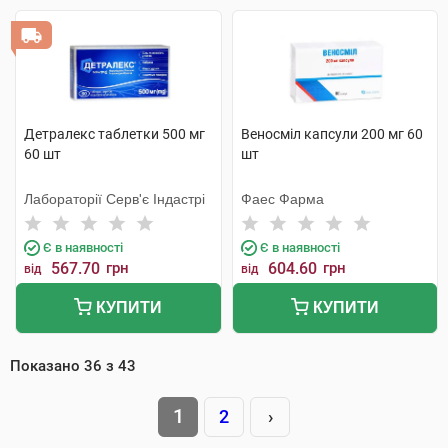
Детралекс таблетки 500 мг
Веносміл капсули 200 мг 60
60 шт
шт
Лабораторії Серв'є Індастрі
Фаес Фарма
Є в наявності
Є в наявності
567.70
грн
604.60
грн
від
від
КУПИТИ
КУПИТИ
Показано
36
з
43
1
2
›