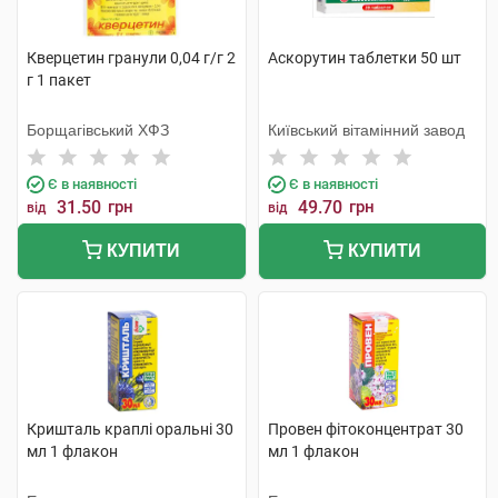
Кверцетин гранули 0,04 г/г 2
Аскорутин таблетки 50 шт
г 1 пакет
Борщагівський ХФЗ
Київський вітамінний завод
Є в наявності
Є в наявності
31.50
грн
49.70
грн
від
від
КУПИТИ
КУПИТИ
Кришталь краплі оральні 30
Провен фітоконцентрат 30
мл 1 флакон
мл 1 флакон