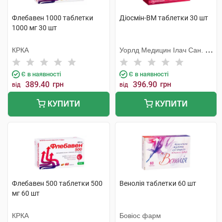
Флебавен 1000 таблетки
Діосмін-ВМ таблетки 30 шт
1000 мг 30 шт
КРКА
Уорлд Медицин Ілач Сан. Ве
Тідж
Є в наявності
Є в наявності
389.40
грн
396.90
грн
від
від
КУПИТИ
КУПИТИ
Флебавен 500 таблетки 500
Венолія таблетки 60 шт
мг 60 шт
КРКА
Бовіос фарм