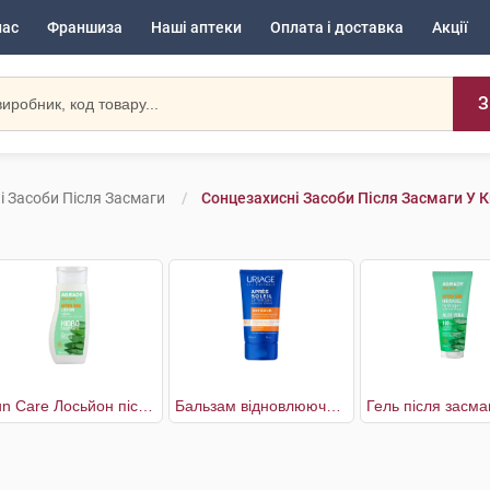
нас
Франшиза
Наші аптеки
Оплата і доставка
Акції
З
і Засоби Після Засмаги
Сонцезахисні Засоби Після Засмаги У К
Sun Care Лосьйон після засмаги заспокійливий
Бальзам відновлюючий після сонця