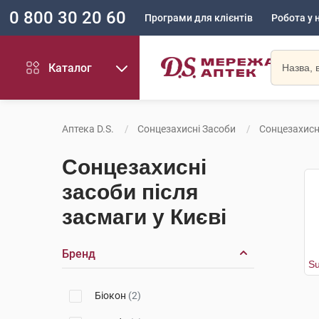
0 800 30 20 60
Програми для клієнтів
Робота у 
Каталог
Аптека D.S.
Сонцезахисні Засоби
Сонцезахисн
Сонцезахисні
засоби після
засмаги у Києві
Бренд
Біокон
(2)