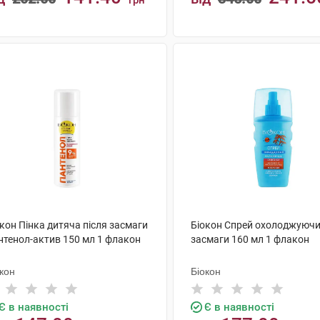
грн
КУПИТИ
КУПИТИ
кон Пінка дитяча після засмаги
Біокон Спрей охолоджуючи
нтенол-актив 150 мл 1 флакон
засмаги 160 мл 1 флакон
кон
Біокон
Є в наявності
Є в наявності