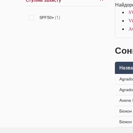
Ступінь захисту
Найдоро
SV
SPF50+
(1)
Vi
Av
Сон
Назва
Agrado
Agrado
Avene 
Біокон
Біокон