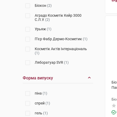
Біокон
(2)
Аградо Косметік Кейр 3000
С.Л.У.
(2)
Урьяж
(1)
П'єр Фабр Дермо-Косметик
(1)
Косметік Актів Інтернаціональ
(1)
Ляборатуар SVR
(1)
Форма випуску
Біо
Па
піна
(1)
Біо
спрей
(1)
гель
(1)