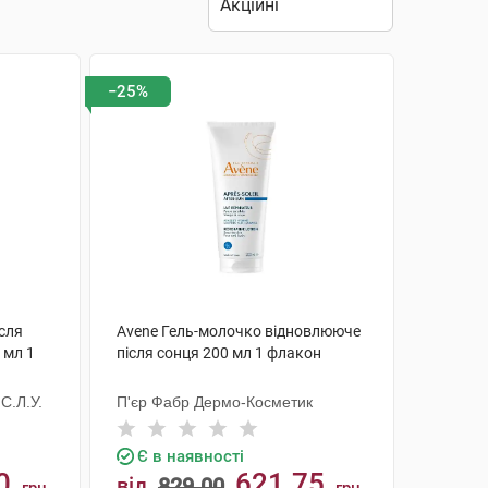
−25%
ісля
Avene Гель-молочко відновлюючe
 мл 1
після сонця 200 мл 1 флакон
С.Л.У.
П'єр Фабр Дермо-Косметик
Є в наявності
0
621.75
від
829.00