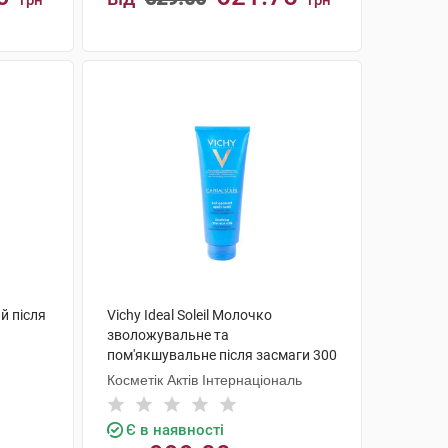
грн
грн
КУПИТИ
й після
Vichy Ideal Soleil Молочко
зволожувальне та
пом'якшувальне після засмаги 300
мл 1 флакон
Косметік Актів Інтернаціональ
Є в наявності