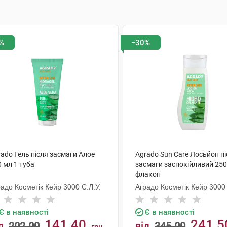
%
−30%
ado Гель після засмаги Алое
Agrado Sun Care Лосьйон п
 мл 1 туба
засмаги заспокійливий 250
флакон
адо Косметік Кейр 3000 С.Л.У.
Аградо Косметік Кейр 3000 
Є в наявності
Є в наявності
141.40
241.5
д
202.00
від
345.00