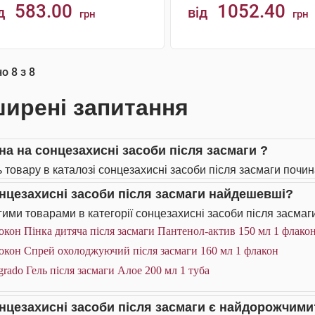
583.00
1052.40
д
від
грн
грн
АНАЛОГИ
АНАЛОГИ
но
8
з
8
ирені запитання
іна на сонцезахисні засоби після засмаги ?
ь товару в каталозі сонцезахисні засоби після засмаги почин
онцезахисні засоби після засмаги найдешевші?
ими товарами в категорії сонцезахисні засоби після засмаги
окон Пінка дитяча після засмаги Пантенол-актив 150 мл 1 флако
окон Спрей охолоджуючий після засмаги 160 мл 1 флакон
rado Гель після засмаги Алое 200 мл 1 туба
онцезахисні засоби після засмаги є найдорожчими