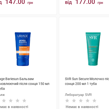
147.00
177.00
д
від
грн
грн
КУПИТИ
КУПИТИ
age Bariesun Бальзам
SVR Sun Secure Молочко пі
дновлюючий після сонця 150 мл
сонця 200 мл 1 туба
уба
ьяж
Ляборатуар SVR
має в наявності
Немає в наявності