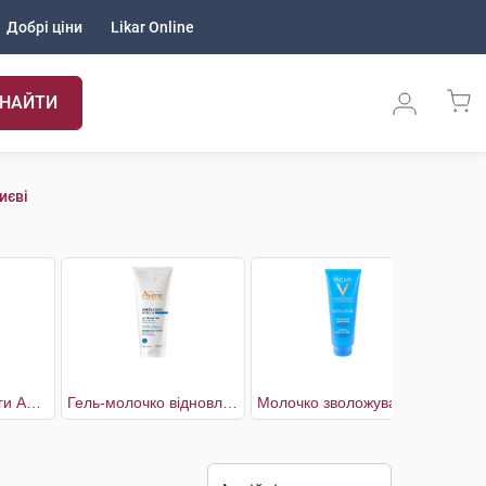
Добрі ціни
Likar Online
НАЙТИ
иєві
Гель після засмаги Алое
Гель-молочко відновлюючe після сонця
Молочко зволожувальне та пом'якшувальне після засмаги
Мол