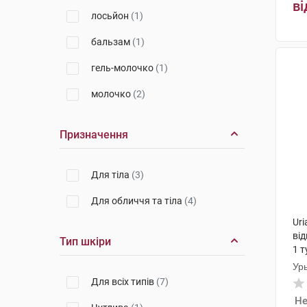
ві
лосьйон
(1)
бальзам
(1)
гель-молочко
(1)
молочко
(2)
Призначення
Для тіла
(3)
Для обличчя та тіла
(4)
Uri
ві
Тип шкіри
1 т
Ур
Для всіх типів
(7)
Не