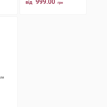
999.00
від
грн
КУПИТИ
сля