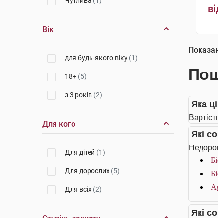
Чутлива
(1)
ві
Вік
Показа
для будь-якого віку
(1)
Пош
18+
(5)
з 3 років
(2)
Яка ц
Вартіст
Для кого
Які с
Недорог
Для дітей
(1)
Бі
Для дорослих
(5)
Бі
Ag
Для всіх
(2)
Які с