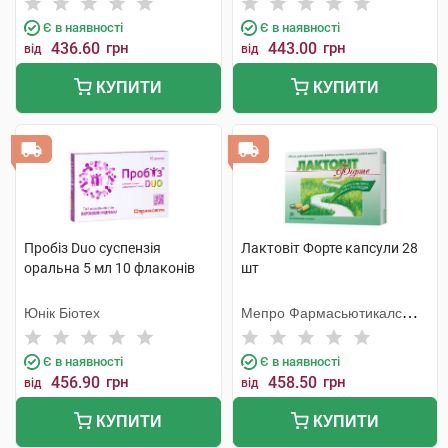
Є в наявності
Є в наявності
436.60
грн
443.00
грн
від
від
КУПИТИ
КУПИТИ
Пробіз Duo суспензія
Лактовіт Форте капсули 28
оральна 5 мл 10 флаконів
шт
Юнік Біотех
Мепро Фармасьютикалс
Пріват
Є в наявності
Є в наявності
456.90
грн
458.50
грн
від
від
КУПИТИ
КУПИТИ