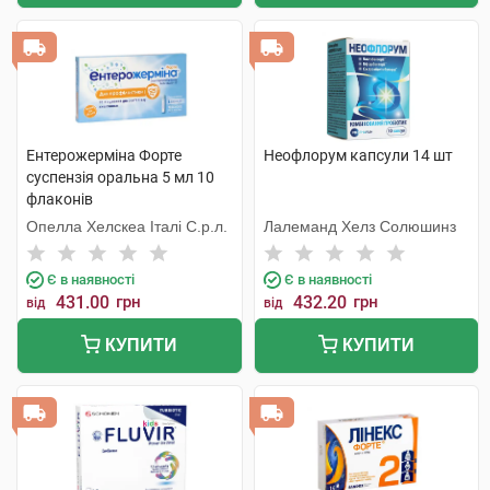
Ентерожерміна Форте
Неофлорум капсули 14 шт
суспензія оральна 5 мл 10
флаконів
Опелла Хелскеа Італі С.р.л.
Лалеманд Хелз Солюшинз
Є в наявності
Є в наявності
431.00
грн
432.20
грн
від
від
КУПИТИ
КУПИТИ