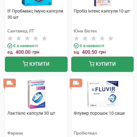
IF Пробімакс Імуно капсули
Пробіз Інтенс капсули 10 шт
30 шт
Сантамед ЛТ
Юнік Біотех
Є в наявності
Є в наявності
400.00
грн
400.50
грн
від
від
КУПИТИ
КУПИТИ
Лактіалє капсули 30 шт
Флувир порошок 10 саше
Фармак
Пробіотікал