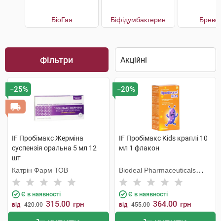
БіоГая
Біфідумбактерин
Бреве
Фільтри
−25%
−20%
IF Пробімакс Жерміна
IF Пробімакс Kids краплі 10
суспензія оральна 5 мл 12
мл 1 флакон
шт
Катрін Фарм ТОВ
Biodeal Pharmaceuticals
Private Limited
Є в наявності
Є в наявності
315.00
364.00
грн
грн
від
420.00
від
455.00