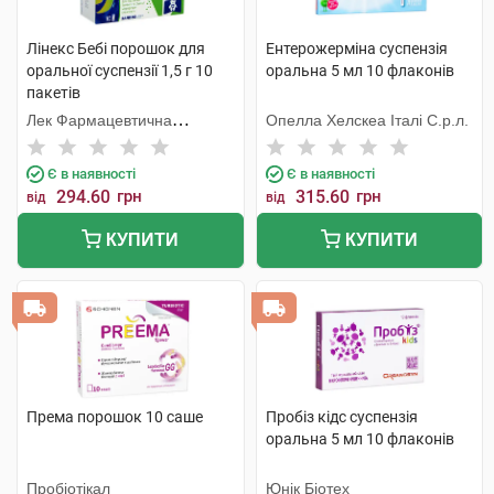
Лінекс Бебі порошок для
Ентерожерміна суспензія
оральної суспензії 1,5 г 10
оральна 5 мл 10 флаконів
пакетів
Лек Фармацевтична
Опелла Хелскеа Італі С.р.л.
компанія
Є в наявності
Є в наявності
294.60
грн
315.60
грн
від
від
КУПИТИ
КУПИТИ
Према порошок 10 саше
Пробіз кідс суспензія
оральна 5 мл 10 флаконів
Пробіотікал
Юнік Біотех