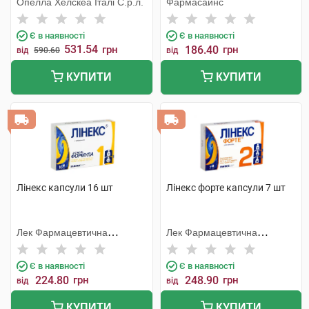
Опелла Хелскеа Італі С.р.л.
Фармасайнс
Є в наявності
Є в наявності
531.54
грн
186.40
грн
від
590.60
від
КУПИТИ
КУПИТИ
Лінекс капсули 16 шт
Лінекс форте капсули 7 шт
Лек Фармацевтична
Лек Фармацевтична
компанія
компанія
Є в наявності
Є в наявності
224.80
грн
248.90
грн
від
від
КУПИТИ
КУПИТИ