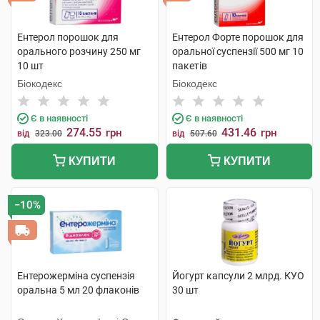
Ентерол порошок для
Ентерол Форте порошок для
орального розчину 250 мг
оральної суспензії 500 мг 10
10 шт
пакетів
Біокодекс
Біокодекс
Є в наявності
Є в наявності
274.55
431.46
грн
грн
від
323.00
від
507.60
КУПИТИ
КУПИТИ
−10%
Ентерожерміна суспензія
Йогурт капсули 2 млрд. КУО
оральна 5 мл 20 флаконів
30 шт