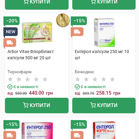
КУПИТИ
КУПИТИ
−20%
−15%
NEW
Arbor Vitae Флорбілакт
Ентерол капсули 250 мг 10
капсули 500 мг 20 шт
шт
Тернофарм
Біокодекс
Є в наявності
Є в наявності
440.00
258.15
грн
грн
від
550.00
від
303.70
КУПИТИ
КУПИТИ
−15%
−15%