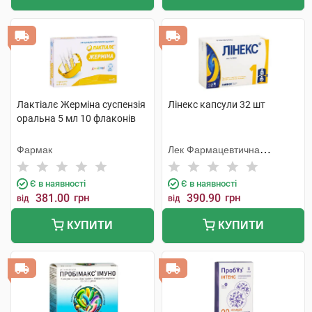
Лактіалє Жерміна суспензія
Лінекс капсули 32 шт
оральна 5 мл 10 флаконів
Фармак
Лек Фармацевтична
компанія
Є в наявності
Є в наявності
381.00
грн
390.90
грн
від
від
КУПИТИ
КУПИТИ