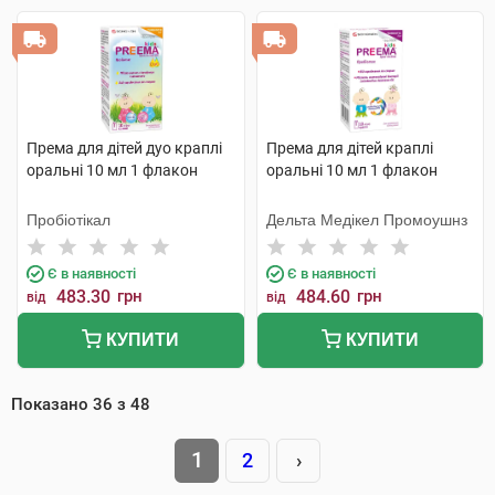
Према для дітей дуо краплі
Према для дітей краплі
оральні 10 мл 1 флакон
оральні 10 мл 1 флакон
Пробіотікал
Дельта Медікел Промоушнз
Є в наявності
Є в наявності
483.30
грн
484.60
грн
від
від
КУПИТИ
КУПИТИ
Показано
36
з
48
1
2
›