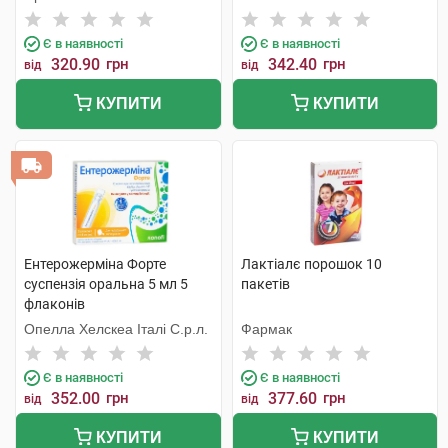
Є в наявності
Є в наявності
320.90
грн
342.40
грн
від
від
КУПИТИ
КУПИТИ
Ентерожерміна Форте
Лактіалє порошок 10
суспензія оральна 5 мл 5
пакетів
флаконів
Опелла Хелскеа Італі С.р.л.
Фармак
Є в наявності
Є в наявності
352.00
грн
377.60
грн
від
від
КУПИТИ
КУПИТИ