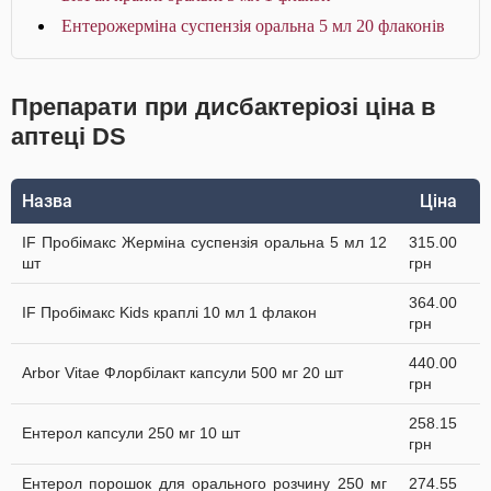
Ентерожерміна суспензія оральна 5 мл 20 флаконів
Препарати при дисбактеріозі ціна в
аптеці DS
Назва
Ціна
IF Пробімакс Жерміна суспензія оральна 5 мл 12
315.00
шт
грн
364.00
IF Пробімакс Kids краплі 10 мл 1 флакон
грн
440.00
Arbor Vitae Флорбілакт капсули 500 мг 20 шт
грн
258.15
Ентерол капсули 250 мг 10 шт
грн
Ентерол порошок для орального розчину 250 мг
274.55