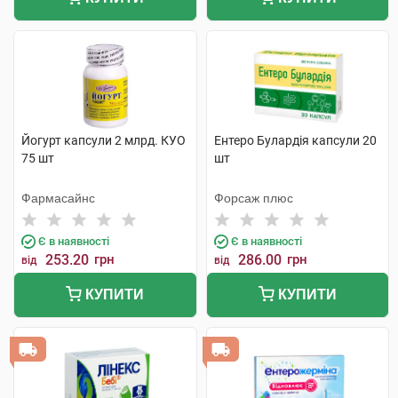
Йогурт капсули 2 млрд. КУО
Ентеро Булардія капсули 20
75 шт
шт
Фармасайнс
Форсаж плюс
Є в наявності
Є в наявності
253.20
грн
286.00
грн
від
від
КУПИТИ
КУПИТИ