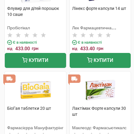
Флувир для дітей порошок
Лінекс форте капсули 14 шт
10 саше
Пробіотікал
Лек Фармацевтична
компанія
Є в наявності
Є в наявності
433.00
грн
433.40
грн
від
від
КУПИТИ
КУПИТИ
БіоГая таблетки 20 шт
Лактімак Форте капсули 30
шт
Фармасієрра Мануфактурінг
Маклеодс Фармасьютикалс