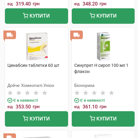
319.40
грн
348.20
грн
від
від
КУПИТИ
КУПИТИ
Цинабсин таблетки 60 шт
Синупрет Н сироп 100 мл 1
флакон
Дойче Хомеопаті-Уніон
Біонорика
Є в наявності
Є в наявності
353.50
грн
361.10
грн
від
від
КУПИТИ
КУПИТИ