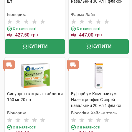
шт
назальний 30 мл 1 флакон
Біонорика
Фарма Лайн
Є в наявності
Є в наявності
427.50
грн
447.00
грн
від
від
КУПИТИ
КУПИТИ
Синупрет екстракт таблетки
Еуфорбіум Композитум
160 мг 20 шт
Назентропфен С спрей
назальний 20 мл 1 флакон
Біонорика
Біологіше Хайльміттель
Хеель
Є в наявності
Є в наявності