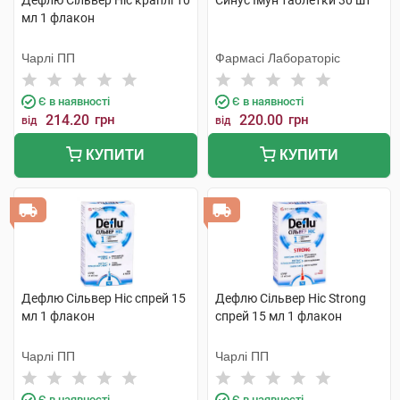
Дефлю Сільвер Ніс краплі 10
Синус Імун таблетки 30 шт
мл 1 флакон
Чарлі ПП
Фармасі Лабораторіс
Є в наявності
Є в наявності
214.20
грн
220.00
грн
від
від
КУПИТИ
КУПИТИ
Дефлю Сільвер Ніс спрей 15
Дефлю Сільвер Ніс Strong
мл 1 флакон
спрей 15 мл 1 флакон
Чарлі ПП
Чарлі ПП
Є в наявності
Є в наявності