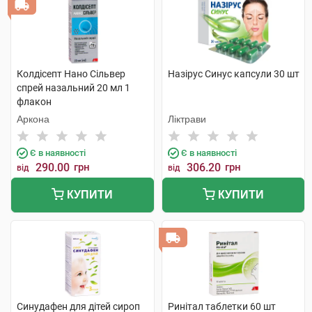
Колдісепт Нано Сільвер
Назірус Синус капсули 30 шт
спрей назальний 20 мл 1
флакон
Аркона
Ліктрави
Є в наявності
Є в наявності
290.00
грн
306.20
грн
від
від
КУПИТИ
КУПИТИ
Синудафен для дітей сироп
Ринітал таблетки 60 шт