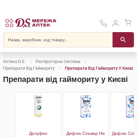
Аптека D.S.
Респіраторна Система
Препарати Від Гаймориту
Препарати Від Гаймориту У Києві
Препарати від гаймориту у Києві
Делуфен
Дефлю Сільвер Ніс