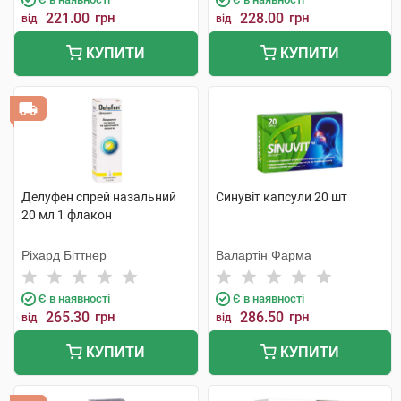
221.00
грн
228.00
грн
від
від
КУПИТИ
КУПИТИ
Делуфен спрей назальний
Синувіт капсули 20 шт
20 мл 1 флакон
Ріхард Біттнер
Валартін Фарма
Є в наявності
Є в наявності
265.30
грн
286.50
грн
від
від
КУПИТИ
КУПИТИ