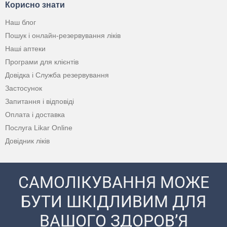
Корисно знати
Наш блог
Пошук і онлайн-резервування ліків
Наші аптеки
Програми для клієнтів
Довідка і Служба резервування
Застосунок
Запитання і відповіді
Оплата і доставка
Послуга Likar Online
Довідник ліків
САМОЛІКУВАННЯ МОЖЕ
БУТИ ШКІДЛИВИМ ДЛЯ
ВАШОГО ЗДОРОВ’Я