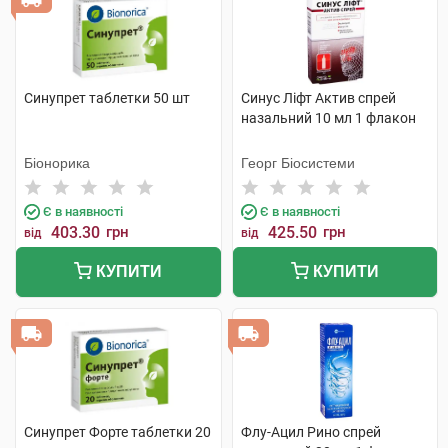
Синупрет таблетки 50 шт
Синус Ліфт Актив спрей
назальний 10 мл 1 флакон
Біонорика
Георг Біосистеми
Є в наявності
Є в наявності
403.30
грн
425.50
грн
від
від
КУПИТИ
КУПИТИ
Синупрет Форте таблетки 20
Флу-Ацил Рино спрей