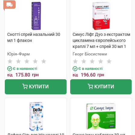
Снотті спрей назальний 30
Синус Ліфт Дуо з екстрактом
мл 1 флакон
цикламена європейського
краплі 7 мл + спрей 30 мл 1
комплект
Юрія-Фарм
Георг Біосистеми
Є в наявності
Є в наявності
175.80
грн
196.60
грн
від
від
КУПИТИ
КУПИТИ