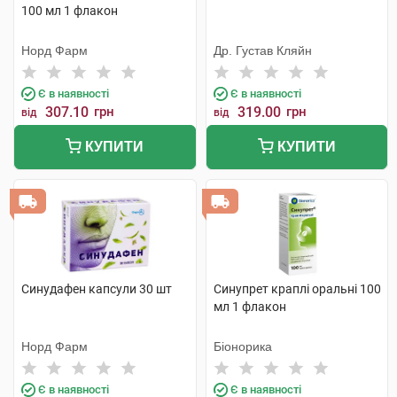
100 мл 1 флакон
Норд Фарм
Др. Густав Кляйн
Є в наявності
Є в наявності
307.10
грн
319.00
грн
від
від
КУПИТИ
КУПИТИ
Синудафен капсули 30 шт
Синупрет краплі оральні 100
мл 1 флакон
Норд Фарм
Біонорика
Є в наявності
Є в наявності