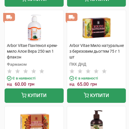
Arbor Vitae Пантенол крем-
Arbor Vitae Мило натуральне
мило Алое Вера 250 мл 1
з березовим дьогтем 75 г 1
флакон
шт
Фармаком
ПКК ДНД
Є в наявності
Є в наявності
60.00
грн
65.00
грн
від
від
КУПИТИ
КУПИТИ