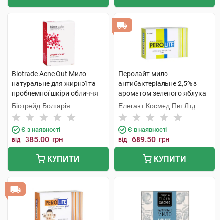
Biotrade Acne Out Мило
Перолайт мило
натуральне для жирної та
антибактеріальне 2,5% з
проблемної шкіри обличчя
ароматом зеленого яблука
та тіла 100 г 1 шт
75 г 1 шт
Біотрейд Болгарія
Елегант Космед Пвт.Лтд.
Є в наявності
Є в наявності
385.00
грн
689.50
грн
від
від
КУПИТИ
КУПИТИ