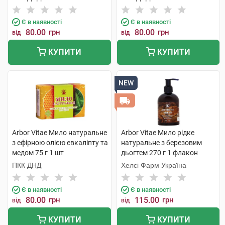
шт
Є в наявності
Є в наявності
80.00
грн
80.00
грн
від
від
КУПИТИ
КУПИТИ
NEW
Arbor Vitae Мило натуральне
Arbor Vitae Мило рідке
з ефірною олією евкаліпту та
натуральне з березовим
медом 75 г 1 шт
дьогтем 270 г 1 флакон
ПКК ДНД
Хелсі Фарм Україна
Є в наявності
Є в наявності
80.00
грн
115.00
грн
від
від
КУПИТИ
КУПИТИ