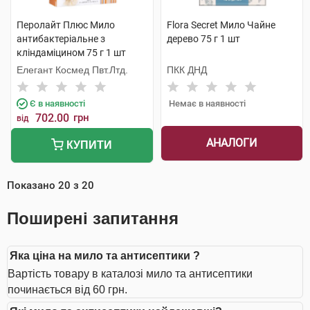
Перолайт Плюс Мило
Flora Secret Мило Чайне
антибактеріальне з
дерево 75 г 1 шт
кліндаміцином 75 г 1 шт
Елегант Космед Пвт.Лтд.
ПКК ДНД
Є в наявності
Немає в наявності
702.00
грн
від
АНАЛОГИ
КУПИТИ
Показано
20
з
20
Поширені запитання
Яка ціна на мило та антисептики ?
Вартість товару в каталозі мило та антисептики
починається від 60 грн.