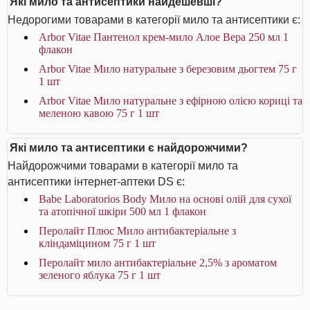
Які мило та антисептики найдешевші?
Недорогими товарами в категорії мило та антисептики є:
Arbor Vitae Пантенол крем-мило Алое Вера 250 мл 1
флакон
Arbor Vitae Мило натуральне з березовим дьогтем 75 г
1 шт
Arbor Vitae Мило натуральне з ефірною олією кориці та
меленою кавою 75 г 1 шт
Які мило та антисептики є найдорожчими?
Найдорожчими товарами в категорії мило та
антисептики інтернет-аптеки DS є:
Babe Laboratorios Body Мило на основі олій для сухої
та атопічної шкіри 500 мл 1 флакон
Перолайт Плюс Мило антибактеріальне з
кліндаміцином 75 г 1 шт
Перолайт мило антибактеріальне 2,5% з ароматом
зеленого яблука 75 г 1 шт