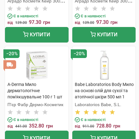
Аградо Косметік Кейр 3000
Аградо Косметік Кейр 3000
С.Л.У.
С.Л.У.
Є в наявності
Є в наявності
97.30
97.30
грн
грн
від
139.00
від
139.00
КУПИТИ
КУПИТИ
−20%
−20%
A-Derma Мило
Babe Laboratorios Body Мило
дерматологічне
на основі олій для сухої та
пом'якшувальне 100 г 1 шт
атопічної шкіри 500 мл 1
флакон
П'єр Фабр Дермо-Косметик
Laboratorios Babe, S.L.
Є в наявності
Є в наявності
352.80
728.80
грн
грн
від
441.00
від
911.00
КУПИТИ
КУПИТИ