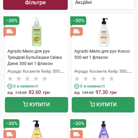
Фільтри
−30%
−30%
Agrado Мило для рук
Agrado Мило для рук Кокос
Трендові Бульбашки Свіжа
500 мл 1 флакон
Диня 300 мл 1 флакон
Аградо Косметік Кейр 3000
Аградо Косметік Кейр 3000
С.Л.У.
С.Л.У.
Є в наявності
Є в наявності
82.60
97.30
грн
грн
від
118.00
від
139.00
КУПИТИ
КУПИТИ
−30%
−30%