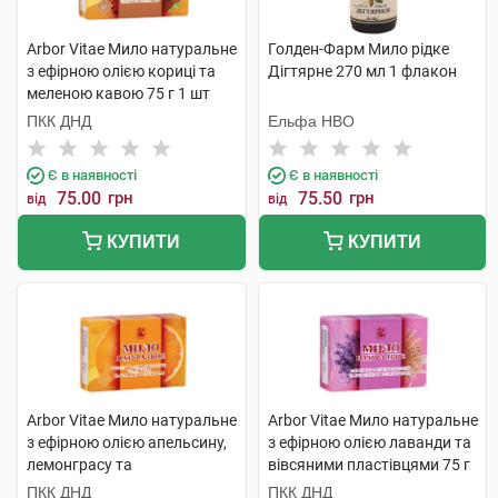
Arbor Vitae Мило натуральне
Голден-Фарм Мило рідке
з ефірною олією кориці та
Дігтярне 270 мл 1 флакон
меленою кавою 75 г 1 шт
ПКК ДНД
Ельфа НВО
Є в наявності
Є в наявності
75.00
грн
75.50
грн
від
від
КУПИТИ
КУПИТИ
Arbor Vitae Мило натуральне
Arbor Vitae Мило натуральне
з ефірною олією апельсину,
з ефірною олією лаванди та
лемонграсу та
вівсяними пластівцями 75 г
апельсиновою цедрою 75 г 1
1 шт
ПКК ДНД
ПКК ДНД