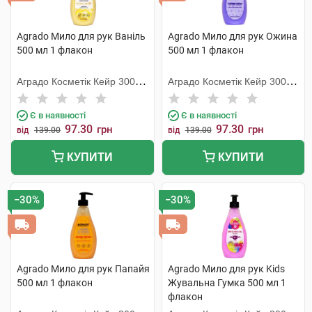
Agrado Мило для рук Ваніль
Agrado Мило для рук Ожина
500 мл 1 флакон
500 мл 1 флакон
Аградо Косметік Кейр 3000
Аградо Косметік Кейр 3000
С.Л.У.
С.Л.У.
Є в наявності
Є в наявності
97.30
97.30
грн
грн
від
139.00
від
139.00
КУПИТИ
КУПИТИ
−30%
−30%
Agrado Мило для рук Папайя
Agrado Мило для рук Kids
500 мл 1 флакон
Жувальна Гумка 500 мл 1
флакон