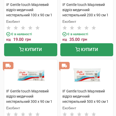
IF Gentle touch Марлевий
IF Gentle touch Марлевий
відріз медичний
відріз медичний
нестерильний 100 х 90 см 1
нестерильний 200 х 90 см 1
шт
шт
Екобинт
Екобинт
Є в наявності
Є в наявності
19.00
грн
35.00
грн
від
від
КУПИТИ
КУПИТИ
IF Gentle touch Марлевий
IF Gentle touch Марлевий
відріз медичний
відріз медичний
нестерильний 300 х 90 см 1
нестерильний 500 х 90 см 1
шт
шт
Екобинт
Екобинт