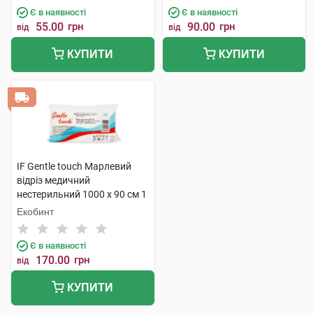
Є в наявності
Є в наявності
55.00
грн
90.00
грн
від
від
КУПИТИ
КУПИТИ
IF Gentle touch Марлевий
відріз медичний
нестерильний 1000 х 90 см 1
шт
Екобинт
Є в наявності
170.00
грн
від
КУПИТИ