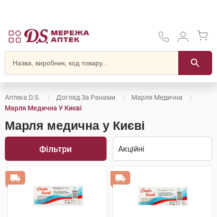
Аптека D.S.
Догляд За Ранами
Марля Медична
Марля Медична У Києві
Марля медична у Києві
Фільтри