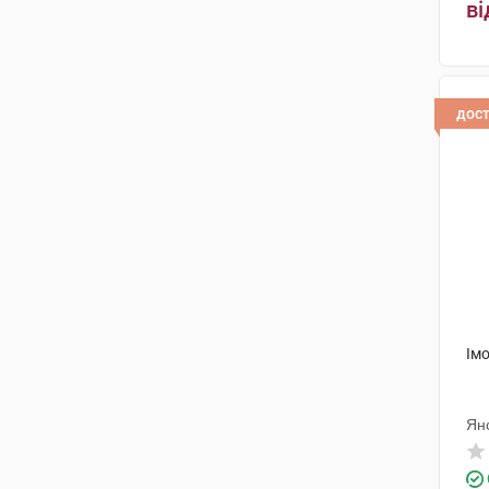
ві
дос
Імо
Ян