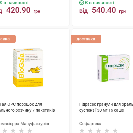
Є в наявності
Є в наявності
420.90
540.40
д
від
грн
грн
КУПИТИ
КУПИТИ
тавка
доставка
оГая ОРС порошок для
Гідрасек гранули для орал
ального розчину 7 пакетиків
суспензії 30 мг 16 саше
рмасієрра Мануфактурінг
Софартекс