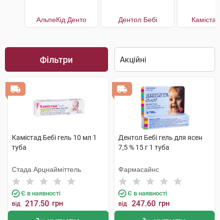
АльпеКід Денто
Дентол Бебі
Камістад
Фільтри
Камістад Бебі гель 10 мл 1
Дентол Бебі гель для ясен
туба
7,5 % 15 г 1 туба
Стада Арцнайміттель
Фармасайнс
Є в наявності
Є в наявності
217.50
грн
247.60
грн
від
від