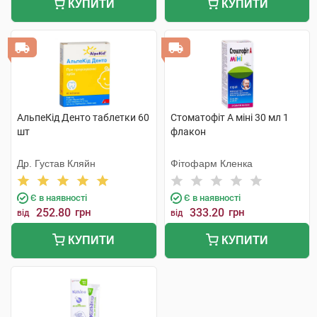
КУПИТИ
КУПИТИ
АльпеКід Денто таблетки 60
Стоматофіт А міні 30 мл 1
шт
флакон
Др. Густав Кляйн
Фітофарм Кленка
Є в наявності
Є в наявності
252.80
грн
333.20
грн
від
від
КУПИТИ
КУПИТИ