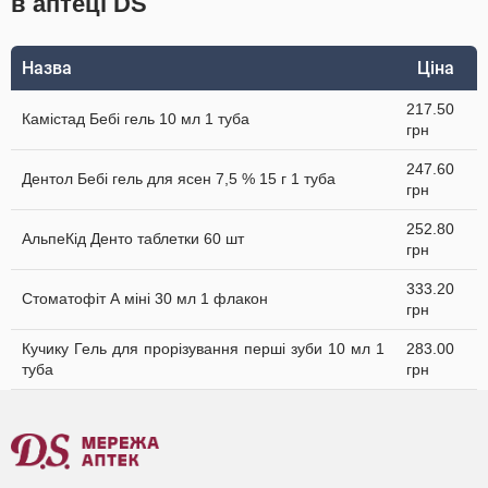
в аптеці DS
Назва
Ціна
217.50
Камістад Бебі гель 10 мл 1 туба
грн
247.60
Дентол Бебі гель для ясен 7,5 % 15 г 1 туба
грн
252.80
АльпеКід Денто таблетки 60 шт
грн
333.20
Стоматофіт А міні 30 мл 1 флакон
грн
Кучику Гель для прорізування перші зуби 10 мл 1
283.00
туба
грн