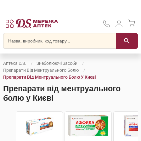
Аптека D.S.
Знеболюючі Засоби
Препарати Від Ментруального Болю
Препарати Від Ментруального Болю У Києві
Препарати від ментруального
болю у Києві