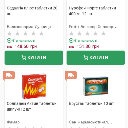
Седалгін плюс таблетки 20
Нурофєн Форте таблетки
шт
400 мг 12 шт
Балканфарма-Дупниця
Рекітт Бенкізер Хелскер
Інтернешнл
Є в наявності
Є в наявності
148.60
грн
151.30
грн
від
від
КУПИТИ
КУПИТИ
Солпадеїн Актив таблетки
Брустан таблетки 10 шт
шипучі 12 шт
Фамар
Сан Фармасьютикал
Індастріз