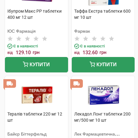
Ібупром Макс РР таблетки
Таффа Eкстра таблетки 600
400 мг 12 шт
мг 10 шт
ЮС Фармація
Фармак
Є в наявності
Є в наявності
129.10
грн
132.60
грн
від
від
КУПИТИ
КУПИТИ
Тералів таблетки 220 мг 12
Лекадол Лонг таблетки 200
шт
мг/500 мг 10 шт
Байєр Біттерфельд
Лек Фармацевтична