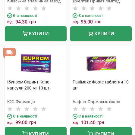
Київський вітамінний завод
Джелтек Приват Лімітед
Є в наявності
Є в наявності
94.30
грн
95.00
грн
від
від
КУПИТИ
КУПИТИ
Ібупром Спринт Капс
Рапімакс Форте таблетки 10
капсули 200 мг 10 шт
шт
ЮС Фармація
Бафна Фармасьютікалс
Є в наявності
Є в наявності
99.00
грн
101.40
грн
від
від
КУПИТИ
КУПИТИ