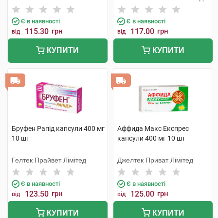
Є в наявності
Є в наявності
115.30
грн
117.00
грн
від
від
КУПИТИ
КУПИТИ
Бруфен Рапід капсули 400 мг
Аффида Макс Експрес
10 шт
капсули 400 мг 10 шт
Гелтек Прайвет Лімітед
Джелтек Приват Лімітед
Є в наявності
Є в наявності
123.50
грн
125.00
грн
від
від
КУПИТИ
КУПИТИ