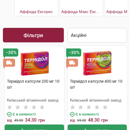
Аффида Експрес
Аффида Макс Експрес
Фільтри
−30%
−30%
Термідол капсули 200 мг 10
Термідол капсули 400 мг 10
шт
шт
Київський вітамінний завод
Київський вітамінний завод
Є в наявності
Є в наявності
34.30
48.30
грн
грн
від
49.00
від
69.00