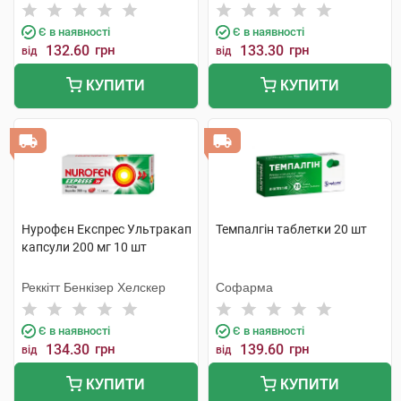
компанія
Є в наявності
Є в наявності
132.60
грн
133.30
грн
від
від
КУПИТИ
КУПИТИ
Нурофєн Експрес Ультракап
Темпалгін таблетки 20 шт
капсули 200 мг 10 шт
Реккітт Бенкізер Хелскер
Софарма
Є в наявності
Є в наявності
134.30
грн
139.60
грн
від
від
КУПИТИ
КУПИТИ