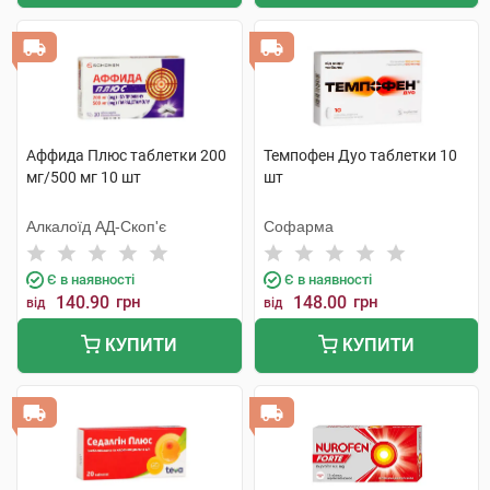
Аффида Плюс таблетки 200
Темпофен Дуо таблетки 10
мг/500 мг 10 шт
шт
Алкалоїд АД-Скоп'є
Софарма
Є в наявності
Є в наявності
140.90
грн
148.00
грн
від
від
КУПИТИ
КУПИТИ