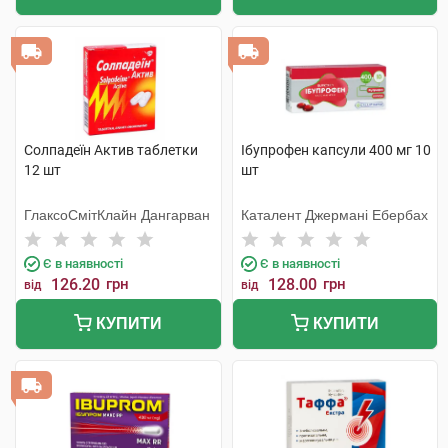
Солпадеїн Актив таблетки
Ібупрофен капсули 400 мг 10
12 шт
шт
ГлаксоСмітКлайн Дангарван
Каталент Джермані Ебербах
Є в наявності
Є в наявності
126.20
грн
128.00
грн
від
від
КУПИТИ
КУПИТИ