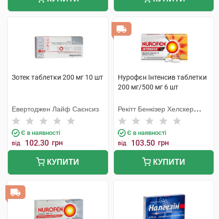
Зотек таблетки 200 мг 10 шт
Нурофєн Інтенсив таблетки
200 мг/500 мг 6 шт
Евертоджен Лайф Саєнсиз
Рекітт Бенкізер Хелскер
Інтернешнл
Є в наявності
Є в наявності
102.30
грн
103.50
грн
від
від
КУПИТИ
КУПИТИ