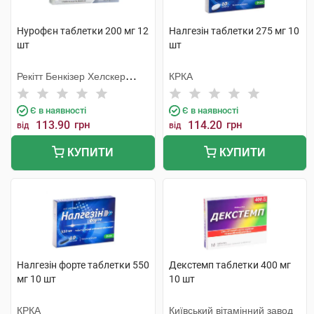
Нурофєн таблетки 200 мг 12
Налгезін таблетки 275 мг 10
шт
шт
Рекітт Бенкізер Хелскер
КРКА
Інтернешнл
Є в наявності
Є в наявності
113.90
грн
114.20
грн
від
від
КУПИТИ
КУПИТИ
Налгезін форте таблетки 550
Декстемп таблетки 400 мг
мг 10 шт
10 шт
КРКА
Київський вітамінний завод