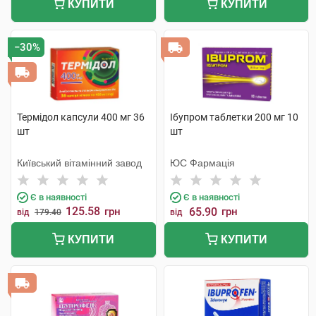
КУПИТИ
КУПИТИ
−30%
Термідол капсули 400 мг 36
Ібупром таблетки 200 мг 10
шт
шт
Київський вітамінний завод
ЮС Фармація
Є в наявності
Є в наявності
125.58
грн
65.90
грн
від
179.40
від
КУПИТИ
КУПИТИ