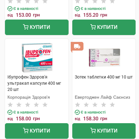
Є в наявності
Є в наявності
153.00
грн
155.20
грн
від
від
КУПИТИ
КУПИТИ
Ібупрофен Здоров'я
Зотек таблетки 400 мг 10 шт
ультракап капсули 400 мг
20 шт
Корпорація Здоров'я
Евертоджен Лайф Саєнсиз
Є в наявності
Є в наявності
158.00
грн
158.30
грн
від
від
КУПИТИ
КУПИТИ