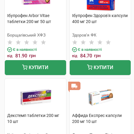
Ібупрофен Arbor Vitae
Ібупрофен Здоров'я капсули
таблетки 200 мг 50 шт
400 мг 20 шт
Борщагівський ХФЗ
Здоров'я ФК
Є в наявності
Є в наявності
81.90
грн
84.70
грн
від
від
КУПИТИ
КУПИТИ
Декстемп таблетки 200 мг
Аффида Експрес капсули
10 шт
200 мг 10 шт