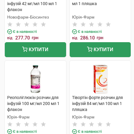
інфузій 42 мг/мл 100 мл 1
мл 1 пляшка
флакон
Новофарм-Біосинтез
Юрія-Фарм
Є в наявності
Є в наявності
277.70
грн
286.10
грн
від
від
КУПИТИ
КУПИТИ
Реополіглюкін розчин для
Тівортін форте розчин для
інфузій 100 мг/мл 200 мл 1
інфузій 84 мг/мл 100 мл 1
флакон
пляшка
Юрія-Фарм
Юрія-Фарм
Є в наявності
Є в наявності