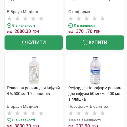
Б.Браун Медікал
Октафарма
Є в наявності
Є в наявності
2880.30
грн
3701.70
грн
від
від
КУПИТИ
КУПИТИ
Геласпан розчин для інфузій
Рефордез Новофарм розчин
4 % 500 мл 10 флаконів
для інфузій 60 мг/мл 200 мл
1 пляшка
Б.Браун Медікал
Новофарм-Біосинтез
Є в наявності
Немає в наявності
3800.70
грн
203.90
грн
від
від