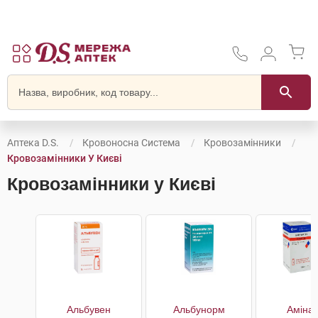
Аптека D.S.
Кровоносна Система
Кровозамінники
Кровозамінники У Києві
Кровозамінники у Києві
Альбувен
Альбунорм
Амінар