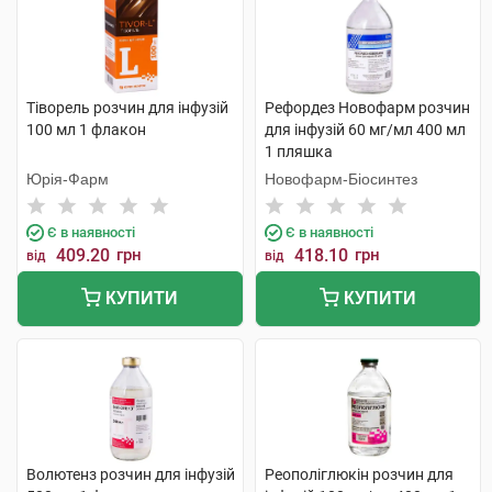
Тіворель розчин для інфузій
Рефордез Новофарм розчин
100 мл 1 флакон
для інфузій 60 мг/мл 400 мл
1 пляшка
Юрія-Фарм
Новофарм-Біосинтез
Є в наявності
Є в наявності
409.20
грн
418.10
грн
від
від
КУПИТИ
КУПИТИ
Волютенз розчин для інфузій
Реополіглюкін розчин для