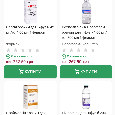
Саргін розчин для інфузій 42
Реополіглюкін Новофарм
мг/мл 100 мл 1 флакон
розчин для інфузій 100 мг/
мл 200 мл 1 флакон
Фармак
Новофарм-Біосинтез
Є в наявності
Є в наявності
257.50
грн
267.90
грн
від
від
КУПИТИ
КУПИТИ
Праймаргін розчин для
Гік розчин для інфузій 200