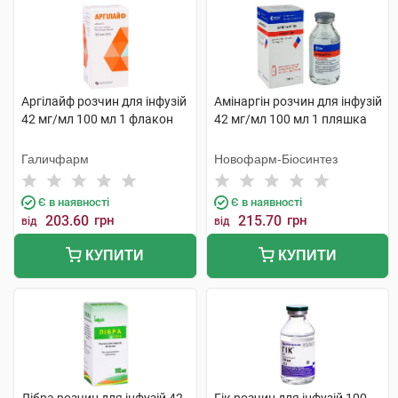
Аргілайф розчин для інфузій
Амінаргін розчин для інфузій
42 мг/мл 100 мл 1 флакон
42 мг/мл 100 мл 1 пляшка
Галичфарм
Новофарм-Біосинтез
Є в наявності
Є в наявності
203.60
грн
215.70
грн
від
від
КУПИТИ
КУПИТИ