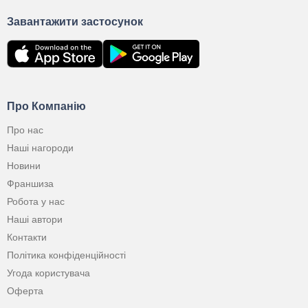
Завантажити застосунок
Про Компанію
Про нас
Наші нагороди
Новини
Франшиза
Робота у нас
Наші автори
Контакти
Політика конфіденційності
Угода користувача
Оферта