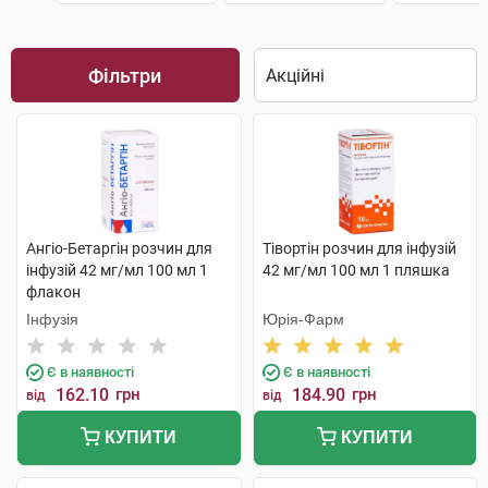
Фільтри
Ангіо-Бетаргін розчин для
Тівортін розчин для інфузій
інфузій 42 мг/мл 100 мл 1
42 мг/мл 100 мл 1 пляшка
флакон
Інфузія
Юрія-Фарм
Є в наявності
Є в наявності
162.10
грн
184.90
грн
від
від
КУПИТИ
КУПИТИ