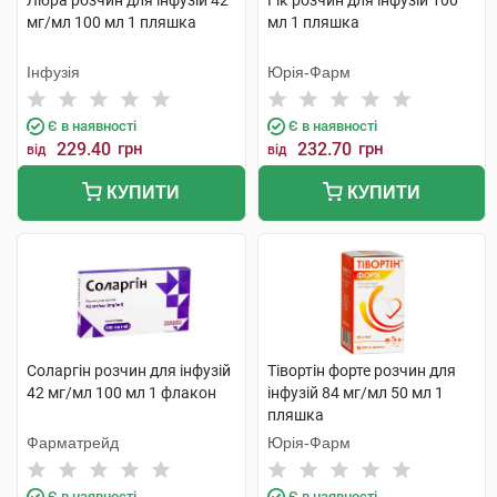
Лібра розчин для інфузій 42
Гік розчин для інфузій 100
мг/мл 100 мл 1 пляшка
мл 1 пляшка
Інфузія
Юрія-Фарм
Є в наявності
Є в наявності
229.40
грн
232.70
грн
від
від
КУПИТИ
КУПИТИ
Соларгін розчин для інфузій
Тівортін форте розчин для
42 мг/мл 100 мл 1 флакон
інфузій 84 мг/мл 50 мл 1
пляшка
Фарматрейд
Юрія-Фарм
Є в наявності
Є в наявності