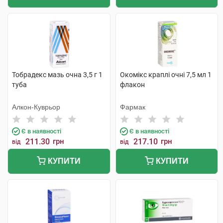
Тобрадекс мазь очна 3,5 г 1
Окомікс краплі очні 7,5 мл 1
туба
флакон
Алкон-Куврьор
Фармак
Є в наявності
Є в наявності
211.30
грн
217.10
грн
від
від
КУПИТИ
КУПИТИ