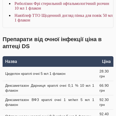
Риболізин Фрі стерильний офтальмологічний розчин
10 мл 1 флакон
Навіблеф ТТО Щоденний догляд пінка для повік 50 мл
1 флакон
Препарати від очної інфекції ціна в
аптеці DS
Назва
Ціна
28.30
Циделон краплі очні 5 мл 1 флакон
грн
Дексаметазон Дарниця краплі очні 0,1 % 10 мл 1
66.90
флакон
грн
Дексаметазон ВФЗ краплі очні 1 мг/мл 5 мл 1
92.30
флакон
грн
92.40