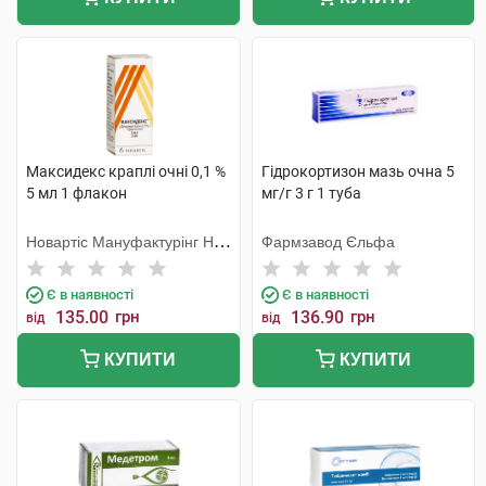
Максидекс краплі очні 0,1 %
Гідрокортизон мазь очна 5
5 мл 1 флакон
мг/г 3 г 1 туба
Новартіс Мануфактурінг НВ,
Фармзавод Єльфа
Бельгія
Є в наявності
Є в наявності
135.00
грн
136.90
грн
від
від
КУПИТИ
КУПИТИ