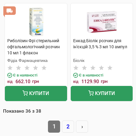
Риболізин Фрі стерильний
Енкад Біолік розчин для
офтальмологічний розчин
ін'єкцій 3,5 % 3 мл 10 ампул
10 мл 1 флакон
Фідіа Фармацевтика
Біолік
Є в наявності
Є в наявності
662.10
грн
1129.90
грн
від
від
КУПИТИ
КУПИТИ
Показано
36
з
38
1
2
›