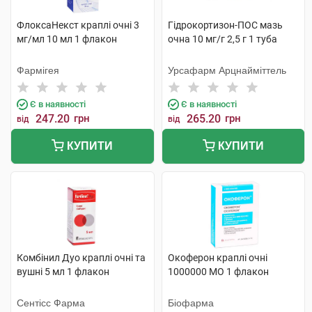
ФлоксаНекст краплі очні 3
Гідрокортизон-ПОС мазь
мг/мл 10 мл 1 флакон
очна 10 мг/г 2,5 г 1 туба
Фармігея
Урсафарм Арцнайміттель
Є в наявності
Є в наявності
247.20
грн
265.20
грн
від
від
КУПИТИ
КУПИТИ
Комбінил Дуо краплі очні та
Окоферон краплі очні
вушні 5 мл 1 флакон
1000000 МО 1 флакон
Сентісс Фарма
Біофарма