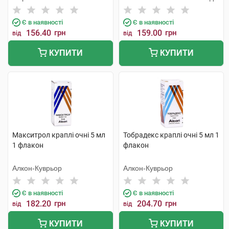
Є в наявності
Є в наявності
156.40
грн
159.00
грн
від
від
КУПИТИ
КУПИТИ
Макситрол краплі очні 5 мл
Тобрадекс краплі очні 5 мл 1
1 флакон
флакон
Алкон-Куврьор
Алкон-Куврьор
Є в наявності
Є в наявності
182.20
грн
204.70
грн
від
від
КУПИТИ
КУПИТИ