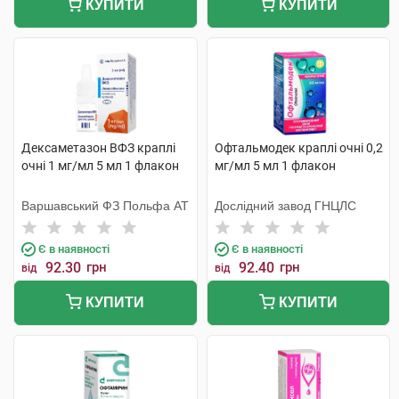
КУПИТИ
КУПИТИ
Дексаметазон ВФЗ краплі
Офтальмодек краплі очні 0,2
очні 1 мг/мл 5 мл 1 флакон
мг/мл 5 мл 1 флакон
Варшавський ФЗ Польфа АТ
Дослідний завод ГНЦЛС
Є в наявності
Є в наявності
92.30
грн
92.40
грн
від
від
КУПИТИ
КУПИТИ