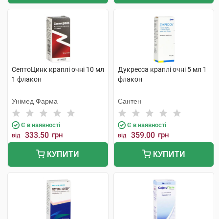
СептоЦинк краплі очні 10 мл
Дукресса краплі очні 5 мл 1
1 флакон
флакон
Унімед Фарма
Сантен
Є в наявності
Є в наявності
333.50
грн
359.00
грн
від
від
КУПИТИ
КУПИТИ