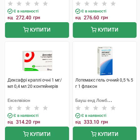
Є в наявності
Є в наявності
272.40
грн
276.60
грн
від
від
КУПИТИ
КУПИТИ
Дексафрі краплі очні 1 мг/
Лотемакс гель очний 0,5 % 5
мл 0,4 мл 20 контейнерів
г 1 флакон
Екселвізіон
Бауш енд Ломб
Інкорпорейтед
Є в наявності
Є в наявності
314.20
грн
333.10
грн
від
від
КУПИТИ
КУПИТИ