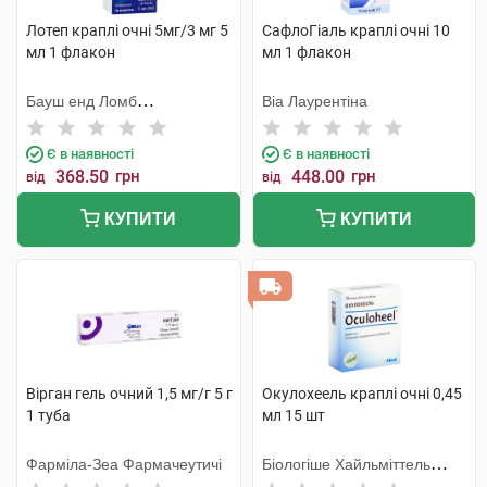
Лотеп краплі очні 5мг/3 мг 5
СафлоГіаль краплі очні 10
мл 1 флакон
мл 1 флакон
Бауш енд Ломб
Віа Лаурентіна
Інкорпорейтед
Є в наявності
Є в наявності
368.50
грн
448.00
грн
від
від
КУПИТИ
КУПИТИ
Вірган гель очний 1,5 мг/г 5 г
Окулохеель краплі очні 0,45
1 туба
мл 15 шт
Фарміла-Зеа Фармачеутичі
Біологіше Хайльміттель
Хеель