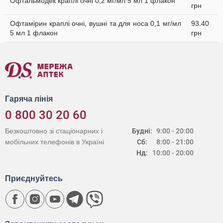
Офтальмодек краплі очні 0,2 мг/мл 5 мл 1 флакон
грн
Офтамірин краплі очні, вушні та для носа 0,1 мг/мл
93.40
5 мл 1 флакон
грн
Гаряча лінія
0 800 30 20 60
Безкоштовно зі стаціонарних і
Будні:
9:00 - 20:00
мобільних телефонів в Україні
Сб:
8:00 - 21:00
Нд:
10:00 - 20:00
Приєднуйтесь