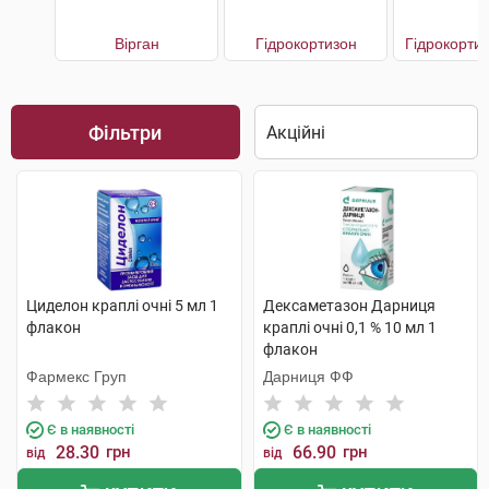
Вірган
Гідрокортизон
Гідрокорти
Фільтри
Циделон краплі очні 5 мл 1
Дексаметазон Дарниця
флакон
краплі очні 0,1 % 10 мл 1
флакон
Фармекс Груп
Дарниця ФФ
Є в наявності
Є в наявності
28.30
грн
66.90
грн
від
від