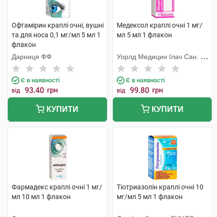
Офтамірин краплі очні, вушні
Медексол краплі очні 1 мг/
та для носа 0,1 мг/мл 5 мл 1
мл 5 мл 1 флакон
флакон
Дарниця ФФ
Уорлд Медицин Ілач Сан. Ве
Тідж
Є в наявності
Є в наявності
93.40
грн
99.80
грн
від
від
КУПИТИ
КУПИТИ
Фармадекс краплі очні 1 мг/
Тіотриазолін краплі очні 10
мл 10 мл 1 флакон
мг/мл 5 мл 1 флакон