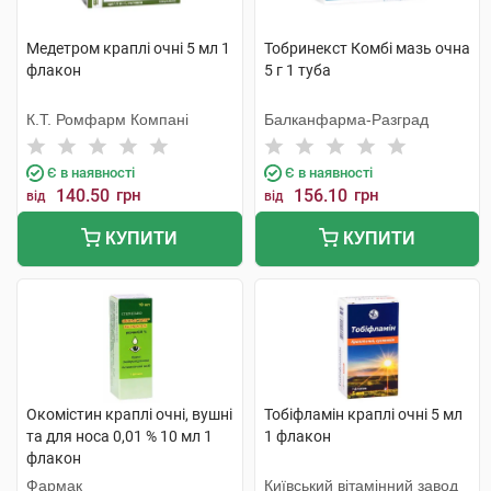
Медетром краплі очні 5 мл 1
Тобринекст Комбі мазь очна
флакон
5 г 1 туба
К.Т. Ромфарм Компані
Балканфарма-Разград
Є в наявності
Є в наявності
140.50
грн
156.10
грн
від
від
КУПИТИ
КУПИТИ
Окомістин краплі очні, вушні
Тобіфламін краплі очні 5 мл
та для носа 0,01 % 10 мл 1
1 флакон
флакон
Фармак
Київський вітамінний завод