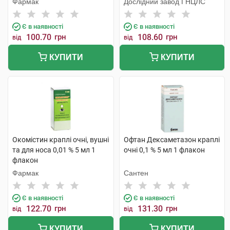
Фармак
Дослідний завод ГНЦЛС
Є в наявності
Є в наявності
100.70
грн
108.60
грн
від
від
КУПИТИ
КУПИТИ
Окомістин краплі очні, вушні
Офтан Дексаметазон краплі
та для носа 0,01 % 5 мл 1
очні 0,1 % 5 мл 1 флакон
флакон
Фармак
Сантен
Є в наявності
Є в наявності
122.70
грн
131.30
грн
від
від
КУПИТИ
КУПИТИ