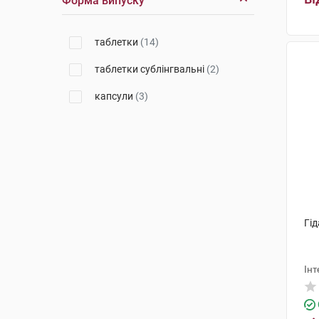
Форма випуску
таблетки
(14)
таблетки сублінгвальні
(2)
капсули
(3)
Гід
Інт