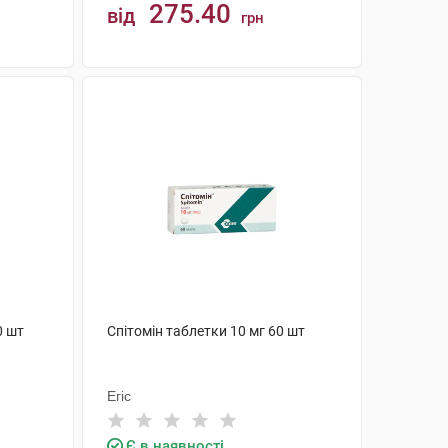
275.40
від
грн
КУПИТИ
0 шт
Спітомін таблетки 10 мг 60 шт
Егіс
Є в наявності