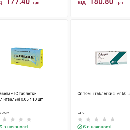
177.40
180.80
д
від
грн
грн
КУПИТИ
КУПИТИ
азепам IC таблетки
Спітомін таблетки 5 мг 60 
лінгвальні 0,05 г 10 шт
ерхім
Егіс
Є в наявності
Є в наявності