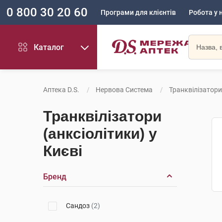
0 800 30 20 60
Програми для клієнтів
Робота у 
Каталог
Аптека D.S.
Нервова Система
Транквілізатори
Транквілізатори
(анксіолітики) у
Києві
Бренд
Сандоз
(2)