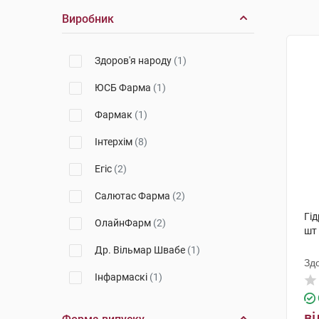
Виробник
Здоров'я народу
(1)
ЮСБ Фарма
(1)
Фармак
(1)
Інтерхім
(8)
Егіс
(2)
Салютас Фарма
(2)
Гід
ОлайнФарм
(2)
шт
Др. Вільмар Швабе
(1)
Зд
Інфармаскі
(1)
ві