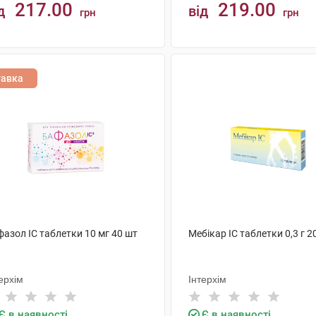
217.00
219.00
д
від
грн
грн
КУПИТИ
КУПИТИ
тавка
азол IC таблетки 10 мг 40 шт
Мебікар IC таблетки 0,3 г 2
ерхім
Інтерхім
Є в наявності
Є в наявності