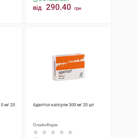
290.40
від
грн
КУПИТИ
10 мг 20
Адаптол капсули 300 мг 20 шт
ОлайнФарм