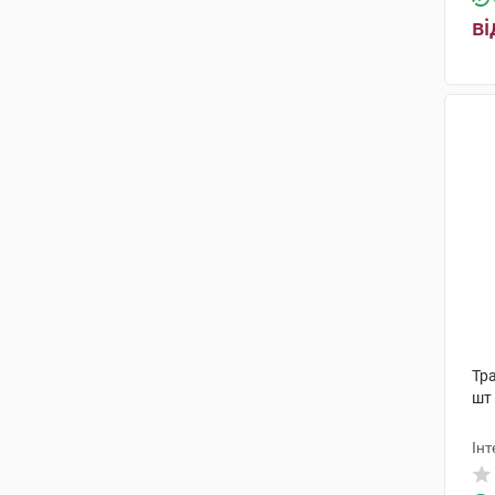
ві
Тра
шт
Інт