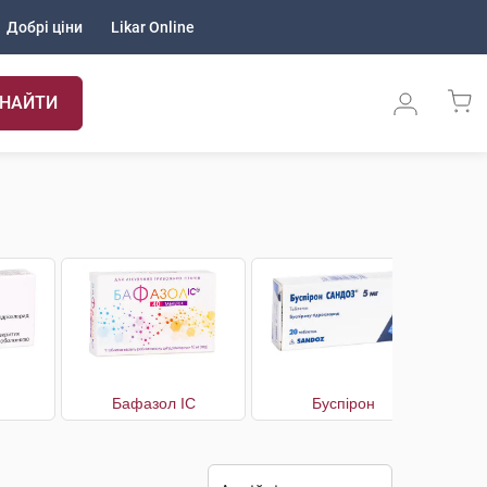
Добрі ціни
Likar Online
НАЙТИ
Бафазол IC
Буспірон