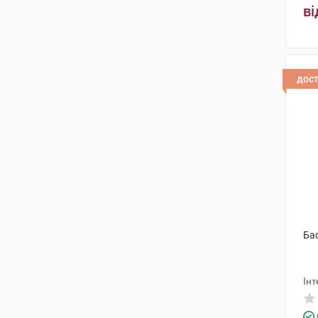
ві
дос
Баф
Інт