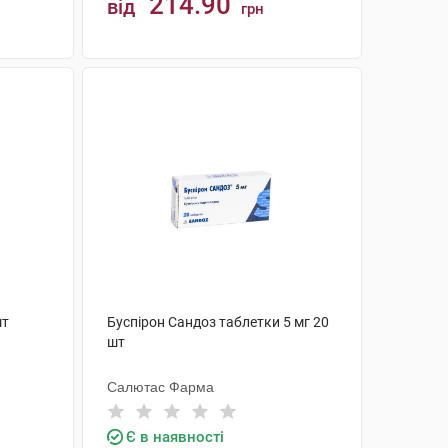
214.90
від
грн
КУПИТИ
шт
Буспірон Сандоз таблетки 5 мг 20
шт
Салютас Фарма
Є в наявності