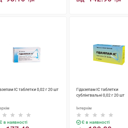
грн
грн
КУПИТИ
КУПИТИ
азепам IC таблетки 0,02 г 20 шт
Гідазепам IC таблетки
сублінгвальні 0,02 г 20 шт
ерхім
Інтерхім
Є в наявності
Є в наявності