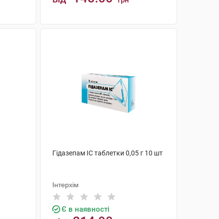
грн
КУПИТИ
Гідазепам IC таблетки 0,05 г 10 шт
Інтерхім
Є в наявності