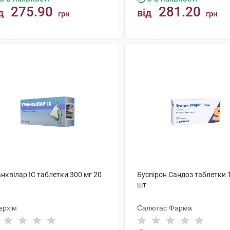
275.90
281.20
д
від
грн
грн
КУПИТИ
КУПИТИ
нквілар IC таблетки 300 мг 20
Буспірон Сандоз таблетки 
шт
ерхім
Салютас Фарма