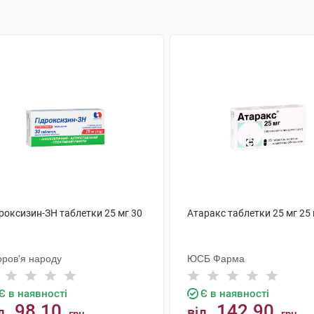
роксизин-ЗН таблетки 25 мг 30
Атаракс таблетки 25 мг 25
оров'я народу
ЮСБ Фарма
Є в наявності
Є в наявності
98.10
142.90
д
від