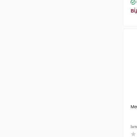
ві
Меб
Інт