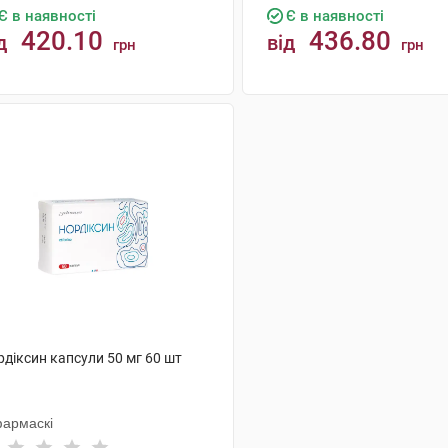
Є в наявності
Є в наявності
420.10
436.80
д
від
грн
грн
КУПИТИ
КУПИТИ
діксин капсули 50 мг 60 шт
фармаскі