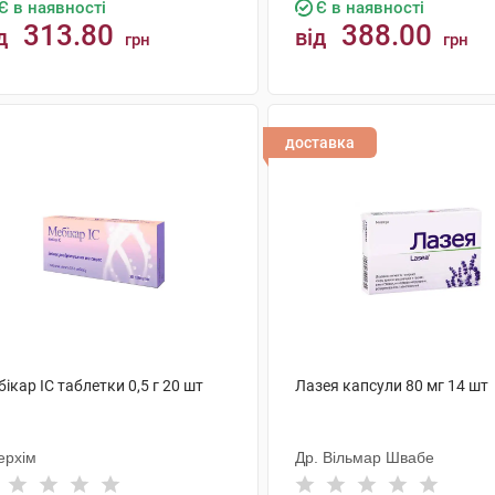
Є в наявності
Є в наявності
313.80
388.00
д
від
грн
грн
КУПИТИ
КУПИТИ
доставка
ікар IC таблетки 0,5 г 20 шт
Лазея капсули 80 мг 14 шт
ерхім
Др. Вільмар Швабе