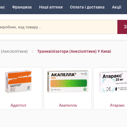
нас
Франшиза
Наші аптеки
Оплата і доставка
Акції
З
 (анксіолітики)
Транквілізатори (анксіолітики) У Києві
Адаптол
Акапелла
Атаракс