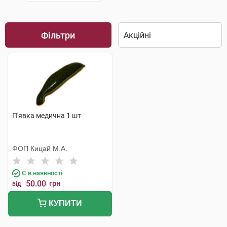
Фільтри
П'явка медична 1 шт
ФОП Кицай М.А.
Є в наявності
50.00
грн
від
КУПИТИ