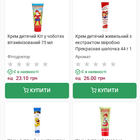
Крем дитячий Кіт у чоботях
Крем дитячий живильний з
вітамінізований 75 мл
екстрактом звіробою
Прекрасная шапочка 44 г 1
туба
Фітодоктор
Аромат
Є в наявності
Є в наявності
23.10
грн
26.00
грн
від
від
КУПИТИ
КУПИТИ