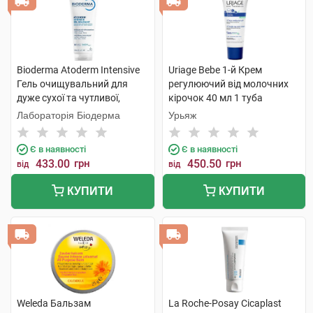
Bioderma Atoderm Intensive
Uriage Bebe 1-й Крем
Гель очищувальний для
регулюючий від молочних
дуже сухої та чутливої,
кірочок 40 мл 1 туба
атопічної шкіри 200 мл 1
Лабораторія Біодерма
Урьяж
туба
Є в наявності
Є в наявності
433.00
грн
450.50
грн
від
від
КУПИТИ
КУПИТИ
Weleda Бальзам
La Roche-Posay Cicaplast