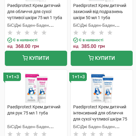
Paediprotect Крем дитячий
Paediprotect Крем дитячий
для обличчя для сухої
захисний від подразнень
чутливої шкіри 75 мл 1 туба
шкіри 50 мл 1 туба
БіСіДжі Баден-Баден
БіСіДжі Баден-Баден
Косметікс Груп Гмбх
Косметікс Груп Гмбх
Є в наявності
Є в наявності
368.00
грн
385.00
грн
від
від
КУПИТИ
КУПИТИ
1+1=3
1+1=3
Paediprotect Крем дитячий
Paediprotect Крем дитячий
для рук 75 мл 1 туба
інтенсивний для обличчя
для сухої чутливої шкіри 75
мл 1 туба
БіСіДжі Баден-Баден
БіСіДжі Баден-Баден
Косметікс Груп Гмбх
Косметікс Груп Гмбх