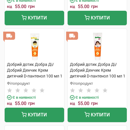
Є в наявності
Є в наявності
55.00
грн
55.00
грн
від
від
КУПИТИ
КУПИТИ
Добрий дотик Добра Ді/
Добрий дотик Добра Ді/
Добрий Денчик Крем
Добрий Денчик Крем
дитячий D-пантенол 100 мл 1
дитячий D-пантенол 100 мл 1
туба
туба
Фітопродукт
Фітопродукт
Є в наявності
Є в наявності
55.00
грн
55.00
грн
від
від
КУПИТИ
КУПИТИ