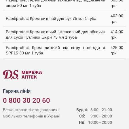
Paediprotect Крем дитячий захисний від подразнень
385.00
шкіри 50 мл 1 туба
грн
402.00
Paediprotect Крем дитячий для рук 75 мл 1 туба
грн
Paediprotect Крем дитячий інтенсивний для обличчя
414.00
для сухої чутливої шкіри 75 мл 1 туба
грн
Paediprotect Крем дитячий від вітру і негоди з
425.00
SPF15 30 мл 1 туба
грн
Гаряча лінія
0 800 30 20 60
Безкоштовно зі стаціонарних і
Будні:
8:00 - 21:00
мобільних телефонів в Україні
Сб:
9:00 - 20:00
Нд:
10:00 - 20:00