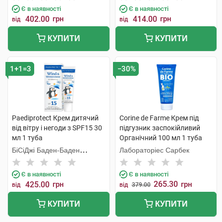
Є в наявності
Є в наявності
402.00
грн
414.00
грн
від
від
КУПИТИ
КУПИТИ
1+1=3
−30%
Paediprotect Крем дитячий
Corine de Farme Крем під
від вітру і негоди з SPF15 30
підгузник заспокійливий
мл 1 туба
Органічний 100 мл 1 туба
БіСіДжі Баден-Баден
Лабораторіес Сарбек
Косметікс Груп Гмбх
Є в наявності
Є в наявності
265.30
425.00
грн
грн
від
від
379.00
КУПИТИ
КУПИТИ