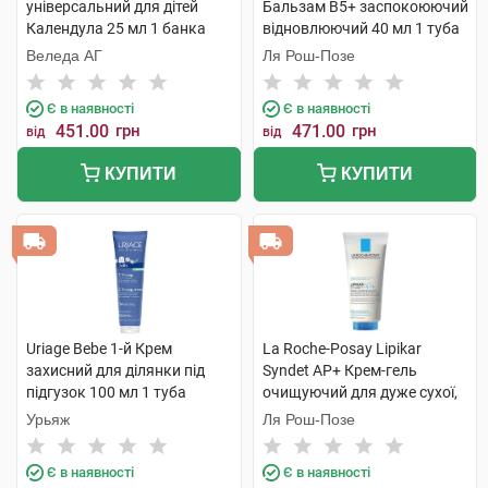
універсальний для дітей
Бальзам B5+ заспокоюючий
Календула 25 мл 1 банка
відновлюючий 40 мл 1 туба
Веледа АГ
Ля Рош-Позе
Є в наявності
Є в наявності
451.00
грн
471.00
грн
від
від
КУПИТИ
КУПИТИ
Uriage Bebe 1-й Крем
La Roche-Posay Lipikar
захисний для ділянки під
Syndet AP+ Крем-гель
підгузок 100 мл 1 туба
очищуючий для дуже сухої,
схильної до атопії шкіри 200
Урьяж
Ля Рош-Позе
мл 1 туба
Є в наявності
Є в наявності