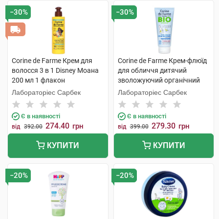
−30%
−30%
Corine de Farme Крем для
Corine de Farme Крем-флюїд
волосся 3 в 1 Disney Моана
для обличчя дитячий
200 мл 1 флакон
зволожуючий органічний
100 мл 1 туба
Лабораторіес Сарбек
Лабораторіес Сарбек
Є в наявності
Є в наявності
274.40
279.30
грн
грн
від
392.00
від
399.00
КУПИТИ
КУПИТИ
−20%
−20%