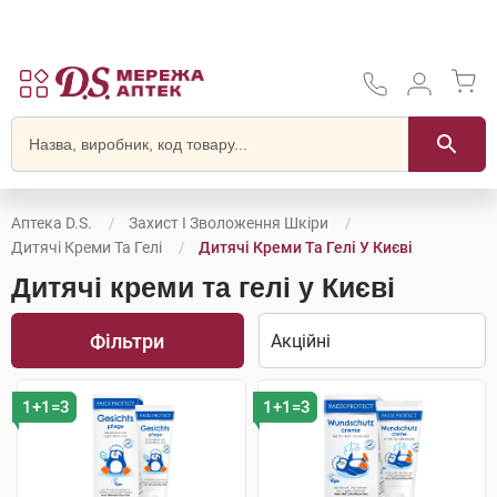
Аптека D.S.
Захист І Зволоження Шкіри
Дитячі Креми Та Гелі
Дитячі Креми Та Гелі У Києві
Дитячі креми та гелі у Києві
Фільтри
1+1=3
1+1=3