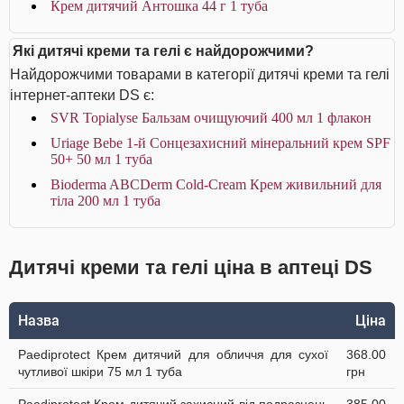
Крем дитячий Антошка 44 г 1 туба
Які дитячі креми та гелі є найдорожчими?
Найдорожчими товарами в категорії дитячі креми та гелі
інтернет-аптеки DS є:
SVR Topialyse Бальзам очищуючий 400 мл 1 флакон
Uriage Bebe 1-й Сонцезахисний мінеральний крем SPF
50+ 50 мл 1 туба
Bioderma ABCDerm Cold-Cream Крем живильний для
тіла 200 мл 1 туба
Дитячі креми та гелі ціна в аптеці DS
Назва
Ціна
Paediprotect Крем дитячий для обличчя для сухої
368.00
чутливої шкіри 75 мл 1 туба
грн