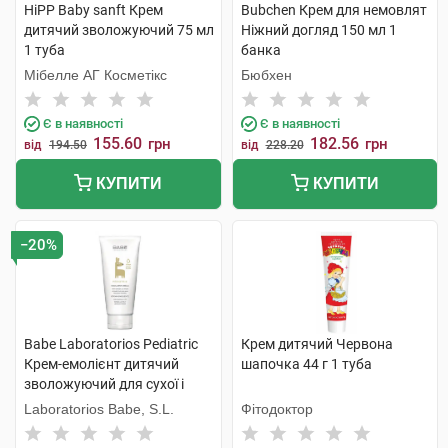
HiPP Baby sanft Крем
Bubchen Крем для немовлят
дитячий зволожуючий 75 мл
Ніжний догляд 150 мл 1
1 туба
банка
Мібелле АГ Косметікс
Бюбхен
Є в наявності
Є в наявності
155.60
182.56
грн
грн
від
194.50
від
228.20
КУПИТИ
КУПИТИ
−20%
Babe Laboratorios Pediatric
Крем дитячий Червона
Крем-емолієнт дитячий
шапочка 44 г 1 туба
зволожуючий для сухої і
атопічної шкіри 200 мл 1
Laboratorios Babe, S.L.
Фітодоктор
туба