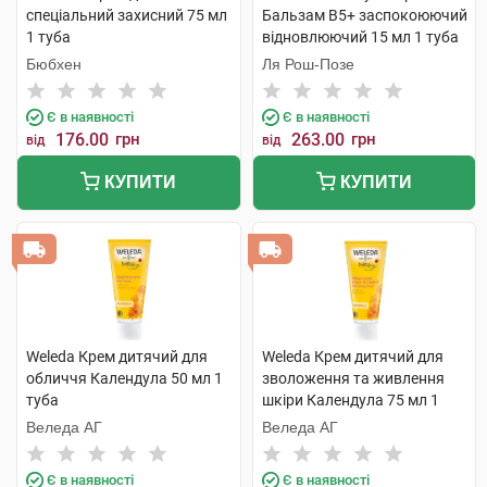
спеціальний захисний 75 мл
Бальзам B5+ заспокоюючий
1 туба
відновлюючий 15 мл 1 туба
Бюбхен
Ля Рош-Позе
Є в наявності
Є в наявності
176.00
грн
263.00
грн
від
від
КУПИТИ
КУПИТИ
Weleda Крем дитячий для
Weleda Крем дитячий для
обличчя Календула 50 мл 1
зволоження та живлення
туба
шкіри Календула 75 мл 1
туба
Веледа АГ
Веледа АГ
Є в наявності
Є в наявності