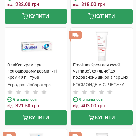
282.00
грн
318.00
грн
від
від
КУПИТИ
КУПИТИ
ОлаКеа крем при
Emolium Крем для сухої,
пелюшковому дерматиті
чутливої, схильної до
крем 40 г 1 туба
подразнень шкіри з перших
днів життя 75 мл 1 туба
Евродраг Лабораторіз
КОСМОНДЕ А.С. ЧЕСЬКА
РЕСПУБЛІКА
Є в наявності
Є в наявності
321.50
грн
403.00
грн
від
від
КУПИТИ
КУПИТИ