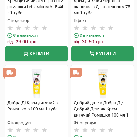
Крем дитячий з екстрактом
Крем дитячий Червона
ромашки і вітаміном А і Е 44
шапочка з Д-пантенолом 75
г 1 туба
мл 1 туба
Фітодоктор
Ефект
Є в наявності
Є в наявності
29.00
грн
30.50
грн
від
від
КУПИТИ
КУПИТИ
Добра Ді Крем дитячий з
Добрий дотик Добра Ді/
Ромашкою 100 мл 1 туба
Добрий Денчик Крем
дитячий Ромашка 100 мл 1
туба
Фітопродукт
Фітопродукт