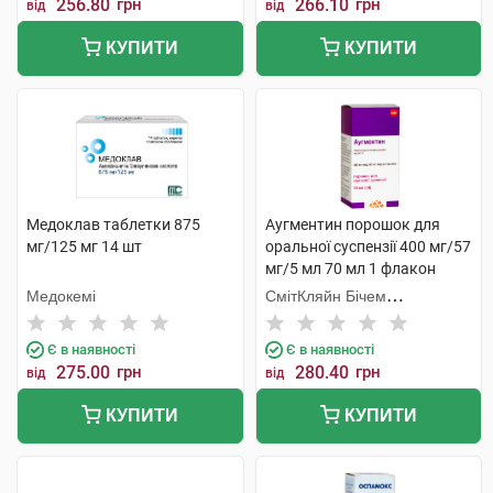
256.80
грн
266.10
грн
від
від
КУПИТИ
КУПИТИ
Медоклав таблетки 875
Аугментин порошок для
мг/125 мг 14 шт
оральної суспензії 400 мг/57
мг/5 мл 70 мл 1 флакон
Медокемі
СмітКляйн Бічем
Фармасьютикалс
Є в наявності
Є в наявності
275.00
грн
280.40
грн
від
від
КУПИТИ
КУПИТИ