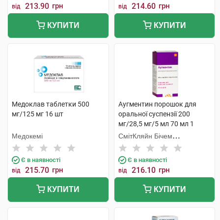
213.90
грн
214.60
грн
від
від
КУПИТИ
КУПИТИ
Медоклав таблетки 500
Аугментин порошок для
мг/125 мг 16 шт
оральної суспензії 200
мг/28,5 мг/5 мл 70 мл 1
флакон
Медокемі
СмітКляйн Бічем
Фармасьютикалс
Є в наявності
Є в наявності
215.70
грн
216.10
грн
від
від
КУПИТИ
КУПИТИ