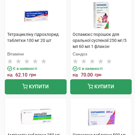
Тетрацикліну гідрохлорид
Оспамокс порошок для
таблетки 100 мг 20 шт
оральної суспензії 250 мг/5
мл 60 мл 1 флакон
Вітаміни
Сандоз
Є в наявності
Є в наявності
62.10
грн
70.00
грн
від
від
КУПИТИ
КУПИТИ