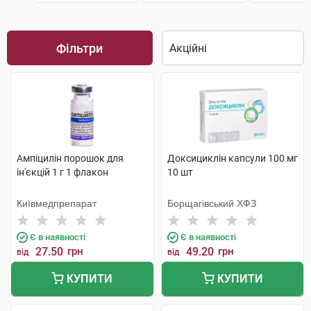
Фільтри
Ампіцилін порошок для
Доксициклін капсули 100 мг
ін'єкцій 1 г 1 флакон
10 шт
Київмедпрепарат
Борщагівський ХФЗ
Є в наявності
Є в наявності
27.50
грн
49.20
грн
від
від
КУПИТИ
КУПИТИ