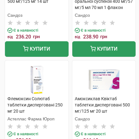
500 мг/125 мг 14 шт
оральної суспензії 400 мг/57
мг/5 мл 70 мл 1 флакон
Сандоз
Сандоз
Є в наявності
Є в наявності
236.20
грн
238.90
грн
від
від
КУПИТИ
КУПИТИ
Флемоксин Солютаб
Амоксиклав Квіктаб
таблетки дисперговані 250
таблетки дисперговані 500
мг 20 шт
мг/125 мг 20 шт
Астеллас Фарма Юроп
Сандоз
Є в наявності
Є в наявності