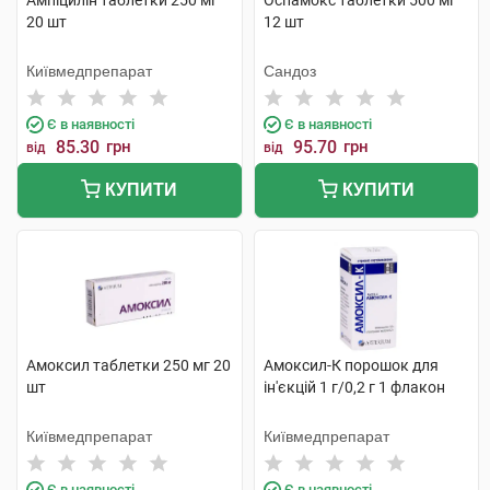
Ампіцилін таблетки 250 мг
Оспамокс таблетки 500 мг
20 шт
12 шт
Київмедпрепарат
Сандоз
Є в наявності
Є в наявності
85.30
грн
95.70
грн
від
від
КУПИТИ
КУПИТИ
Амоксил таблетки 250 мг 20
Амоксил-К порошок для
шт
ін'єкцій 1 г/0,2 г 1 флакон
Київмедпрепарат
Київмедпрепарат
Є в наявності
Є в наявності