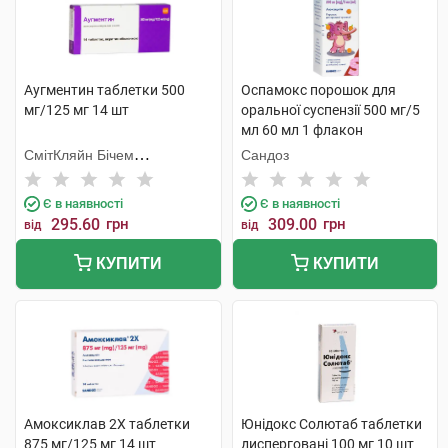
Аугментин таблетки 500
Оспамокс порошок для
мг/125 мг 14 шт
оральної суспензії 500 мг/5
мл 60 мл 1 флакон
СмітКляйн Бічем
Сандоз
Фармасьютикалс
Є в наявності
Є в наявності
295.60
грн
309.00
грн
від
від
КУПИТИ
КУПИТИ
Амоксиклав 2Х таблетки
Юнідокс Солютаб таблетки
875 мг/125 мг 14 шт
дисперговані 100 мг 10 шт