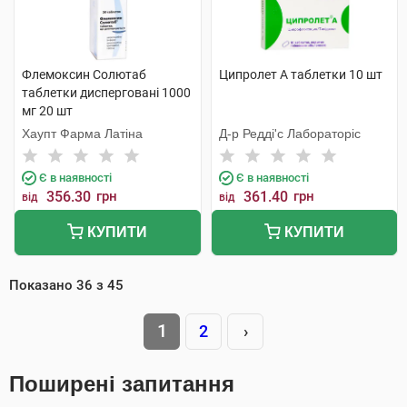
Флемоксин Солютаб
Ципролет А таблетки 10 шт
таблетки дисперговані 1000
мг 20 шт
Хаупт Фарма Латіна
Д-р Редді'с Лабораторіс
Є в наявності
Є в наявності
356.30
грн
361.40
грн
від
від
КУПИТИ
КУПИТИ
Показано
36
з
45
1
2
›
Поширені запитання