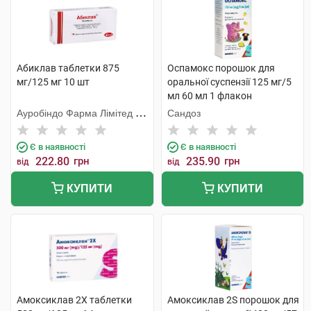
Абиклав таблетки 875
Оспамокс порошок для
мг/125 мг 10 шт
оральної суспензії 125 мг/5
мл 60 мл 1 флакон
Ауробіндо Фарма Лімітед -
Сандоз
Юніт ІV
Є в наявності
Є в наявності
222.80
грн
235.90
грн
від
від
КУПИТИ
КУПИТИ
Амоксиклав 2Х таблетки
Амоксиклав 2S порошок для