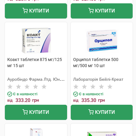
КУПИТИ
КУПИТИ
Коакт таблетки 875 мг/125
Орципол таблетки 500
мг 15 шт
мг/500 мг 10 шт
Ауробіндо Фарма Лтд. Юніт
Лабораторія Бейлі-Креат
VI
Є в наявності
Є в наявності
333.20
грн
335.30
грн
від
від
КУПИТИ
КУПИТИ