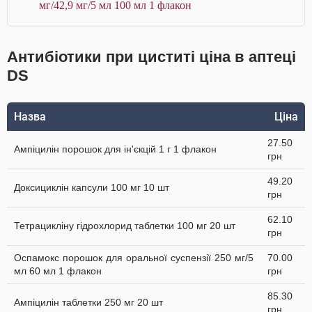
мг/42,9 мг/5 мл 100 мл 1 флакон
Антибіотики при циститі ціна в аптеці
DS
Назва
Ціна
27.50
Ампіцилін порошок для ін'єкцій 1 г 1 флакон
грн
49.20
Доксициклін капсули 100 мг 10 шт
грн
62.10
Тетрацикліну гідрохлорид таблетки 100 мг 20 шт
грн
Оспамокс порошок для оральної суспензії 250 мг/5
70.00
мл 60 мл 1 флакон
грн
85.30
Ампіцилін таблетки 250 мг 20 шт
грн