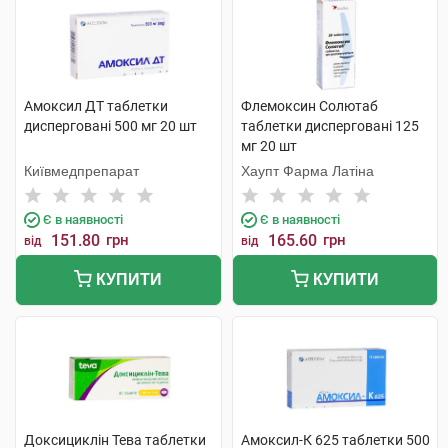
Амоксил ДТ таблетки
Флемоксин Солютаб
дисперговані 500 мг 20 шт
таблетки дисперговані 125
мг 20 шт
Київмедпрепарат
Хаупт Фарма Латіна
Є в наявності
Є в наявності
151.80
грн
165.60
грн
від
від
КУПИТИ
КУПИТИ
Доксициклін Тева таблетки
Амоксил-К 625 таблетки 500