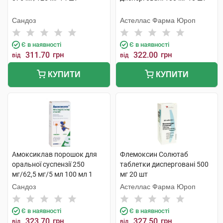
Сандоз
Астеллас Фарма Юроп
Є в наявності
Є в наявності
311.70
грн
322.00
грн
від
від
КУПИТИ
КУПИТИ
Амоксиклав порошок для
Флемоксин Солютаб
оральної суспензії 250
таблетки дисперговані 500
мг/62,5 мг/5 мл 100 мл 1
мг 20 шт
флакон
Сандоз
Астеллас Фарма Юроп
Є в наявності
Є в наявності
323.70
грн
327.50
грн
від
від